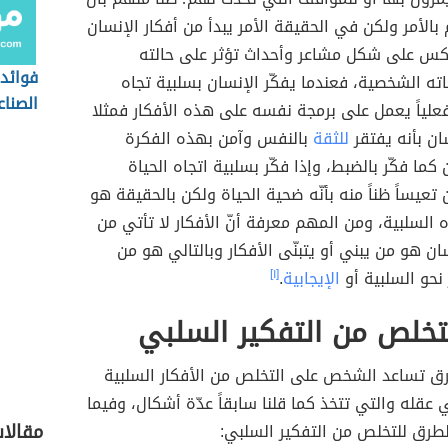
 بالأمر ولكن في الحقيقة الأمر يبدأ من أفكار الإنسان
عكس على شكل مشاعر وأحداث تؤثر على حالته
فوائد 
ته الشخصية، فعندما يفكّر الإنسان بسلبية تجاه
الصناع
لياً يعمل على برمجة نفسه على هذه الأفكار فمثلا
سان بأنه يفتقر
للثقة
بالنفس وآمن بهذه الفكرة
ا فكّر بالضبط، وإذا فكّر بسلبية اتجاه الحياة
يساً ظناً منه بأنّه ضحية الحياة ولكن بالحقيقة هو
ه السلبية، ومن المهم معرفة أنّ الأفكار لا تأتي من
سان هو من يبني أو يتبنّى الأفكار وبالتالي هو من
 نحو السلبية أو
الإيجابية
.
[١]
تخلص من التفكير السلبي
رق تساعد الشخص على التخلص من الأفكار السلبية
عقله والتي تتخذ كما قلنا سابقاً عدّة أشكال، وفيما
مقالا
طرق للتخلص من التفكير السلبي: