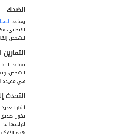
الضحك
يساعد
الضح
الإيجابي، فه
للشخص إلقاء
التمارين ا
تساعد التمار
الشخص، وتساع
هي مفيدة ل
التحدث إ
أشار العديد 
يكون صديق أو
لإزاحتها من
هذه الأفكار 