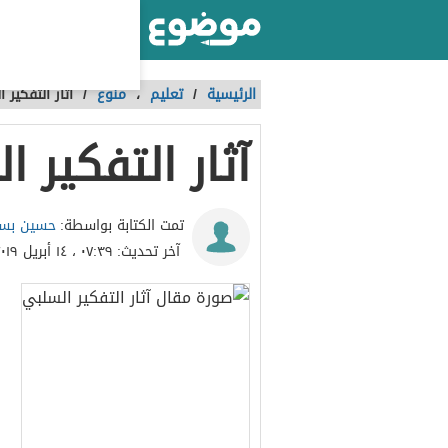
أكبر موقع عربي بالعالم
الرئيسية
/
تعليم
،
منوع
/
آثار التفكير 
آثار التفكير ا
حسين بسا
تمت الكتابة بواسطة:
آخر تحديث:
٠٧:٣٩ ، ١٤ أبريل ٢٠١٩