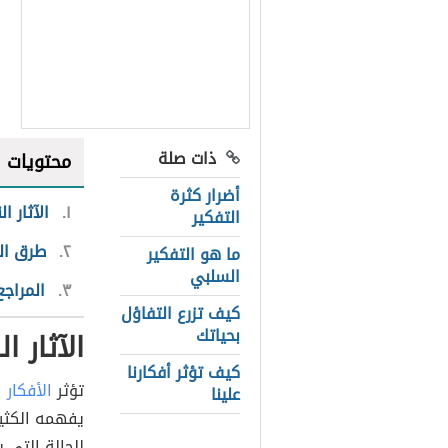
ذات صلة
محتويات
أضرار كثرة
١
الآثار ا
التفكير
٢
طرق ال
ما هو التفكير
السلبي
٣
المراجع
كيف تزرع التفاؤل
بحياتك
الآثار ا
كيف تؤثر أفكارنا
تؤثر
الأفكار 
علينا
يفهمه الكثير 
للحالة التي 