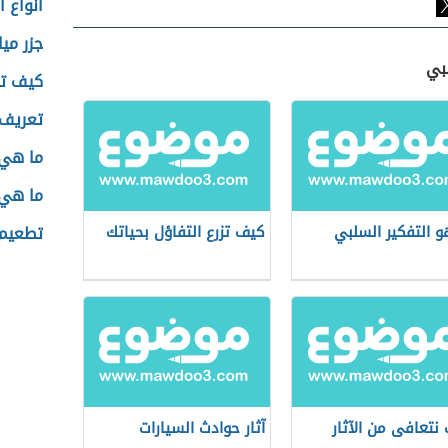
أنواع 
جزر مي
لبي
كيف تص
تعريف 
ما هي 
ما هي 
و التفكير السلبي
كيف تزرع التفاؤل بحياتك
تطعيم ا
نتعافى من الآثار
آثار حوادث السيارات