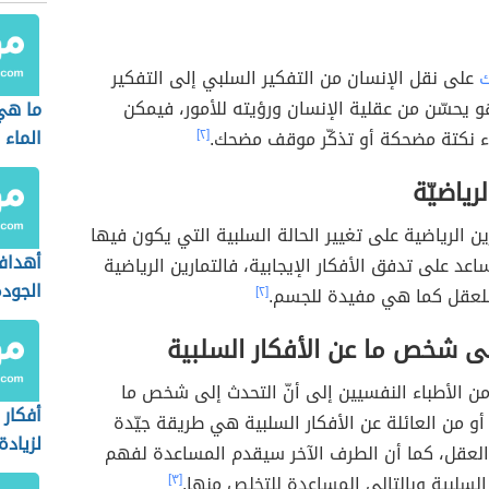
ك
على نقل الإنسان من التفكير السلبي إلى التفكير
و يحسّن من عقلية الإنسان ورؤيته للأمور، فيمكن
ما هي
الماء
 نكتة مضحكة أو تذكّر موقف مضحك.
[٢]
لرياضيّة
ين الرياضية على تغيير الحالة السلبية التي يكون فيها
أهداف
د على تدفق الأفكار الإيجابية، فالتمارين الرياضية
الجودة
لعقل كما هي مفيدة للجسم.
[٢]
لى شخص ما عن الأفكار السلبية
من الأطباء النفسيين إلى أنّ التحدث إلى شخص ما
أفكار
 من العائلة عن الأفكار السلبية هي طريقة جيّدة
لزيادة
 العقل، كما أن الطرف الآخر سيقدم المساعدة لفهم
السلبية وبالتالي المساعدة للتخلص منها.
[٣]