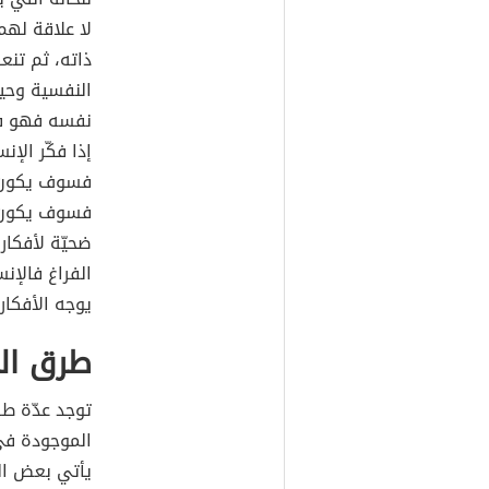
لا علاقة لهم
ذاته، ثم تن
النفسية وحيا
نفسه فهو فع
إذا فكّر الإن
فسوف يكون كم
فسوف يكون تع
ضحيّة لأفكار
الفراغ فالإن
يوجه الأفكار
طرق ال
توجد عدّة ط
الموجودة في 
يأتي بعض ال