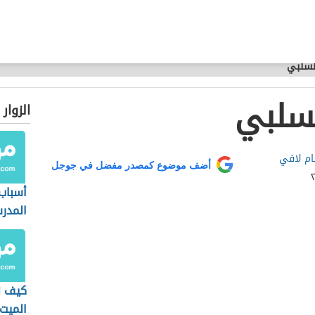
السلبي
لسلبي
الزوار
م لافي
أضف موضوع كمصدر مفضل في جوجل
أسباب
المدر
كيف ن
الميت