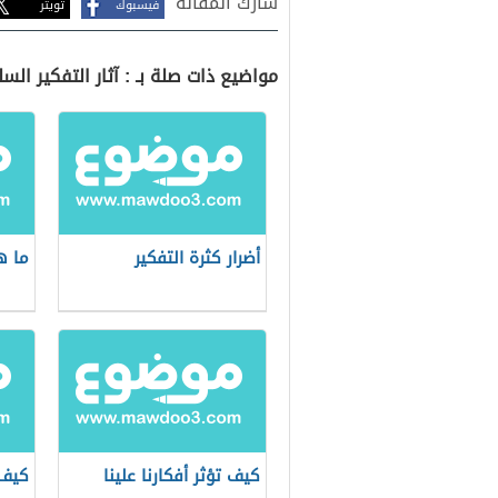
شارك المقالة
فيسبوك
تويتر
مواضيع ذات صلة بـ : آثار التفكير الس
أضرار كثرة التفكير
ما ه
كيف تؤثر أفكارنا علينا
كيف 