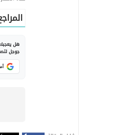
المراجع
هل يعجبك 
جوجل لتصلك
أض