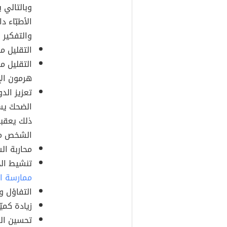
وبالتالي ي
الأطبّاء د
والتفكير ب
التقليل م
التقليل م
هرمون الإ
تعزيز الد
الضحكَ يس
ذلك يعقب
الشخص من
محاربة ال
تنشيط الج
ممارسة ال
التفاؤل و
زيادة كمي
تحسين الم