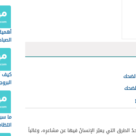
أهمية
الصبا
كيف أ
الضحك
البرو
الضحك
ما سب
انتظام
ُ الطرق التي يعبّر الإنسانُ فيها عن مشاعرِه، وغالباً
القلب