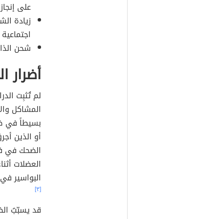
على إنجاز 
زيادة الش
اجتماعية م
شحن الذاك
أضرار ا
لم تُثبِت الد
المشاكل وال
بسيطاً في ضغ
أو الذين أجر
الضحك في فتْ
العضلات أثن
البواسير في 
[٣]
قد يسبّبُ ال