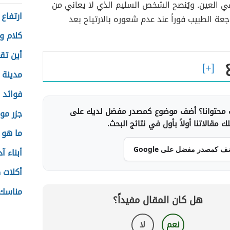
ي العين. ويُنصح الشخص السليم الذي لا يعاني من
ارتفاع
عة الطبيب فوراً عند عدم شعوره بالارتياح بعد
كلام و
أين تق
مدينة 
فوائد 
محتوانا؟ أضف موضوع كمصدر مفضل لديك على
جزر م
 مقالاتنا أولاً بأول في نتائج البحث.
ما هو تحل
ف كمصدر مفضل على Google
أبناء آ
أكلات 
مناسك 
هل كان المقال مفيداً؟
نعم
لا