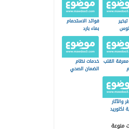
تبخير
فوائد الاستحمام
يتوس
بماء بارد
 معرفة القلب
خدمات نظام
م
الضمان الصحي
التعاوني
(السعودية)
ر والآثار
ية لكلوريد
يوم
ت منوعة