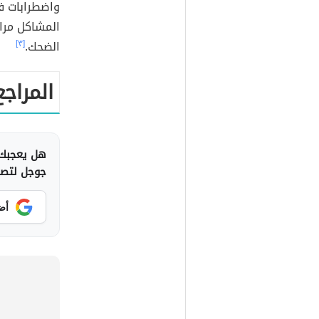
واضطرابات ف
المشاكل مراج
الضحك.
[٣]
المراجع
هل يعجبك 
جوجل لتصلك
أض