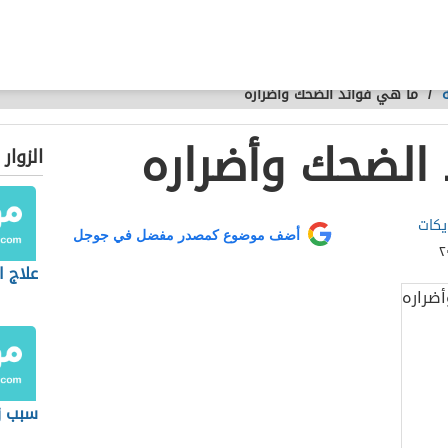
/
ما هي فوائد الضحك وأضراره
الضحك وأضراره
الزوار
يكات
أضف موضوع كمصدر مفضل في جوجل
علاج ا
سبب زي