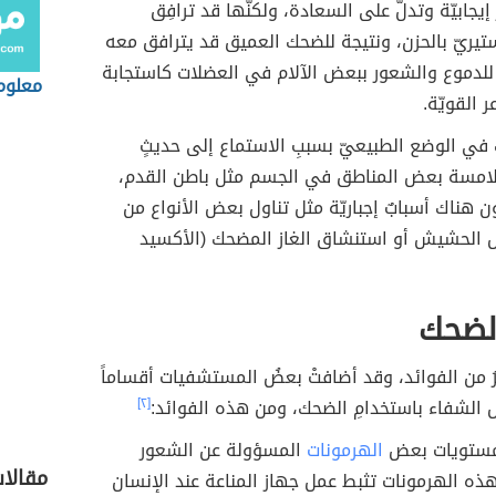
إيجابيّة وتدلّ على السعادة، ولكنّها قد ترافِق
يريّ بالحزن، ونتيجة للضحك العميق قد يترافق معه
ن للدموع والشعور ببعض الآلام في العضلات كاستجابة
معلوم
 القويّة.
في الوضع الطبيعيّ بسببِ الاستماع إلى حديثٍ
لامسة بعض المناطق في الجسم مثل باطن القدم،
 هناك أسبابٌ إجباريّة مثل تناول بعض الأنواع من
ثل الحشيش أو استنشاق الغاز المضحك (الأكسيد
الضحك
رُ من الفوائد، وقد أضافتْ بعضُ المستشفيات أقساماً
ل الشفاء باستخدامِ الضحك، ومن هذه الفوائد:
[٢]
 مستويات بعض
الهرمونات
المسؤولة عن الشعور
مقالا
 وهذه الهرمونات تثبط عمل جهاز المناعة عند الإنسان