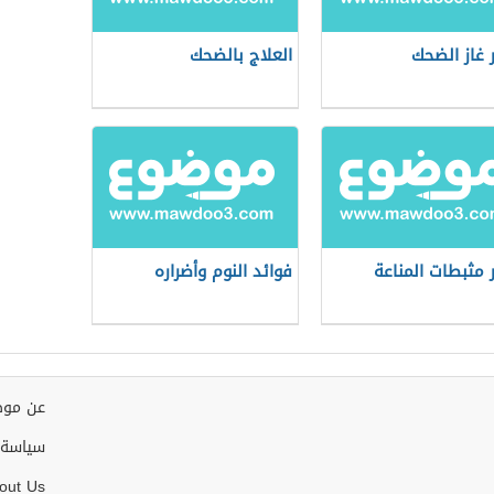
ر غاز الضحك
العلاج بالضحك
ر مثبطات المناعة
فوائد النوم وأضراره
عن موض
سياسة 
out Us