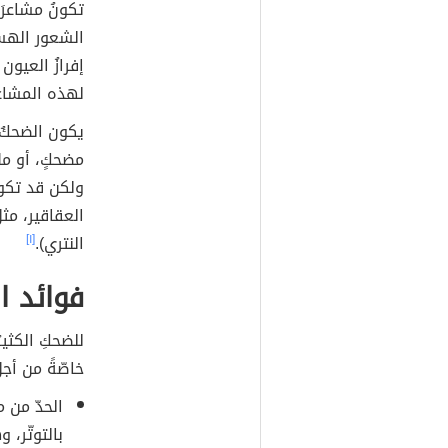
تكونُ مشاعرَ 
الشعور الهست
إفرازُ العيو
لهذه المشاعر
يكون الضحكُ 
مضحكٍ، أو م
ولكن قد تكون
العقاقير، م
النتري).
[١]
فوائد 
للضحكِ الكثي
خاصّةً من أج
الحدّ من
بالتوتّر،