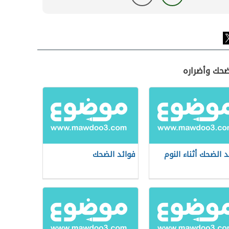
ضحك وأضراره
د الضحك أثناء النوم
فوائد الضحك