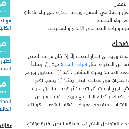
الأعمال.
عور بالثقة في النفس، وزيادة القدرة على بناء علاقاتٍ
ع أبناء المجتمع.
فوائد 
رة وزيادة القدة على الإبداع والاسترخاء.
الكال
لضحك
راسات وجودَ أيّ أضرارٍ للضحك إلّا إذا كان مرافقاً لبعض
اختبار
أمراض الخطيرة، مثل
أمراض القلب
؛ حيث إنّ ارتفاعاً
السلي
ط الدم قد يسبّبُ المشاكل، كما أنّ المصابين بجروح
وْا عمليّاتٍ في منطقة البطن يمكنُ أن يسبّب لهم
حِ الجرح أو مشاكلَ نتيجة تأثر هذه المناطق بحركة
اء الضحك، وكذلك الحال مع مريض الفتق، ومريض
المخاط
الفترات المتقدمة، ومريض التهاب الشعب الهوائيّة.
الجانب
الصود
ضحك المتواصل الآلام في منطقة البطن لفترةٍ مؤقتةٍ،
مقالا