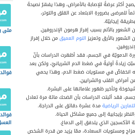
صبح أكثر عرضةً للإصابة بالأمراض، وهذا يفسّرُ نصيحةَ
ائماً للمرضى بضرورةِ الابتعاد عن القلق والتوتر،
طريقة إيجابيّة.
ن الشعور بالألم بسبب إفراز هرمون الإندروفين.
متى ي
ن الشعور بالأرق وتعزيز
النوم العميق
من خلال إفراز
ندروفين.
ورة الدمويّة في الجسم، فقد أظهرت الدراسات بأنّ
بّبُ زيادةً أوليةً في ضغط الدم الشريانيّ، ولكن بعد
ه انخفاضٌ في مستويات ضغط الدم، وهذا يحمي
فوائد 
 أمراض القلب والشرايين.
شيخوخة وتأخير ظهور علاماتها على البشرة.
سم، فقد أثبتت الدراسات بأن الضحك مائة مرة تعادل
تمارين الرياضية
مدة عشرة دقائق على الدراجة.
النظر بإيجابية إلى جميع مشاكل الحياة.
فوائد 
ّة الأكسجين الذي يتدفق إلى الدماغ.
العسل
زاج ومستويات السعادة، ممّا يزيد من قدرة الشخص