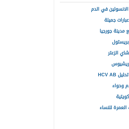
 الانسولين في الدم
عبارات جميلة
ع مدينة جورجيا
بريستول
شاي الزعتر
وريشيوس
يل HCV AB
دم وحواء
كويتية
العمرة للنساء