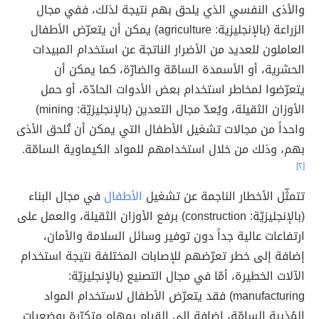
والأذى النفسي الذي يلحق بهم نتيجة لذلك، ففي مجال
الزراعة (بالإنجليزية: agriculture) يمكن أن يتعرّض الأطفال
العاملون للعديد من الأضرار الناتجة عن استخدام المبيدات
الحشرية، أو الأسمدة السامّة والضارّة، كما يمكن أن
يتعرّضوا لمخاطر استخدام بعض الأدوات الحادّة، أو حمل
الأوزان الثقيلة، ويُعدّ مجال التعدين (بالإنجليزيّة: mining)
واحداً من مجالات تشغيل الأطفال التي يمكن أن تُلحق الأذى
بهم، وذلك من خلال استخدامهم للمواد الكيماوية السامّة.
[٢]
تتمثّل الأخطار الناجمة عن تشغيل
الأطفال
في مجال البناء
(بالإنجليزيّة: construction) برفع الأوزان الثقيلة، والعمل على
ارتفاعات عالية جداً دون توفير وسائل السلامة والأمان،
إضافة إلى خطر تعرّضهم للإصابات المختلفة نتيجة استخدام
الآلات الخطيرة، أمّا في مجال التصنيع (بالإنجليزيّة:
manufacturing) فقد يتعرّض الأطفال لاستخدام المواد
المُذيبة السامّة، إضافة إلى القيام بمهام متكرّرة بوضعيات