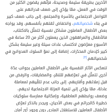
الآخرين بطريقة سليمة وصحيحة، فإنّهم يقضون الكثير من
الوقت في العمل، ممّا يؤدّي إلى ضعف قدراتهم على
التواصل الاجتماعي بالأسرة والمجتمع، إلى جانب ضعف كبير
في بناء
شخصياتهم
، وانخفاض ثقتهم بأنفسهم، وقد يواجه
بعض الأطفال العاملون مشاكل نفسية تتمثّل بالاكتئاب،
فالأطفال والمراهقون الذين يعملون أكثر من 20 ساعة في
الأسبوع معرّضون لاكتساب عادات سيئة وغير سليمة بشكل
كبير كإدمان المخدّرات، إضافة إلى نموّ السلوك العدوانيّ في
شخصياتهم.
[٣]
تنعكس الآثار النفسية على الأطفال العاملين بجوانب عدّة
أخرى تتمثّل في تعرّضهم للتنمّر، والمضايقات، والرفض من
قبل زملائهم وأقاربهم، إلى جانب عدم تلقّيهم لمعاملة
عادلة، ممّا يؤدّي إلى تنمية العزلة الاجتماعية لديهم،
وضعف روابطهم العاطفية، وإمكانية ممارسة سلوكيات
خطيرة كالجرائم في بعض الأحيان، ويجدر بالذكر تعرّض
الأطفال العاملين للاستغلال المادي دون وجود أيّ أمان