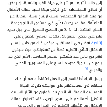
إلى جانب تأثيره المباشر على حياة الفرد والأسرة، إذ يمكن
أن تعاني المجتمعات التي ترتفع فيها نسبة عمالة الأطفال
من فقد التوازن المجتمعيّ بسبب ارتفاع نسبة العمالة غير
المتعلّمة، ممّا قد يحدث تدنّي في مستوى الإنتاج وجودة
السلع المنتجة، لذا لا بدّ من السعيّ للحصول على جيل جديد
قادر على تحدّي الصعوبات، بهدف السعيّ للحصول على
إنتاجية
أفضل في المستقبل، ويكون ذلك من خلال إرسال
الأطفال لتلقّي التعليم فضلاً عن تشغيلهم، حيث سيكون
لهم دور فاعل عند تلقّيهم التعليم المناسب، الأمر الذي قد
يرفع من إنتاجية وجودة السلع على المستويين المحلي
والدولي.
[٦]
يرسل الآباء أطفالهم إلى العمل اعتقاداً منهم أنّ ذلك
يساهم في مساعدتهم على مواجهة ظروف الحياة
المعيشية الصعبة، إلّا أنّهم قد يغفلون عن الآثار السلبية
لتشغيل أطفالهم على المدى البعيد، فقد تتعارض عمالة
الأطفال مع تلقّيهم التعليم في المدارس، إلى جانب