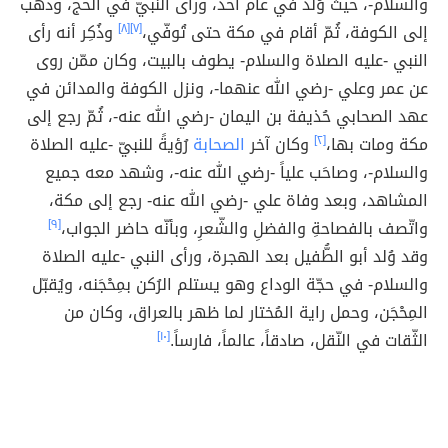
والسلام-، حيث وُلد في عام أُحد، ورأى النّبيّ في الحج، وذهب
إلى الكوفة، ثُمّ أقام في مكة حتى تُوفّي،
[٧]
[٨]
وذُكِر أنه رأى
النبي -عليه الصلاة والسلام- يطوف بالبيت، وكان ممّن روى
عن عمر وعلي -رضي الله عنهما-، ونزل الكوفة والمدائن في
عهد الصحابي حُذيفة بن اليمان -رضي الله عنه-، ثُمّ رجع إلى
مكة ومات بها،
[٢]
وكان آخر
الصحابة
رُؤيةً للنبيّ -عليه الصلاة
والسلام-، وصاحَب علياً -رضي الله عنه-، وشهد معه جميع
المشاهد، وبعد وفاة علي -رضي الله عنه- رجع إلى مكة،
واتّصف بالفصاحةِ والفضلِ والشّعرِ، وبأنّه حاضر الجواب،
[٩]
وقد وُلد أبو الطُّفيل بعد الهجرة، ورأى النبي -عليه الصلاة
والسلام- في حجّة الوداع وهو يستلم الرُكن بمِحْجَنه، ويُقبّل
المِحْجَن، وحمل راية المُختار لما ظهر بالعراق، وكان من
الثّقات في النّقل، صادقاً، عالماً، فارساً.
[١٠]