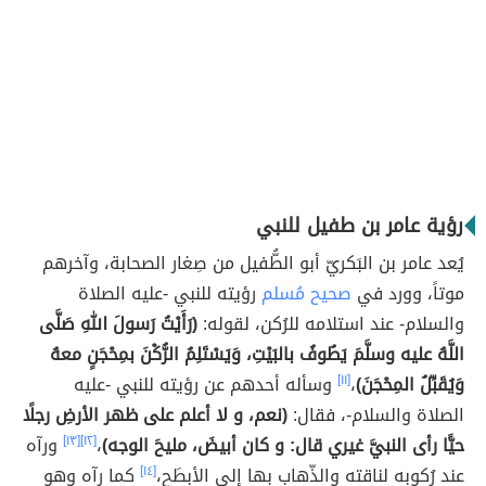
رؤية عامر بن طفيل للنبي
يُعد عامر بن البَكريّ أبو الطُّفيل من صِغار الصحابة، وآخرهم
موتاً، وورد في
صحيح مُسلم
رؤيته للنبي -عليه الصلاة
والسلام- عند استلامه للرُكن، لقوله:
(رَأَيْتُ رَسولَ اللهِ صَلَّى
اللَّهُ عليه وسلَّمَ يَطُوفُ بالبَيْتِ، وَيَسْتَلِمُ الرُّكْنَ بمِحْجَنٍ معهُ
وَيُقَبِّلُ المِحْجَنَ)
،
[١١]
وسأله أحدهم عن رؤيته للنبي -عليه
الصلاة والسلام-، فقال:
(نعم، و لا أعلم على ظهر الأرضِ رجلًا
حيًّا رأى النبيَّ غيري قال: و كان أبيضَ، مليحَ الوجه)
،
[١٢]
[١٣]
ورآه
عند رُكوبه لناقته والذّهاب بها إلى الأبطَح،
[١٤]
كما رآه وهو