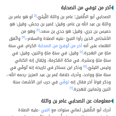
آخر من توفي من الصحابة
الصحابي أبو الطُّفيل؛ عامر بن واثلة اللَّيثيّ،
[١]
أو هو عامر بن
واثلة بن عبد الله بن عامر، وقيل: عُمير بن جحش، وقيل: هو
حميس بن جري، وقيل: هو جدي بن سعد،
[٢]
وهو من
الأشخاص الذين رأوا النبيَّ -عليه الصلاة والسلام-،
[٣]
واتّفق
العُلماء على أنه
آخر من تُوفِيَّ من الصحابة
الكرام، في سنة
مئةٍ من الهجرة،
[٤]
وقيل: في سنةِ مئةٍ واثنين، وقيل: في
سنةِ مئةٍ وعشرة، في مكة المُكرمة، ويُقال إنه الكناني
وليس الليثيّ،
[٥]
وذكر ابن عساكر في تاريخه إنه تُوفّي في
سنة مئةٍ وواحد، وأدرك خلافة عُمر بن عبد العزيز -رحمه الله-،
وذكر قولاً آخر فقال إنه
توفّي
في حرب ابن الأشعث سنة
اثنين وثمانين للهجرة.
[٦]
معلومات عن الصحابي عامر بن واثلة
أدرك أبو الطُّفيل ثماني سنوات مع
النبي
-عليه الصلاة