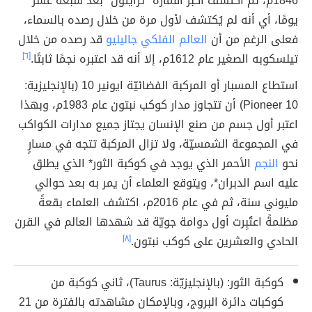
1846م، ثم اكتشف أكبر أقماره "ترايتون" بعد سبعة عشر
يومًا، أي أنه لم يُكتشف لأول مرة من خلال رصده بالسماء،
فعلى الرغم من أن
العالم الفلكي جاليليو
قد رصده من خلال
تيلسكوبه الصغير عام 1612م، إلا أنه قد اعتبره نجمًا ثابتًا.
[٦]
استطاع المسبار أو المركبة الفضائيّة ايونير 10 (بالإنجليزية:
Pioneer 10) أن تتجاوز مدار كوكب نبتون عام 1983م، وبهذا
اعتبر أول جسم من صنع الإنسان يجتاز جميع مدارات الكواكب
في المجموعة الشمسيّة، ولا تزال المركبة تتجه في مسارٍ
نحو
النجم
الأحمر الذي يوجد في كوكبة الثور* الذي يطلق
عليه اسم الدبران*، ويتوقع العلماء أن يمر به بعد حوالي
مليوني سنة، ثم في عام 2016م، اكتشف العلماء بقعةً
مظلمةً اعتُبِرت أول دوامة جويّة قد شهدها العالم في القرن
الحادي والعشرين على كوكب نبتون.
[٨]
كوكبة الثور: (بالإنجليزيّة: Taurus)، ثاني كوكبة من
كوكبات دائرة البروج، وبالإمكان مشاهدته بالفترة من 21