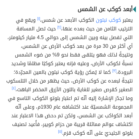
أبعد كوكب عن الشمس
يعتبر
كوكب نبتون
الكوكب الأبعد عن شمس،
[١]
ويقع في
الترتيب الثامن من حيث بعده عنها،
[٢]
حيث تصل المسافة
التي تفصل بينه وبين الشمس إلى حوالي 4.5 مليار كيلومتر،
أي أكثر من 30 مرة من بعد كوكب الأرض عن الشمس،
ونتيجةً لذلك فهو يتلقى فقط نحو 9% من ضوء الشمس
نسبةً لكوكب الأرض، وعليه فإنه يعتبر كوكبًا مظلمًا وشديد
البرودة،
[٣]
كما لا يُمكن رؤية كوكب نبتون بالعين المجرّدة؛
نتيجةً لبعده عن كوكب الأرض، حيث يظهر من خلال التلسكوب
الصغير كقرص صغير للغاية باللون الأزرق المخضر الباهت،
[٤]
وما تجدّر الإشارة إليه أنّه تم اعتبار بلوتو الكوكب التاسع في
المجموعة الشمسيّة عند اكتشافه عام 1930م، وعلى أنّه
أبعد الكواكب عن الشمس، ولكن تم دحض هذا الاعتبار عند
اكتشاف عوالم مماثلة قريبة من حزام كويبر، فأُعيد تصنيف
بلوتو الجليديّ على أنّه كوكب قزم.
[٥]