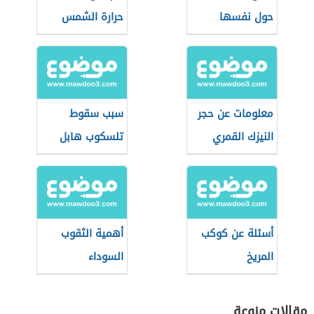
حول نفسها
حرارة الشمس
معلومات عن حجر
سبب سقوط
النيزك القمري
تلسكوب هابل
أسئلة عن كوكب
أهمية الثقوب
المريخ
السوداء
مقالات منوعة