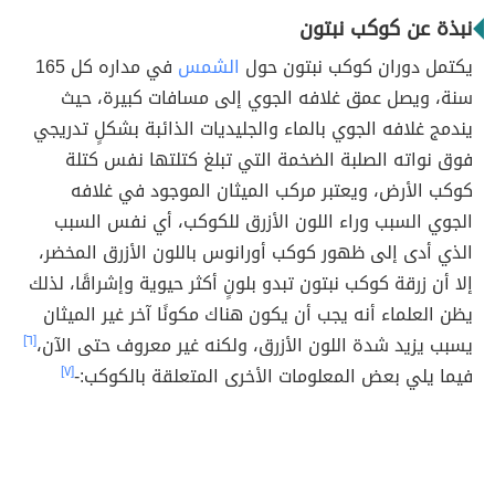
نبذة عن كوكب نبتون
يكتمل دوران كوكب نبتون حول
الشمس
في مداره كل 165
سنة، ويصل عمق غلافه الجوي إلى مسافات كبيرة، حيث
يندمج غلافه الجوي بالماء والجليديات الذائبة بشكلٍ تدريجي
فوق نواته الصلبة الضخمة التي تبلغ كتلتها نفس كتلة
كوكب الأرض، ويعتبر مركب الميثان الموجود في غلافه
الجوي السبب وراء اللون الأزرق للكوكب، أي نفس السبب
الذي أدى إلى ظهور كوكب أورانوس باللون الأزرق المخضر،
إلا أن زرقة كوكب نبتون تبدو بلونٍ أكثر حيوية وإشراقًا، لذلك
يظن العلماء أنه يجب أن يكون هناك مكونًا آخر غير الميثان
يسبب يزيد شدة اللون الأزرق، ولكنه غير معروف حتى الآن،
[٦]
فيما يلي بعض المعلومات الأخرى المتعلقة بالكوكب:-
[٧]