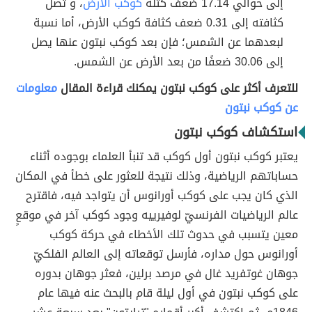
إلى حوالي 17.14 ضعف كتلة
كوكب الأرض
، و تصل
كثافته إلى 0.31 ضعف كثافة كوكب الأرض، أما نسبة
لبعدهما عن الشمس؛ فإن بعد كوكب نبتون عنها يصل
إلى 30.06 ضعفًا من بعد الأرض عن الشمس.
للتعرف أكثر على كوكب نبتون يمكنك قراءة المقال
معلومات
عن كوكب نبتون
استكشاف كوكب نبتون
يعتبر كوكب نبتون أول كوكب قد تنبأ العلماء بوجوده أثناء
حساباتهم الرياضية، وذلك نتيجة للعثور على خطأ في المكان
الذي كان يجب على كوكب أورانوس أن يتواجد فيه، فاقترح
عالم الرياضيات الفرنسيّ لوفيرييه وجود كوكب آخر في موقعٍ
معين يتسبب في حدوث تلك الأخطاء في حركة كوكب
أورانوس حول مداره، فأرسل توقعاته إلى العالم الفلكيّ
جوهان غوتفريد غال في مرصد برلين، فعثر جوهان بدوره
على كوكب نبتون في أول ليلة قام بالبحث عنه فيها عام