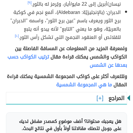
نيسان/أبريل إلى 22 مايو/أيار، ويُرمز له بالثور.
[٩]
الدبران: (بالإنجليزيّة: Aldebaran)، ألمع نجم في كوكبة
برج الثور ويعرف باسم "عين برج الثور"، واسمه "الدبران"
بالعربيّة، وهو ما يعني "التابع" لأنه يبدو أنه يتبع
للقلائص أو العنقود النجميّ التي تشكل رأس الثور.
[١٠]
ولمعرفة المزيد من المعلومات عن المسافة الفاصلة بين
الكواكب والشمس يمكنك قراءة مقال
ترتيب الكواكب حسب
بعدها عن الشمس
وللتعرف أكثر على كواكب المجموعة الشمسية يمكنك قراءة
المقال
ما هي المجموعة الشمسية
المراجع
هل يعجبك محتوانا؟ أضف موضوع كمصدر مفضل لديك
على جوجل لتصلك مقالاتنا أولاً بأول في نتائج البحث.