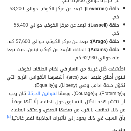
عن مركزه حوالي 41,900 كم.
حلقة (Leverrier):
تبعد عن مركز الكوكب حوالي 53,200
كم.
حلقة (Lassell):
تبعد عن مركز الكوكب حوالي 55,400
كم.
حلقة (Arago):
تبعد عن مركز الكوكب حوالي 57,600 كم.
حلقة (Adams):
الحلقة الأبعد عن كوكب نبتون، حيث تبعد
عنه حوالي 62,930 كم.
اكتُشفت كُتل غريبة من الغبار في نظام الحلقات لكوكب
نبتون أُطلق عليها اسم (arcs)، أشهرها الأقواس الأربع التي
تُكوِّن حلقة آدامز، وهي (Liberty)، و(Equality)،
و(Fraternity)، و(Courage)، ووفقًا
لقوانين الحركة
كان يجب
أن تنتشر هذه الكُتل بالتساوي حول الحلقة، إلّا أنّها عوضاً
عن ذلك تجمّعت بالقرب من بعضها البعض، ويعتقد العلماء
بأنّ السبب في ذلك يعود إلى تأثيرات الجاذبية لقمر غالاتيا.
[٤]