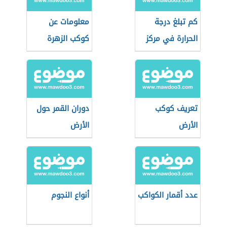
كم تبلغ درجة
معلومات عن
الحرارة في مركز
كوكب الزهرة
الشمس
تعريف كوكب
دوران القمر حول
الأرض
الأرض
عدد أقمار الكواكب
أنواع النجوم