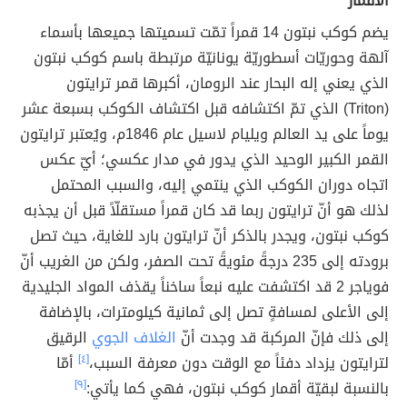
الأقمار
يضم كوكب نبتون 14 قمراً تمّت تسميتها جميعها بأسماء
آلهة وحوريّات أسطوريّة يونانيّة مرتبطة باسم كوكب نبتون
الذي يعني إله البحار عند الرومان، أكبرها قمر ترايتون
(Triton) الذي تمّ اكتشافه قبل اكتشاف الكوكب بسبعة عشر
يوماً على يد العالم ويليام لاسيل عام 1846م، ويُعتبر ترايتون
القمر الكبير الوحيد الذي يدور في مدار عكسي؛ أيّ عكس
اتجاه دوران الكوكب الذي ينتمي إليه، والسبب المحتمل
لذلك هو أنّ ترايتون ربما قد كان قمراً مستقلّاً قبل أن يجذبه
كوكب نبتون، ويجدر بالذكر أنّ ترايتون بارد للغاية، حيث تصل
برودته إلى 235 درجةً مئويةً تحت الصفر، ولكن من الغريب أنّ
فوياجر 2 قد اكتشفت عليه نبعاً ساخناً يقذف المواد الجليدية
إلى الأعلى لمسافةٍ تصل إلى ثمانية كيلومترات، بالإضافة
إلى ذلك فإنّ المركبة قد وجدت أنّ
الغلاف الجوي
الرقيق
لترايتون يزداد دفئاً مع الوقت دون معرفة السبب،
[٤]
أمّا
بالنسبة لبقيّة أقمار كوكب نبتون، فهي كما يأتي:
[٩]