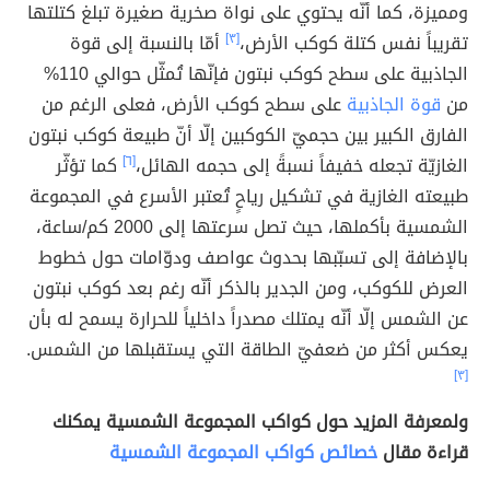
ومميزة، كما أنّه يحتوي على نواة صخرية صغيرة تبلغ كتلتها
تقريباً نفس كتلة كوكب الأرض،
[٣]
أمّا بالنسبة إلى قوة
الجاذبية على سطح كوكب نبتون فإنّها تُمثّل حوالي 110%
من
قوة الجاذبية
على سطح كوكب الأرض، فعلى الرغم من
الفارق الكبير بين حجميّ الكوكبين إلّا أنّ طبيعة كوكب نبتون
الغازيّة تجعله خفيفاً نسبةً إلى حجمه الهائل،
[٦]
كما تؤثّر
طبيعته الغازية في تشكيل رياحٍ تُعتبر الأسرع في المجموعة
الشمسية بأكملها، حيث تصل سرعتها إلى 2000 كم/ساعة،
بالإضافة إلى تسبّبها بحدوث عواصف ودوّامات حول خطوط
العرض للكوكب، ومن الجدير بالذكر أنّه رغم بعد كوكب نبتون
عن الشمس إلّا أنّه يمتلك مصدراً داخلياً للحرارة يسمح له بأن
يعكس أكثر من ضعفيّ الطاقة التي يستقبلها من الشمس.
[٣]
ولمعرفة المزيد حول كواكب المجموعة الشمسية يمكنك
قراءة مقال
خصائص كواكب المجموعة الشمسية