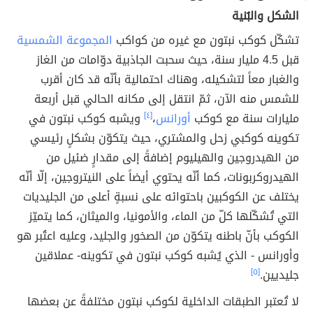
الشكل والبُنية
تشكّل كوكب نبتون مع غيره من كواكب
المجموعة الشمسية
قبل 4.5 مليار سنة، حيث سحبت الجاذبية دوّامات من الغاز
والغبار معاً لتشكيله، وهناك احتمالية بأنّه قد كان أقرب
للشمس منه الآن، ثمّ انتقل إلى مكانه الحالي قبل أربعة
مليارات سنة مع كوكب
أورانس
،
[٤]
ويشبه كوكب نبتون في
تكوينه كوكبي زحل والمشتري، حيث يتكوّن بشكلٍ رئيسي
من الهيدروجين والهيليوم إضافةً إلى مقدارٍ ضئيل من
الهيدروكربونات، كما أنّه يحتوي أيضاً على النيتروجين، إلّا أنّه
يختلف عن الكوكبين باحتوائه على نسبةٍ أعلى من الجليديات
التي تُشكّلها كلّ من الماء، والأمونيا، والميثان، كما يتميّز
الكوكب بأنّ باطنه يتكوّن من الصخور والجليد، وعليه اعتُبر هو
وأورانس - الذي يُشبه كوكب نبتون في تكوينه- عملاقين
جليديين.
[٥]
لا تُعتبر الطبقات الداخلية لكوكب نبتون مختلفةً عن بعضها