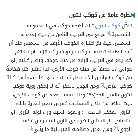
نظرة عامة عن كوكب نبتون
يُمثّل
كوكب نبتون
ثالث أضخم كوكب في المجموعة
الشمسية،
[١]
ويقع في الترتيب الثامن من حيث بُعده عن
الشمس، حيث تمّ اعتباره الكوكب الأبعد عن الشمس منذ أن
أعاد العلماء تصنيف كوكب بلوتو ككوكب قزم عام 2006م،
كما يقع في الترتيب الرابع من حيث حجمه، وتصل كتلته إلى
حوالي 17 ضعفاً من كتلة كوكب الأرض، لذا يُعتبر أكثر ضخامةً
من كوكب أورانس الذي تصل كتلته حوالي 14 ضعفاً من كتلة
كوكب الأرض،
[٢]
ومن الجدير بالذكر أنّه لا يُمكن رؤية كوكب
نبتون بالعين المجرّدة؛ وذلك بسبب بعده عن كوكب الأرض،
حيث يظهر من خلال التلسكوب كقرص صغير للغاية باللون
الأزرق المخضر الباهت،
[١]
؛ ويعود السبب وراء لونه الأزرق إلى
امتصاص غاز الميثان للضوء ذي اللون الأحمر من غلافه
الجوي،
[٣]
ومن بعض خصائصه الفيزيائية ما يأتي:
[٤]