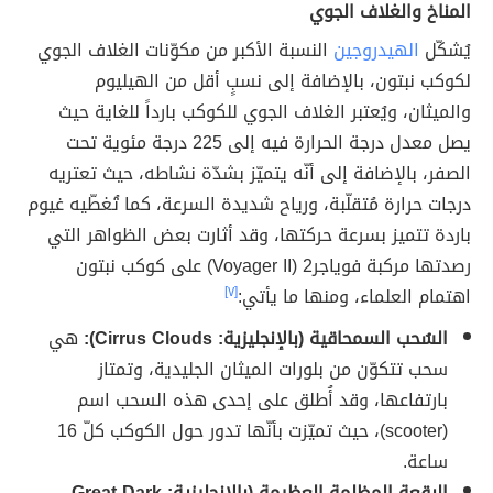
المناخ والغلاف الجوي
يُشكّل
الهيدروجين
النسبة الأكبر من مكوّنات الغلاف الجوي
لكوكب نبتون، بالإضافة إلى نسبٍ أقل من الهيليوم
والميثان، ويُعتبر الغلاف الجوي للكوكب بارداً للغاية حيث
يصل معدل درجة الحرارة فيه إلى 225 درجة مئوية تحت
الصفر، بالإضافة إلى أنّه يتميّز بشدّة نشاطه، حيث تعتريه
درجات حرارة مُتقلّبة، ورياح شديدة السرعة، كما تُغطّيه غيوم
باردة تتميز بسرعة حركتها، وقد أثارت بعض الظواهر التي
رصدتها مركبة فوياجر2 (Voyager II) على كوكب نبتون
اهتمام العلماء، ومنها ما يأتي:
[٧]
السُحب السمحاقية (بالإنجليزية: Cirrus Clouds):
هي
سحب تتكوّن من بلورات الميثان الجليدية، وتمتاز
بارتفاعها، وقد أُطلق على إحدى هذه السحب اسم
(scooter)، حيث تميّزت بأنّها تدور حول الكوكب كلّ 16
ساعة.
البقعة المظلمة العظيمة (بالإنجليزية: Great Dark