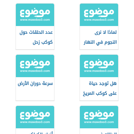
لماذا لا نرى
عدد الحلقات حول
النجوم في النهار
كوكب زحل
هل توجد حياة
سرعة دوران الأرض
على كوكب المريخ