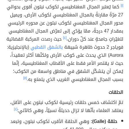
[١]
كما يُعتبر المجال المغناطيسي لكوكب نبتون أقوى بحوالي
27 مرّةً مقارنةً بالمجال المغناطيسي لكوكب الأرض، ويميل
محور المجال المغناطيسي لكوكب نبتون عن محوره الرئيسي
بمقدار 47 درجةً، ممّا يؤدّي إلى تعرّض المجال المغناطيسي
لتغيّراتٍ جامحةٍ عند كلّ دوران،
[٤]
حيث رصدت المركبة الفضائية
فوياجر 2 حدوث ظاهرة شبيهة
بالشفق القطبي
(بالإنجليزية:
Aurora) الذي يحدث على كوكب الأرض ولكنّها أكثر تعقيداً،
حيث لا يقتصر الأمر فقط على الأقطاب المغناطيسية، إنّما
يُمكن أن يتشكّل الشفق في مناطق واسعة من الكوكب؛
بسبب المجال المغناطيسي الغريب الذي يتمتع به.
[٨]
الحلقات
تمّ اكتشاف خمس حلقات رئيسية لكوكب نبتون على الأقل،
يعتقد العلماء بأنّها لا تزال حديثةً نسبيّاً، وهي كالآتي:
[٤]
حلقة (Galle):
وهي الحلقة الأقرب لكوكب نبتون، وتبعد