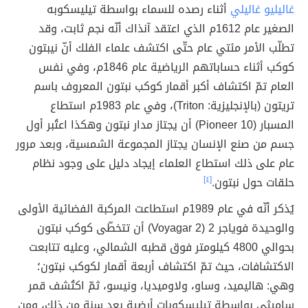
غاليليو غاليلي
أثناء رصده للسماء بواسطة تيليسكوبه
الصغير عام 1612م الذي اعتقد آنذاك أنّه نجم ثابت، وقد
تطلّب الأمر مئتي عام حتّى اكتشف علماء الفلك أنّ نيبتون
كوكب أثناء حساباتهم الرياضية عام 1846م، وفي نفس
العام تمّ اكتشاف أكبر أقمار كوكب نبتون المعروف باسم
تريتون (بالإنجليزية: Triton)، وفي عام 1983م استطاع
المسبار (Pioneer 10) أن يجتاز مدار نبتون وهكذا اعتُبر أول
جسم من صنع الإنسان يجتاز المجموعة الشمسية، وبعد مرور
عام على ذلك استطاع العلماء إيجاد دليل على وجود نظام
حلقات حول نبتون.
[٤]
يُذكر أنّه في عام 1989م استطاعت المركبة الفضائية الأولى
والوحيدة فوياجر 2 (Voyagar 2) أن تتخطّى كوكب نبتون
بحوالي 4800 كيلومتر فوق قطبه الشمالي، وعليه تتابعت
الاكتشافات، حيث تمّ اكتشاف أربعة أقمار لكوكب نبتون؛
وهي: هاليميد، وساو، ولاوميديا، ونيسو، ثمّ اكتُشف قمر
ساميثي بواسطة تيليسكوبات أرضية بعد سنة من ذلك، ومن