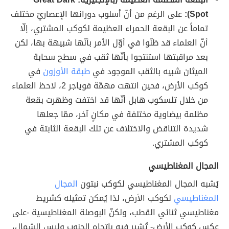
Spot):
على الرغم من أنّ أسلوب دورانها الإعصاريّ مختلف
تماماً عن البقعة الحمراء العظيمة لكوكب المشتري، إلّا
أنّ العلماء قد ظنّوا في أوّل الأمر بأنّها شبيهة بها، لكن
بعد مراقبتها استنتجوا بأنّها ثقب في سطح سحابة
الميثان شبيه بالثقب الموجود في
طبقة الأوزون
في
كوكب الأرض، فحين انتهت مهمّة فوياجر 2، لاحظ العلماء
من خلال تلسكوب هابل أنّها قد اختفت وظهرت بقعة
مظلمة بيضاوية مختلفة في مكانٍ آخر، ممّا جعلها
شديدة التناقض والاختلاف عن تلك البقعة الثابتة في
كوكب المشتري.
المجال المغناطيسي
يُشبه المجال المغناطيسي لكوكب نبتون
المجال
المغناطيسي
لكوكب الأرض، لذا يُمكن تمثيله كشريط
مغناطيسي ثنائي القطب، ولكنّ البوصلة المغناطيسية -على
عكس كوكب الأرض- تُشير فيه باتجاه الجنوب وليس الشمال،