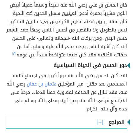
كان الحسن بن علي رضي الله عنه سيداً وسيماً جميلاً أبيض
اللون مشرباً بحمرة أدعج العينيين سهل الخدين كث اللحية
كأن عنقه إبريق فضة، عظيم الكراديس بعيد ما بين المنكبين
ليس بالطويل ولا بالقصير من أحسن الناس وجهاً جعد الشعر
حسن البدن، ومن بركات الله -سبحانه وتعالى- على الحسن
أنه كان أشبه الناس بجده صلى الله عليه وسلم، أما عن
صفاته الخُلقية فقد كان حليما متواضعاً سيداً بين قومه.
[٧]
دور الحسن في الحياة السياسية
لقد كان للحسن رضي الله عنه دوراً كبيرا في اجتماع كلمة
المسلمين بعد مقتل أمير المؤمنين
عثمان بن عفان
رضي الله
عنه، فقد تنازل عن الخلافة لمعاوية حقناً للدماء، حرصاً على
الاجتماع فرضي الله عنه وعن أبيه وصلى الله وسلم على
جده وآل بيته الكرام.
المراجع