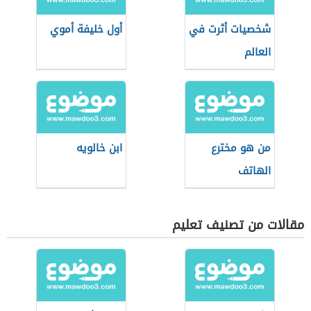
شخصيات أثرت في
أول خليفة أموي
العالم
من هو مخترع
ابن خالويه
الهاتف
مقالات من تصنيف تعليم