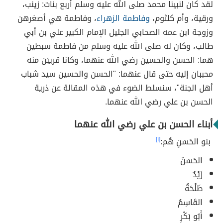
لقد كان لنبينا محمد صلى الله عليه وسلم أربع بنات: زينب،
ورقية، وأم كلثوم،
وفاطمة الزهراء
، وفاطمة هي أصغرهن
وزوجة ابن عمه الصحابي الجليل الإمام الكبير علي بن أبي
طالب، وكان له صلى الله عليه وسلم من فاطمة سبطين
هما: الحسن والحسين رضي الله عنهما، وكانا قريبَن منه
محببان إليه حتى قال عنهما: "الحسن والحسين سيد شباب
أهل الجنة"، سنسلط الضوء في هذه المقالة عن ذرية
الحسن بن علي رضي الله عنهما.
أبناء الحسن بن علي رضي الله عنهما
بنو الحَسَنِ هُم:
[١]
الحَسَنُ
زَيْدٌ
طَلْحَةُ
القَاسِمُ
أَبُو بَكْرٍ