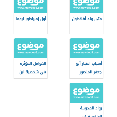
متى ولد أفلاطون
أول إمبراطور لروما
أسباب اعتبار أبو
العوامل المؤثره
جعفر المنصور
في شخصية ابن
المؤسس
الرومي
الحقيقي للدولة
العباسية
رواد المدرسة
الواقعية في