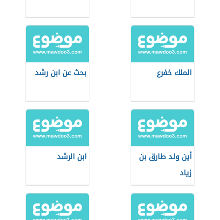
الملك خفرع
بحث عن ابن رشد
أين ولد طارق بن
ابن الرشد
زياد