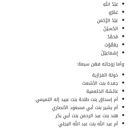
عَبْدُ اللهِ
عَمْرٌو
عَبْدُ الرَّحْمَنِ
الحُسَيْنُ
مُحَمَّدٌ
يَعْقُوْبُ
إِسْمَاعِيْلُ
وأما زوجاته فهن سبعة:
خولة الفزازية
جعدة بنت الأشعث
عائشة الخثعمية
أم إسحاق بنت طلحة بنت عبيد إله التميمي.
أم بشير بنت أبي مسعود الأنصاري
هند بنت عبد الرحمن بنت أبي بكر
أم عبد الله بنت عبد الله البجلي