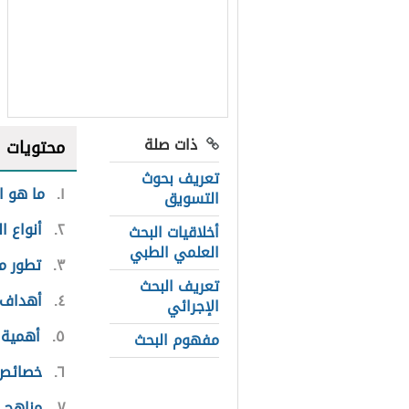
ذات صلة
محتويات
تعريف بحوث
١
ما هو ا
التسويق
٢
أنواع ا
أخلاقيات البحث
العلمي الطبي
٣
تطور م
تعريف البحث
٤
أهداف 
الإجرائي
٥
أهمية 
مفهوم البحث
٦
خصائص 
٧
مناهج 