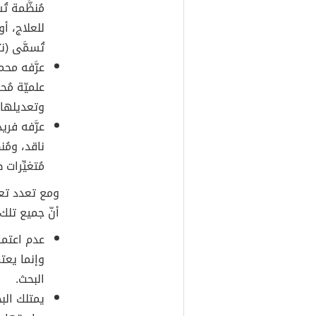
مُنظَّمة ت
للعلاج، أو
تُسمَّى (ن
عرَّفه محم
علميّة مُح
وتعديلها،
ناقد، ومُن
مُتغيِّرات ظ
ومع تعدد تعر
أنّ جميع تلك
عدم اعتما
وإنما يعتم
البحث.
يمتلك الب