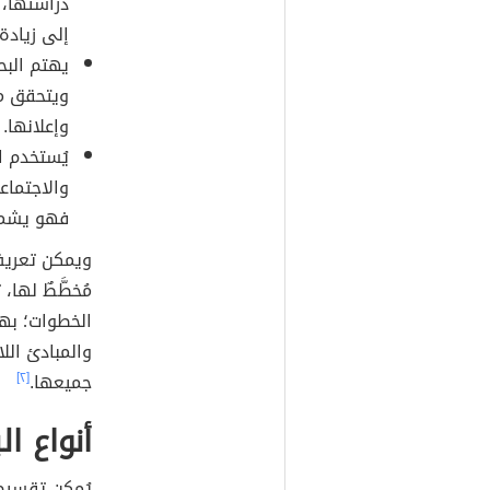
دراستها، 
إلى زيادة
يهتم البح
ويتحقق من
وإعلانها.
يُستخدم ا
والاجتماع
فهو يشمل 
ويمكن تعريف 
مُخطَّطٌ لها
الخطوات؛ به
والمبادئ الل
جميعها.
[٢]
أنواع ا
يُمكن تقسيم 