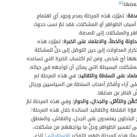
بعضها:
[٤]
دفة:
تميّزت هذه المرحلة بعدم وجود أي اهتمامٍ
أسباب الظواهر أو المشكلات، فقد تمّ نسب حدوث
هر والمشكلات إلى الصدفة.
حاولة والخطأ، والاعتماد على الخبرة:
تميّزت هذه
كرار المحاولات إلى حين التوصّل إلى حلٍّ للمشكلة
هها أيّ شخص، ومن ثم اكتساب الخبرة التي تساعده
لمشكلات البسيطة التي يمكن أن تواجهه في حياته.
عتماد على السلطة والتقاليد:
في هذه المرحلة تم
على آراء وأفكار أصحاب السلطة من السياسيين ورجال
ِّ النظر عن صحتها.
هّن والتأمّل، والجدال، والحوار:
وفي هذه المرحلة تمّ
 قوّة السّلطة والتقاليد السائدة خلال هذه المرحلة؛
الباحثون يعتمدون على الجدل، والنقاش، والمنطق
لى تفسير الظواهر وحلِّ ما يواجههم من مشكلات،
ميّز هذه المرحلة ظهور التفكير
الاستقرائي
؛ الذي