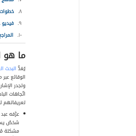
٨
خطوات 
٩
فيديو 
١٠
المراجع
ما هو ا
يُعَدُّ
البحث ال
الوقائع عبر م
وتجدر الإشار
اتّجاهات البا
تعريفاتهم لل
عرَّفه عبد
شخصٌ يسمّ
مشكلة مُعي