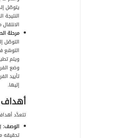
يتوصّل إلى
النتيجة ا
الانتقال م
مرحلة الط
التوصّل إل
التوسّع ف
ويتم تطبي
وضع الفرض
تأييد الفر
إليها.
أهداف 
تتعدَّد أهداف
الوصف:
يُ
تحقيقه من