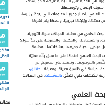
وبالتالي القدرة على السيطرة عليها، فهو يهدف
 معرفة الإنسان وتوسيعها.
ث العلمي باختبار جميع المعلومات التي يتوصّل إليها،
تعريف
 صحّتها، ويُثبتها تجريبيًا، وبعدها يتم نشرها
الشم
لبحث العلمي في مختلف المجالات سواءً التربوية،
ية، والاقتصادية، والمهنية، والمعرفية على حدٍّ سواء؛
ميادين الحياة جميعها بمشكلاتها المختلفة.
مفهوم
البحث العلميّ اعتمادًا على ما سبق بأنّه عمليّة
الوظي
الجغرا
، تتَّسم بالموضوعيّة، وتعتمد على مجموعةٍ من
دف دراسة في ظاهرةٍ معينة، ومعرفة
الحقائق
،
ازمة لاكتشاف حلولٍ تتعلَّق
بالمشكلات
، في المجالات
مفهوم
الواقع
لبحث العلمي
مقالا
البحوث تبعًا لطبيعتها والدوافع من إجرائها إلى