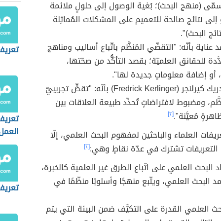
ُسمّى (منهج البحث)؛ بُغية الوصول إلى حلولٍ ملائمة
 إلى نتائج صالحة للتعميم على المشكلات المُماثِلة
تائج البحث)".
د عناية بأنّه: "التقصِّي المُنظَّم باتّباع أساليب ومناهج
تعريف 
دَّدة للحقائق العلميّة؛ بقصد التأكُّد من صحّتها،
 أو إضافة معلوماتٍ جديدة لها".
عرَّفه فريدريك كيرلنجر (Fredrick Kerlinger) بأنّه: "تقصٍّ تجريبيّ
ظَّم، ومضبوط لافتراضاتٍ تُحدِّد طبيعة العلاقات بين
اهرةٍ مُعيَّنة".
[٢]
تعريف
العمل
يفات العلماء والباحثين لمفهوم البحث العلمي، إلّا
 التعريفات تشترك في عدّة نقاطٍ وهي:
[٢]
د البحث العلمي على اتّباع الطرق غير العلمية كالخبرة،
د البحث العلمي، ويتّبع منهجًا وأسلوبًا منظّمًا في
تعريف
حث العلمي القدرة على التكيُّف ضمن البيئة التي يتم