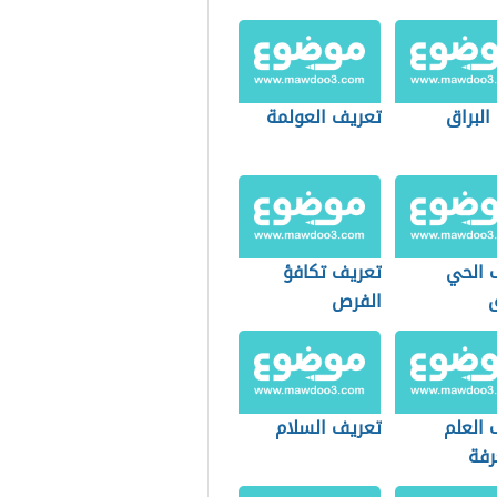
البراق
تعريف العولمة
 الحي
تعريف تكافؤ
ق
الفرص
 العلم
تعريف السلام
رفة