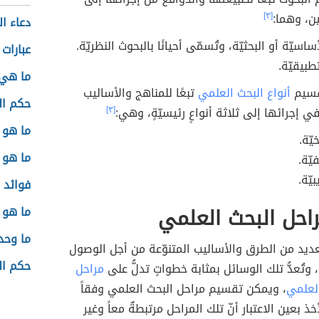
ن، وهما:
[٣]
دعاء ال
ساسيّة أو البحثيّة، وتُسمّى أحيانًا بالبحوث النظريّة.
عبارات 
طبيقيّة.
ما هي 
قسيم
أنواع البحث العلمي
تبعًا للمناهج والأساليب
حكم ال
 إجرائها إلى ثلاثة أنواعٍ رئيسيّةٍ، وهي:
[٣]
ما هو ا
يّة.
ما هو 
ّة.
يّة.
فوائد 
احل البحث العلمي
ما هو 
ما وحد
ديد من الطرق والأساليب المتنوّعة من أجل الوصول
حكم ال
وتُعدُّ تلك الوسائل بمثابة خطواتٍ تدلُّ على
مراحل
العلمي
، ويمكن تقسيم مراحل البحث العلمي وفقاً
خذ بعين الاعتبار أنّ تلك المراحل مرتبطةٌ معاً وغير