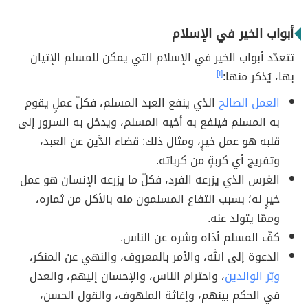
أبواب الخير في الإسلام
تتعدّد أبواب الخير في الإسلام التي يمكن للمسلم الإتيان
بها، يُذكر منها:
[١]
العمل الصالح
الذي ينفع العبد المسلم، فكلّ عملٍ يقوم
به المسلم فينفع به أخيه المسلم، ويدخل به السرور إلى
قلبه هو عمل خيرٍ، ومثال ذلك: قضاء الدَّين عن العبد،
وتفريج أي كربةٍ من كرباته.
الغرس الذي يزرعه الفرد، فكلّ ما يزرعه الإنسان هو عمل
خيرٍ له؛ بسبب انتفاع المسلمون منه بالأكل من ثماره،
وممّا يتولد عنه.
كفّ المسلم أذاه وشره عن الناس.
الدعوة إلى الله، والأمر بالمعروف، والنهي عن المنكر،
وبّر الوالدين
، واحترام الناس، والإحسان إليهم، والعدل
في الحكم بينهم، وإغاثة الملهوف، والقول الحسن،