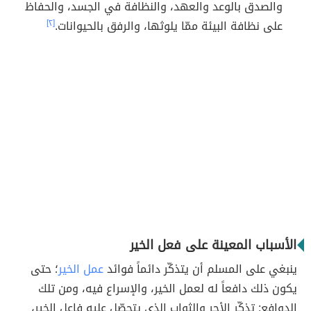
والصدق بالوعد والعهد، والنظافة في الجسد، والحفاظ
على نظافة البيئة ممّا يلوثها، والرفق بالحيوانات.
[٢]
الأسباب المعينة على فعل الخير
ينبغي على المسلم أن يتذكّر دائماً فوائد
عمل الخير
؛ حتى
يكون ذلك دافعاً له لعمل الخير، والإسراع فيه، ومن تلك
الدوافع: تذكّر الأجر والثواب الذي يتحصّل عليه فاعل الخير،