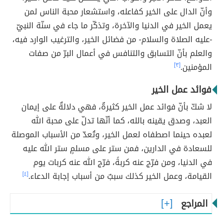
وأنّ الدال على الخير كفاعله، واستشعار محبة الناس لمن
يعمل الخير في الدنيا والآخرة، وتذكّر ما جاء في سنّة النبيّ
-عليه الصلاة والسلام- من فضائل الخير، والترغيب الوارد فيه،
والعلم بأنّ التسابق والتنافس في أعمال البرّ من صفات
المؤمنين.
[٣]
فوائد عمل الخير
لا شكّ بأنّ فوائد عمل الخير كثيرةٌ، فهي دلالةٌ على إيمان
العبد، وصدق يقينه بالله، كما أنّها تدلّ على محبة الله
لعبده حينما اصطفاه لعمل الخير، وتُعدّ من الأسباب الموصلة
للسعادة في الدارين، فمن ستر على مسلمٍ ستر الله عليه
في الدنيا، ومن فرّج عنه كربةً، فرّج الله عنه كربات يوم
القيامة، وعمل الخير كذلك سببٌ من أسباب إجابة الدعاء.
[٤]
المراجع