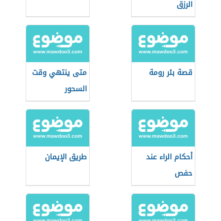
الرزق
قصة بئر رومة
متى ينتهي وقت
السحور
أحكام الراء عند
طريق الإيمان
حفص