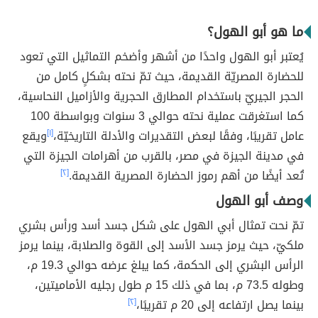
ما هو أبو الهول؟
يُعتبر أبو الهول واحدًا من أشهر وأضخم التماثيل التي تعود
للحضارة المصريّة القديمة، حيث تمّ نحته بشكلٍ كامل من
الحجر الجيريّ باستخدام المطارق الحجرية والأزاميل النحاسية،
كما استغرقت عملية نحته حوالي 3 سنوات وبواسطة 100
عامل تقريبًا، وفقًا لبعض التقديرات والأدلة التاريخيّة،
[١]
ويقع
في مدينة الجيزة في مصر، بالقرب من أهرامات الجيزة التي
تُعد أيضًا من أهم رموز الحضارة المصرية القديمة.
[٢]
وصف أبو الهول
تمّ نحت تمثال أبي الهول على شكل جسد أسد ورأس بشري
ملكيّ، حيث يرمز جسد الأسد إلى القوة والصلابة، بينما يرمز
الرأس البشري إلى الحكمة، كما يبلغ عرضه حوالي 19.3 م،
وطوله 73.5 م، بما في ذلك 15 م طول رجليه الأماميتين،
بينما يصل ارتفاعه إلى 20 م تقريبًا،
[٢]