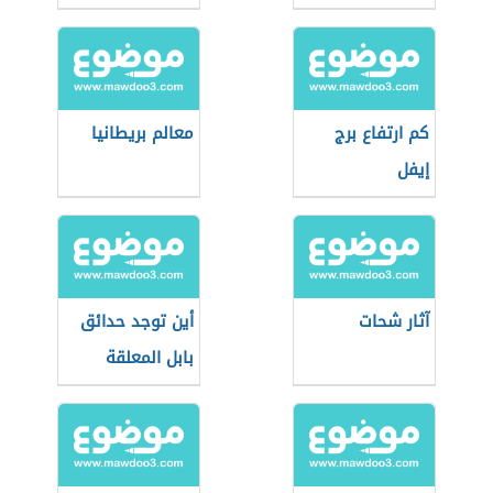
كم ارتفاع برج
معالم بريطانيا
إيفل
آثار شحات
أين توجد حدائق
بابل المعلقة