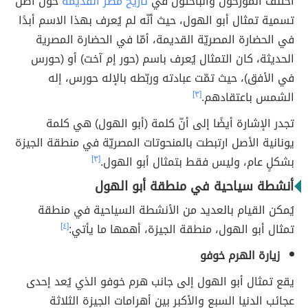
اختلف المؤرخون والباحثون في
تاريخ مصر القديمة
حول أصل
تسمية تمثال أبو الهول، حيث أنّه لم يُعرف بهذا الاسم أبدًا
في الحضارة المصريّة القديمة، أمّا في الحضارة المصرية
الحديثة، كان التمثال يُعرف باسم (حور إم آخت) أو (حورس
في الأفق)، حيث تمّت عبادته وربّطه بالإله حورس، إله
الشمس باعتقادهم.
[٣]
تجدر الإشارة أيضًا إلى أنّ كلمة (أبو الهول) هي كلمة
يونانية الأصل ارتبطت بالمنحوتات المصريّة في منطقة الجيزة
بشكلٍ عام، وليس فقط بتمثال أبو الهول.
[٣]
أنشطة سياحية في منطقة أبو الهول
يُمكن القيام بالعديد من الأنشطة السياحية في منطقة
تمثال أبو الهول، منطقة الجيزة، أهمها ما يأتي:
[٤]
زيارة الهرم خوفو
يقع تمثال أبو الهول إلى جانب هرم خوفو الذي يُعد إحدى
عجائب الدنيا السبع والأكبر بين أهرامات الجيزة الثلاثة