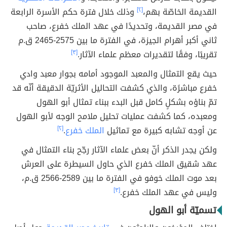
القديمة الخاصّة بهم،
[٢]
وذلك خلال فترة حكم الأسرة الرابعة
في مصر القديمة، وتحديدًا في عهد الملك خفرع، صاحب
ثاني أكبر أهرام الجيزة، في الفترة ما بين 2575-2465 ق.م
تقريبًا، وفقًا لتقديرات معظم علماء الآثار.
[٣]
حيث يقع التمثال والمعبد الموجود أمامه بجوار معبد وادي
خفرع مباشرًة، والذي كشفت التحاليل الأثريّة الدقيقة أنّه قد
تمّ بناؤه بشكلٍ كامل قبل البدء ببناء تمثال أبو الهول
ومعبده، كما كشفت عمليات تحليل ملامح الوجه لأبو الهول
عن أوجه تشابه كبيرة مع تماثيل
الملك خفرع
.
[٢]
ولكن يجدر الذكر أنّ بعض علماء الآثار رجّح بناء التمثال في
عهد شقيق الملك خفرع الذي حاول السيطرة على العرش
بعد موت الملك خوفو في الفترة ما بين
2589-2566 ق.م،
وليس في عهد الملك خفرع.
[٣]
تسميّة أبو الهول