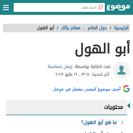
الرئيسية
/
حول العالم
،
معالم وآثار
/
أبو الهول
أبو الهول
إيمان شماسنة
تمت الكتابة بواسطة:
آخر تحديث:
١٣:٤١ ، ١٦ مايو ٢٠٢٣
أضف موضوع كمصدر مفضل في جوجل
محتويات
١
ما هو أبو الهول؟