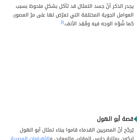
يجدر الذكر أنّ جسد التمثال قد تآكل بشكلٍ ملحوظ بسبب
العوامل الجوية المختلفة التي تعرّض لها على مرّ العصور،
كما شُوّه الوجه فيه وفُقِد الأنف.
[١]
قصة أبو الهول
يُرجَّح أنّ
المصريين القدماء قاموا ببناء تمثال أبو الهول
ليكون بمثابة حارس للمقابر، والمعابد، و
الأهرامات المصرية