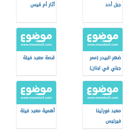
جبل أحد
آثار أم قيس
ضهر البيدر (ممر
قصة معبد فيلة
جبلي في لبنان)
معبد فورتينا
أهمية معبد فيلة
فيرليس