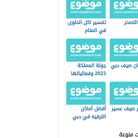
التصحر
تفسير اكل الحلوى
في المنام
ن صيف دبي
جولة المملكة
2023 وفعالياتها
 صيف عسير
أفضل أماكن
الترفيه في دبي
للشباب
ت منوعة