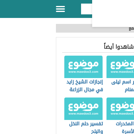
مع
 شاهدوا أيضاً
 اسم ليلى
إنجازات الشيخ زايد
منام
في مجال الزراعة
المخدرات
تفسير حلم النخل
لأسرة
والبلح