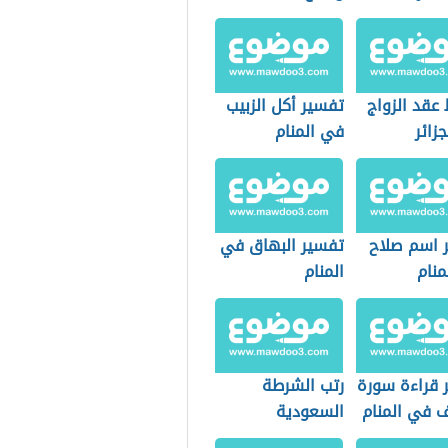
عقد الزواج
تفسير أكل الزبيب
زائر
في المنام
 اسم صلاح
تفسير البهاق في
منام
المنام
 قراءة سورة
رتب الشرطة
 في المنام
السعودية