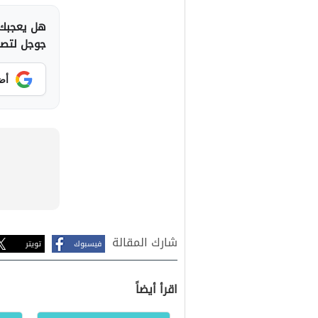
هل يعجبك 
جوجل لتصلك
أض
شارك المقالة
فيسبوك
تويتر
اقرأ أيضاً