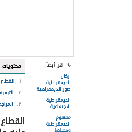
اقرأ أيضاً
محتويات
اركان
١
القطاع ا
الديمقراطية :
صور الديمقراطية
٢
الترفيه
الديمقراطية
٣
المراجع
الاجتماعية
مفهوم
القطاع 
الديمقراطية
ومعناها