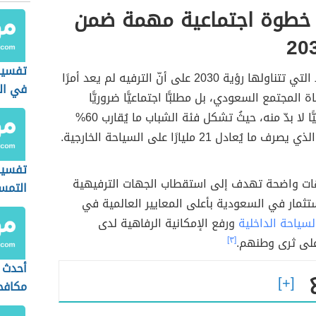
ه خطوة اجتماعية مهمة ضمن
تفسير
أكدت الخطط التي تتناولها رؤية 2030 على أنّ الترفيه لم يعد أمرًا
في ال
اة المجتمع السعودي، بل مطلبًّا اجتماعيًّا ضروريًّا
ومكونًا رئيسيًّا لا بدّ منه، حيثُ تشكل فئة الشباب ما يُقارب 60%
 يُعادل 21 مليارًا على السياحة الخارجية.
تفسير
ت واضحة تهدف إلى استقطاب الجهات الترفيهية
التمس
ستثمار في السعودية بأعلى المعايير العالمية في
للمطل
لسياحة الداخلية
ورفع الإمكانية الرفاهية لدى
لى ثرى وطنهم.
[٣]
أحدث 
مكافح
المحي