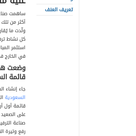
عليه مالي
تعريف العنف
ساهمت صناعة 
أكثر من تلك ا
ولّدت ما يُقا
كل نشاط ترف
استثمر المبا
في الخارج في
وضعت هيئ
قائمة الس
جاء إنشاء اله
السعودية
ال
قائمة أول أ
على الصعيد ا
صناعة الترفي
رفع وتيرة ال