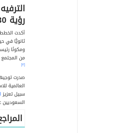
الترفي
رؤية 2030
ثانويًّا في حي
من المجتمع الذي يصرف ما
[٣]
صدرت توجيها
العالمية للا
سبيل تعزيز
ا
السعوديين ع
المراجع