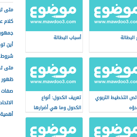
متى ت
كلام ع
جمهوري
 البطالة
أسباب البطالة
أين تو
شروط ج
متى تم
ظهور ن
صفات ا
ص التخطيط التربوي
تعريف الكحول: أنواع
الاتحاد
دؤه
الكحول وما هي أضرارها
أهمية 