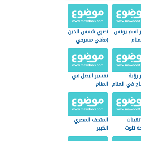
 اسم يونس
نصري شمس الدين
منام
(مغني مسرحي
لبناني)
 رؤية
تفسير البصل في
اح في المنام
المنام
قة
تقينات
المتحف المصري
ة تلوث
الكبير
طات