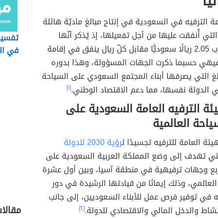
ًّا
الترفيه في السعودية في إنتاج مبالغ ماديّة هائلة
لتي أُنفقت عليها من أجل تفعيلها، إذ يُذكر أنّها
تفسير
رب
2.05 ريالًا سعوديًّا مقابل كلّ ريال ينفق في إقامة
في ال
يهي حسبما ذكرت الجهات المسؤولة، وهذا بدوره
لغ التي يصرفها أبناء المجتمع السعودي على السياحة
 الدولة نفسها، مما دعم الاقتصاد الوطني.
[١]
ة الترفيه العامة السعودية على
ياحة العالمية
يئة العامة للترفيه تجسيدًا ل
رؤية 2030 للدولة
تي تهدف إلى وضع المملكة العربية السعودية على
ربع وجهات ترفيهية في منطقة آسيا، وبين أول عشرة
لعالمي، وذلك إيمانًا من قيادتها الرشيدة في دور
ه في توفير فرص عمل للأبناء السعوديين، إلى جانب
مقالا
نشاط والدخل المالي والاقتصادي للدولة.
[٢]