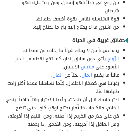
من يقع في خطأ فهو إنسان، ومن يصرّ عليه فهو
شيطان.
قوة السّلسلة تقاس بقوة أضعف حلقاتها.
من اشترى ما لا يحتاج إليه باع ما يحتاج إليه.
حقائق غريبة في الحياة
ينام عميقاً من لا يملك شيئاً ما يخاف من فقدانه.
الزّواج
يأتي دون سابق إنذار، كما تقع نقطة من الحبر
الأسود على
ملابس
الإنسان.
غالباً ما يضيع
المال
، بحثاً عن
المال
.
رغباتنا هي كصغار الأطفال، كلّما تساهلنا معها أكثر زادت
طلباتها منّا.
اختر كلامك قبل أن تتحدّث، وأعط للاختيار وقتاً كافياً لينضج
الكلام، فالكلمات كالثّمار تحتاج لوقتٍ كافٍ حتى تنضج.
كن على حذر من الكريم إذا أهنته، ومن اللئيم إذا أكرمته،
ومن العاقل إذا أحرجته، ومن الأحمق إذا رحمته.