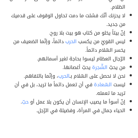
الظلام.
لا يحزنك أنّك فشلت ما دمت تحاول الوقوف على قدميك
من جديد.
إنّ بيتاً يخلو من كتاب هو بيت بلا روح.
ليس القويّ من يكسب
الحرب
دائماً، وإنّما الضعيف من
يخسر السّلام دائماً.
الرّجال العظام ليسوا بحاجة لغير أسمائهم.
من يحبّ
الشّجرة
يحبّ أغصانها.
نحن لا نحصل على السّلام بـ
الحرب
، وإنّما بالتفاهم.
ليست
السّعادة
في أن تعمل دائماً ما تريد، بل في أن
تريد ما تعمله.
إنّ أسوأ ما يصيب الإنسان أن يكون بلا عمل أو
حبّ
.
الحياء جمال في المرأة، وفضيلة في الرّجل.