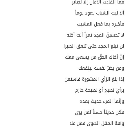
فما انقادت الآمال إلا لصابر
ألا ليت الشباب يعود يوماً
فأخبره بما فعل المشيب
لا تحسبنّ المجد تمراً أنت آكله
لن تبلغ المجد حتى تلعق الصبرا
إنّ أخاك الحقّ من يسعى معك
ومن يضرّ نفسه لينفعك
إذا بلغ الرّأي المشورة فاستعن
برأي نصيح أو نصيحة حازم
وإنّما المرء حديث بعده
فكن حديثاً حسناً لمن يرى
وآفة العقل الهوى فمن علا