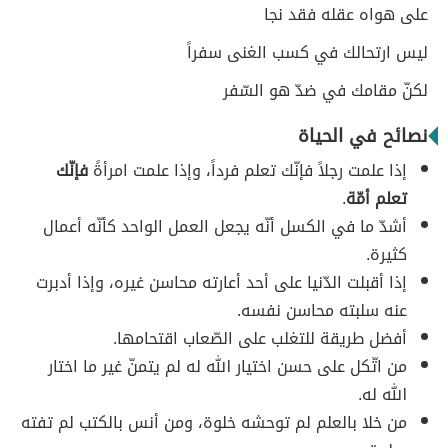
على هواه عقله فقد نجا
ليس ارتحالك في كسب الغنى سفراً
لكنّ مقامك في ضدّ هو السّفر
نصائح في الحياة
إذا علمت رجلاً فإنّك تعلم فرداً، وإذا علمت امرأةً
فإنّك
تعلم أمّة
.
أشدّ ما في الكسل أنّه يجعل العمل الواحد كأنّه أعمال
كثيرة.
إذا أقبلت الدّنيا على أحد أعارته محاسن غيره، وإذا أدبرت
عنه سلبته محاسن نفسه.
أفضل طريقة للتغلب على الصّعاب اقتحامها.
من اتّكل على حسن اختيار الله له لم يتمنّ غير ما اختار
الله له.
من خلا بالعلم لم توحشه خلوة، ومن أنس بالكتب لم تفته