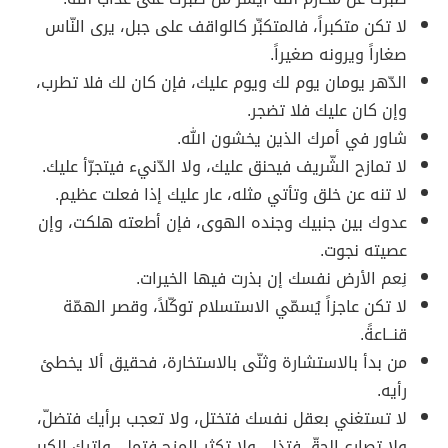
لا تكن متكبراً، فالمتكبِّر كالواقف على جبل، يرى النّاس
صغاراً ويرونه صغيراً.
الدّهر يومان يوم لك ويوم عليك، فإن كان لك فلا تطرب،
وإن كان عليك فلا تضجر.
شاور في أمرك الذين يخشون الله.
لا تمازح الشّريف فيحنق عليك، ولا الدّنيء فيتجرّأ عليك.
لا تنه عن خلق وتأتي مثله، عار عليك إذا فعلت عظيم.
عدوك بين جنبيك وجنده الهوى، فإن أطعته هلكت، وإن
عصيته نجوت.
نِعم الأرض نفسك إن بذرت فيها الخيرات.
لا تكن عاجزاً يُسمّي الاستسلام توكّلاً، وقصر الهمّة
قنــاعةً.
من بدأ بالاستشارة وثنّى بالاستخارة، فحقيق ألا يخطئ
رأيه.
لا تستغني بعقل نفسك فتختل، ولا تعجب برأيك فتضلّ،
ولا تصارع الحقّ فتذل، ولا تكثر المزح فتمل، واترك الكِبر