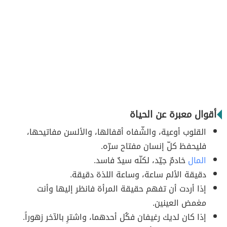
أقوال معبرة عن الحياة
القلوب أوعية، والشّفاه أقفالها، والألسن مفاتيحها،
فليحفظ كلّ إنسان مفتاح سرّه.
المال
خادمٌ جيّد، لكنّه سيدٌ فاسد.
دقيقة الألم ساعة، وساعة اللذة دقيقة.
إذا أردت أن تفهم حقيقة المرأة فانظر إليها وأنت
مغمض العينين.
إذا كان لديك رغيفان فكُل أحدهما، واشترِ بالآخر زهوراً.