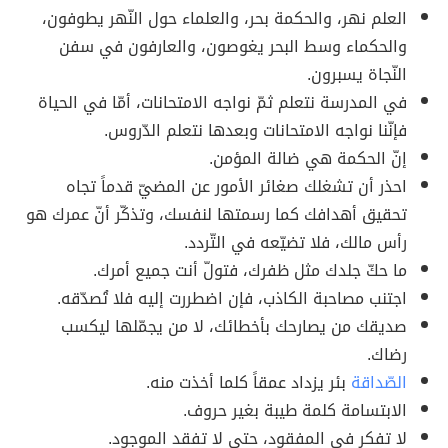
العلم نهر، والحكمة بحر، والعلماء حول النّهر يطوفون،
والحكماء وسط البحر يغوصون، والعارفون في سفن
النّجاة يسبرون.
في المدرسة نتعلم ثمّ نواجه الامتحانات، أمّا في الحياة
فإنّنا نواجه الامتحانات وبعدها نتعلم الدّروس.
إنّ الحكمة هي ضالة المؤمن.
احذر أن تشغلك صغائر الأمور عن المضيّ قدماً تجاه
تحقيق أهدافك كما رسمتها لنفسك، وتذكّر أنّ عمرك هو
رأس مالك، فلا تضيّعه في التّردد.
ما حكّ جلدك مثل ظفرك، فتولّ أنت جميع أمرك.
اجتنب مصاحبة الكاذب، فإن اضطررت إليه فلا تُصدّقه.
صديقك من يصارحك بأخطائك، لا من يجمّلها ليكسب
رضاك.
الصّداقة
بئر يزداد عمقاً كلما أخذت منه.
الابتسامة كلمة طيبة بغير حروف.
لا تفكر في المفقود، حتى لا تفقد الموجود.