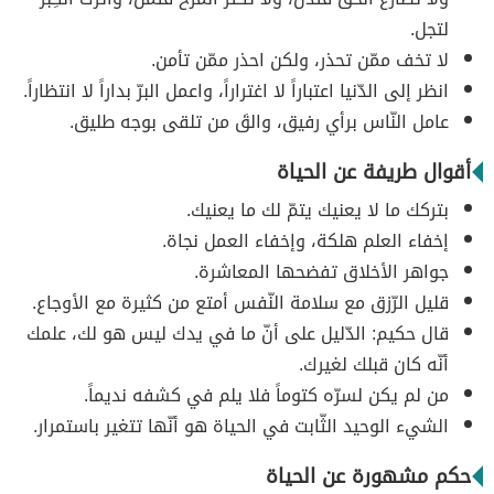
لتجل.
لا تخف ممّن تحذر، ولكن احذر ممّن تأمن.
انظر إلى الدّنيا اعتباراً لا اغتراراً، واعمل البرّ بداراً لا انتظاراً.
عامل النّاس برأي رفيق، والقَ من تلقى بوجه طليق.
أقوال طريفة عن الحياة
بتركك ما لا يعنيك يتمّ لك ما يعنيك.
إخفاء العلم هلكة، وإخفاء العمل نجاة.
جواهر الأخلاق تفضحها المعاشرة.
قليل الرّزق مع سلامة النّفس أمتع من كثيرة مع الأوجاع.
قال حكيم: الدّليل على أنّ ما في يدك ليس هو لك، علمك
أنّه كان قبلك لغيرك.
من لم يكن لسرّه كتوماً فلا يلم في كشفه نديماً.
الشيء الوحيد الثّابت في الحياة هو أنّها تتغير باستمرار.
حكم مشهورة عن الحياة