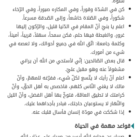
سلوة.
كن في الشدّة وقوراً، وفي المكاره صبوراً، وفي الرّخاء
شكوراً، وفي الصّلاة خاشعاً، وإلى الصّدقة مسرعاً.
اعلم يا بنيّ أنّ المقام في الدّنيا قليل، والرّكون إليها
غرور، والغبطة فيها حلم، فكن سمحاً، سهلاً، قريباً، أميناً،
وكلمة جامعة: اتّقِ الله في جميع أحوالك، ولا تعصه في
شيء من أمورك.
قال بعض الصّالحين: إنّي لأستحي من الله أن يراني
مشغولاً عنه وهو مقبل عليّ.
اعلم أنّ رأيك لا يتّسع لكلّ شيء، ففرّغه للمهمّ، وأنّ
مالك لا يغني النّاس كلهم، فاخصص به أهل الحقّ، وأنّ
كرامتك لا تطيق العامّة، فتوخّ بها أهل الفضل، وأنّ الليل
والنّهار لا يستوعبان حاجتك، فبادر بأجداهما عليك.
إذا شككت في مودّة إنسان فأسال قلبك عنه.
قواعد مهمة في الحياة
صبرك عن محارم الله أيسر من صبرك على عذاب الله.