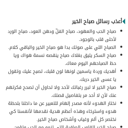
أعذب رسائل صباح الخير
صباح الحب والعهود، صباح الفلّ ودهن العود، صباح الورد
لأحلى قلب بالوجود.
الصباح اللي على صوتك بدا هو صباح الخير والباقي كلام.
صباح السكر يليق بغلاك صباح ينقصه نسمة هواك ويا
حظ الصباحهم اليوم معاك.
أهديك وردة ياسمين لونها لون قلبك، تصبح عليك وتقول
يا عسى الخير دربك.
صباح الخير لا تبرر رغباتك لأحد ولا تحاول أن تصحح فكرتهم
عنك لأن لا أحد مر بتفاصيل قصتك.
نختار الهدوء لأنه مصدر إلهام للتعبير عن ما داخلنا بلحظة
هدوء واسترخاء وهذه أعظم هدية نقدمها لأنفسنا كي
نختصر كل ألم وغياب وأشخاص صباح الخير.
صباح الخير للقلوب الصافية التي تنمو مع الحب وتؤمن