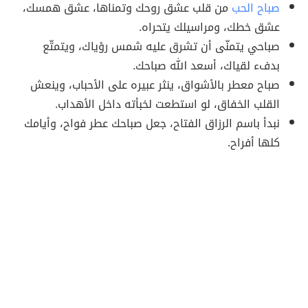
صباح الحب
من قلب عشق روحك وتمناها، عشق همسك،
عشق خطك، ومراسيلك يتحراه.
صباحي يتمنّى أن تشرق عليه شمس رؤياك، ويتمتّع
بدفء لقياك، أسعد الله صباحك.
صباح معطر بالأشواق، ينثر عبيره على الأحباب، وينعش
القلب الخفاق، لو استطعت لخبأته داخل الأهداب.
نبدأ باسم الرزاق الفتاح، جعل صباحك عطر فواح، وأيامك
كلها أفراح.