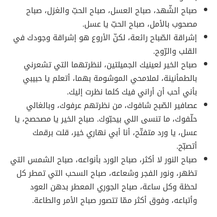
صباح الشّهد، صباح العسل، صباح الحبّ والغزل، صباح
مصحوب بالأمل، صباح الحبّ يا عسل.
إشراقة الصّباح رائعة، لكنّ الأروع هو إشراقة وجودك في
القلب والرّوح.
صباح الخير لعينيك الجميلتين، لنظرتهما التي تشعرني
بالطمأنينة، لملامحي الموشومة بهما، أتعلم يا حبيبي
بأني أحب أن أراني فيك كلما نظرت إليك.
عصافير الصّبح شافوك، من نظرتهم عرفوك، وبالغالي
حلّفوك، ما تنسى اللي بيحبّوك. صباح الخير يا مصحصح، يا
عسل، يا ورد متفتّح، أنا أبي نهاري خير، قلت برقمك
أتصبّح.
صباح النور لا أكثر، صباح الورد بأنواعه، صباح الشمس التي
تظهر، ونور الفجر وشعاعه، صباح السحب التي تمطر كل
لحظة وكل ساعة، صباح الجوري المعطر بدهن العود
وأتباعه، وفوق أكثر ممّا تتصور صباح الأمر والطاعة.