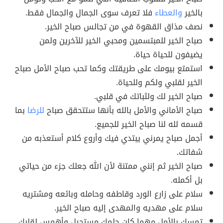
بالخير
والعطاء
فلا تعرف سوى الجمال والجمال فقط.
نصف مذاق القهوة في من تجالس صباح الخير.
صباح الخير للمبتسمين ومحبي الخير للآخرين ولمن
يضيفون للحياة حياة.
استمتع بيومك على طريقتك وكما تحب صباح الأمل صباح
الخير لقلبي ولكم وللحياة.
صباح الخير لك ولثباتك في قلبي.
صباح الأماني والأمل بالله بأنها ستتحقق صباح
للرضا
بما
قسمه لله لنا صباح الخير للجميع.
أجمل صباح يمرني يبتدي فيك وأروع كلام أستعذبه من
شفاتك.
صباح الخير ثم إنني ممتنة لأن الله جعلك جزء من حياتي
بل أكمله.
سلام على زارع الورد وقاطفه وحامله وبائعه ومشتريه
سلام على مهديه والمهدى إليه صباح الخير.
تمسك باﻷمل مهما کان حلمك مستحيل وأهمس لقلبك