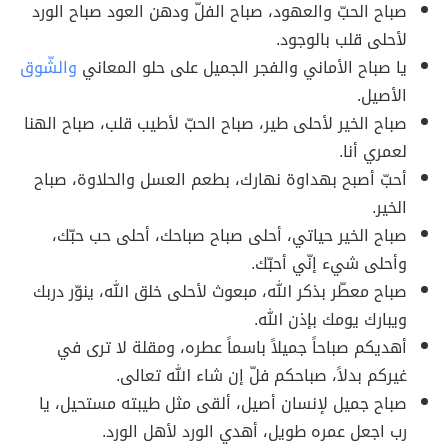
صباح الحبّ والعهود، صباح الفلّ ودهن العود صباح الورد
لأحلى قلب بالوجود.
يا صباح الأماني والفجر الجميل على حلو المعاني
والشّوق
الأصيل.
صباح الخير لأحلى طير، صباح الحبّ لأطيب قلب، صباح الهنا
لعمري أنا.
أحبّ أصبح بهداوة نهارك، بطعم العسل والحلاوة، صباح
الخير.
صباح الخير حياتي، أحلى صباح صباحك، أحلى حب حبّك،
وأحلى شيء إنّي أحبّك.
صباح معطّر بذكر الله، مبعوث لأحلى خلق الله، ينوّر دربك
ويبارك يومك بإذن الله.
أهديكم صباحاً جميلاً باسماً عطره، ومقلة لا ترى في
غيركم بدلاً، صباحكم فلّ إن شاء الله تعالى.
صباح جميل لإنسان أصيل، ألقى مثل طيبته مستحيل، يا
رب اجعل عمره طويل، أهدي الورد لأهل الورد.