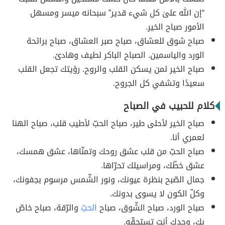
“إن الله علىٰ کل شيء قدير” سبحانه ميسر ومسهل
الأمور صباح الخير.
صباح شوق للعشاق، صباح صبر العشاق، صباح برائحة
الورد والياسمين. الصباح الباكر لطيف وهادئ.
صباح الخير لمن يسكن القلب والروح. رؤيتك تجعل القلب
سعيدًا وتشفي كل الجروح.
كلام للحبيب في الصباح
صباح الخير لأحلى طير، صباح الحبّ لأطيب قلب، صباح الهنا
لعمري أنا.
صباح الحبّ من قلب عشق روحك وتمنّاها، عشق همسك،
عشق خطّك، ومراسيلك تحرّاها.
جمال الصّبح بنظرة عيونك، ونور الشّمس مرسوم بجفونك،
وكلّ الكون لا يسوى بدونك.
صباح الورد، صباح الشّوق، صباح
الحبّ
والرّقة، صباح خاصّ
بك، وحدك أنت تستحقّه.