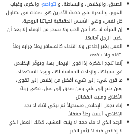
الصدق، والإخلاص، والبساطة، و
التواضع
، والكرم، وغياب
الغرور، والقدرة على خدمة الآخرين هي صفات في متناول
كل نفس، وهي الأسس الحقيقية لحياتنا الروحية.
إن المرأة لا تهزأ من الحب ولا تسخر من الوفاء إلا بعد أن
يخيب الرجل آمالها.
العمل بغير إخلاص ولا اقتداء كالمسافر يملأ جرابه رملاً
يثقله ولا ينفعه.
إّنما تنجح الفكرة إذا قوى الإيمان بها، وتوفّر الإخلاص
في سبيلها، وازدادت الحماسة لها، ووجد الاستعداد.
ما قرن شيء إلى شيء أفضل من إخلاص إلى تقوى،
ومن حلم إلى علم، ومن صدق إلى عمل، فهي زينة
الأخلاق ومنبت الفضائل.
إنك تجعل الإخلاص مستحيلاً ثم تبكي لأنك لا تجد
الإخلاص، ألستَ رجلاً مغفلاً.
الرعد الذي لا ماء معه لا ينبت العشب، كذلك العمل الذي
لا إخلاص فيه لا يُثمر الخير.