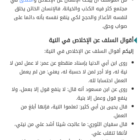
مجتمع كثر فيه الكذب والخيانة. فالإنسان الخائن يخلق
لنفسه الأعذار والحجج لكي ينقع نفسه بأنه دائما على
صواب وحق.
أقوال السلف عن الإخلاص في النية
إليكم
أقوال السلف عن الإخلاص في النية
:
روى ابن أبي الدنيا بإسناد منقطع عن عمر: لا عمل لمن لا
نية له، ولا أجر لمن لا حسبة له، يعني: من لم يعمل
العمل احتسابا لله.
روى عن ابن مسعود أنه قال: لا ينفع قول إلا بعمل، ولا
ينفع قول وعمل إلا بنية.
قال يحيى بن أبي كثير: تعلموا النية، فإنها أبلغ من
العمل.
قال سفيان الثوري: ما عالجت شيئا أشد علي من نيتي،
لأنها تنقلب علي.