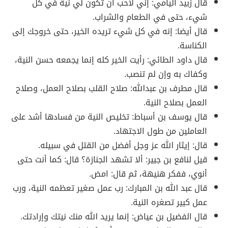
قال زبيد اليامي: إني لأحب أن تكون لي نية في كل
شيء، حتى في الطعام والشراب.
قال أيضا: إنه في كل شيء تريده الخير، حتى خروجك إلى
الكناسة.
قال داود الطائي: رأيت الخير كله إنما يجمعه حسن النية،
وكفاك به وإن لم تنصب.
قال مطرف بن عبدالله: صلاح القلب بصلاح العمل، وصلاح
العمل بصلاح النية.
قال يوسف بن أسباط: تخليص النية من فسادها أشد على
العاملين من طول الاجتهاد.
قال: إيثار الله عز وجل أفضل من القتل في سبيله.
قيل لنافع بن جبير: ألا تشهد الجنازة؟ قال: كما أنت حتى
أنوي، ففكر هنيهة، ثم قال: امض.
قال عبد الله بن المبارك: رب عمل صغير تعظمه النية، ورب
عمل كبير تصغره النية.
قال الفضيل بن عياض: إنما يريد الله منك نيتك وإرادتك.