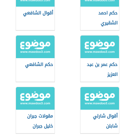
حكم احمد
أقوال الشافعي
الشقيري
حكم عمر بن عبد
حكم الشافعي
العزيز
أقوال شارلي
مقولات جبران
شابلن
خليل جبران