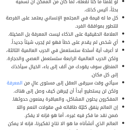
لو عَلمنا ما كنا نفعله، لما كان من الممكن أن نسميه
بحثاً، أليس كذلك.
كل ما له قيمة في المجتمع الإنساني يعتمد على الفرصة
للتطور بموافقة الفرد.
العلامة الحقيقية على الذكاء ليست المعرفة بل المخيلة.
أي شخص لم يقدم على خطأ فهو لم يُجرب شيئاً جديداً.
لا أعرف أية أسلحة ستستعمل في الحرب العالمية الثالثة،
ولكن الحرب العالمية الرابعة ستستعمل العصي والحجارة.
المنطق سوف يقودك من ألف إلى باء، الخيال سيأخذك
إلى كل مكان.
سيأتي وقت سيرقى العقل إلى مستوى عالٍ من
المعرفة
ولكن لن يستطيع أبداً أن يُبرهن كيف وصل إلى هناك.
المفكرون يحلون المشاكل، والعباقرة يمنعون حدوثها.
إن العالم ينفق كليّة طاقاته في مقولات النعم واللا
ضمن نقد ما فكر فيه غيره، أما هو فإنه لا يفكر.
العالم الذي أنشأناه ما هو الا نتاج تفكيرنا، فإنه لا يمكن