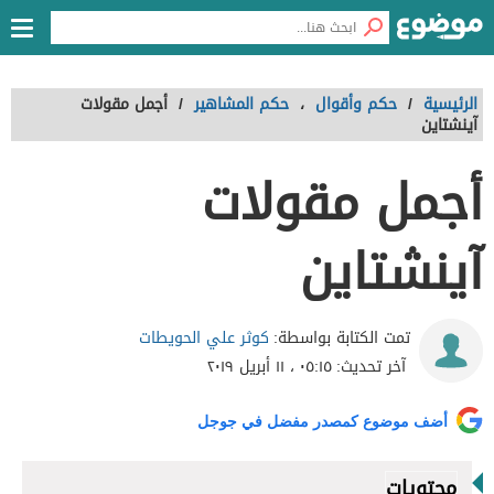
الرئيسية
/
حكم وأقوال
،
حكم المشاهير
/
أجمل مقولات
آينشتاين
أجمل مقولات
آينشتاين
كوثر علي الحويطات
تمت الكتابة بواسطة:
آخر تحديث:
٠٥:١٥ ، ١١ أبريل ٢٠١٩
أضف موضوع كمصدر مفضل في جوجل
محتويات