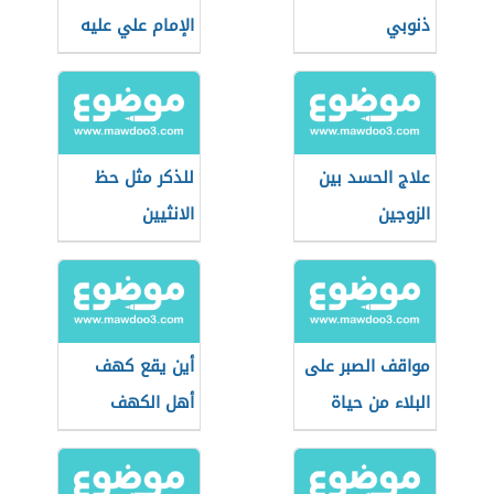
ذنوبي
الإمام علي عليه
السلام
علاج الحسد بين
للذكر مثل حظ
الزوجين
الانثيين
مواقف الصبر على
أين يقع كهف
البلاء من حياة
أهل الكهف
الرسول