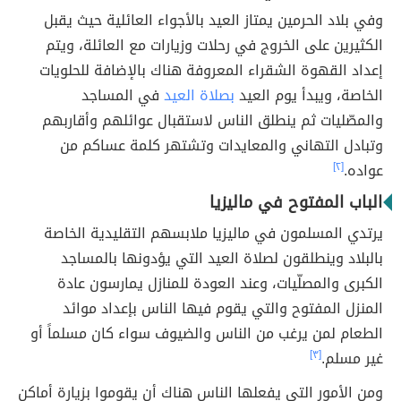
وفي بلاد الحرمين يمتاز العيد بالأجواء العائلية حيث يقبل
الكثيرين على الخروج في رحلات وزيارات مع العائلة، ويتم
إعداد القهوة الشقراء المعروفة هناك بالإضافة للحلويات
الخاصة، ويبدأ يوم العيد
بصلاة العيد
في المساجد
والمصّليات ثم ينطلق الناس لاستقبال عوائلهم وأقاربهم
وتبادل التهاني والمعايدات وتشتهر كلمة عساكم من
عواده.
[٢]
الباب المفتوح في ماليزيا
يرتدي المسلمون في ماليزيا ملابسهم التقليدية الخاصة
بالبلاد وينطلقون لصلاة العيد التي يؤدونها بالمساجد
الكبرى والمصلّيات، وعند العودة للمنازل يمارسون عادة
المنزل المفتوح والتي يقوم فيها الناس بإعداد موائد
الطعام لمن يرغب من الناس والضيوف سواء كان مسلماً أو
غير مسلم.
[٣]
ومن الأمور التي يفعلها الناس هناك أن يقوموا بزيارة أماكن