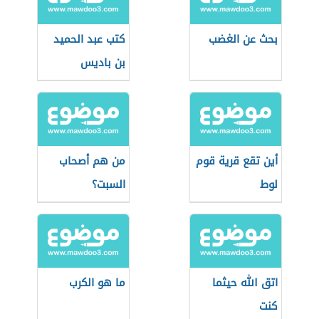
بحث عن الغضب
كتب عبد الحميد
بن باديس
أين تقع قرية قوم
من هم أصحاب
لوط
السبت؟
اتق الله حيثما
ما هو الكرب
كنت