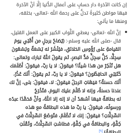
إن كانت الآخرة دار حسابٍ على أعمال الدُّنيا إلَّا أنَّ الآخرة
فيها مواطن كثيرةً تدلُّ على رحمة الله -تعالى- بخلقه،
ومنها ما يأتي:
إنَّ الله -تعالى- يعطي الثَّواب الكبير على العمل القليل،
قال -صلى الله عليه وسلم-:
(يُصَاحُ برجلٍ من أُمَّتِي يومَ
القيامةِ على رُؤُوسِ الخلائقِ، فيُنْشَرُ له تِسْعَةٌ وتِسْعُونَ
سِجِلًّا، كلُّ سِجِلٍّ مَدُّ البصرِ، ثم يقولُ اللهُ تبارك وتعالى:
هل تُنْكِرُ من هذا شيئًا؟ فيقولُ: لا يا ربِّ، فيقولُ: أَظَلَمَك
كَتَبَتِي الحافِظُونَ؟ فيقولُ: لا يا ربِّ، ثم يقولُ: أَلَكَ عُذْرٌ،
أَلَكَ حسنةٌ؟ فيَهَابُ الرجلُ فيقولُ: لا، فيقولُ: بلى، إنَّ لك
عندنا حسنةً، وإنه لا ظُلْمَ عليكَ اليومَ، فتُخْرَجُ
له بطاقةٌ فيها أشهدُ أن لا إله إلا اللهُ، وأنَّ مُحَمَّدًا عبدُه
ورسولُه، فيقولُ: يا ربِّ ما هذه البطاقةُ مع هذه
السِّجِلَّاتِ؟ فيقولُ: إنك لا تُظْلَمُ، فتُوضَعُ السِّجِلَّاتُ في
كِفَّةٍ، والبطاقةُ في كِفَّةٍ، فطاشتِ السِّجِلَّاتُ، وثَقُلَتِ
البطاقةُ).
[٩]