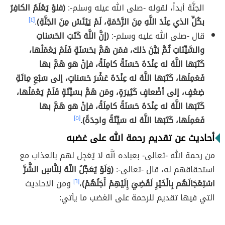
الجنَّة أبداً، لقوله -صلى الله عيله وسلم-:
(فلوْ يَعْلَمُ الكافِرُ
بكُلِّ الذي عِنْدَ اللَّهِ مِنَ الرَّحْمَةِ، لَمْ يَيْئَسْ مِنَ الجَنَّةِ)
.
[٤]
قال -صلى الله عليه وسلم-:
(إنَّ اللَّهَ كَتَبَ الحَسَناتِ
والسَّيِّئاتِ ثُمَّ بَيَّنَ ذلكَ، فمَن هَمَّ بحَسَنَةٍ فَلَمْ يَعْمَلْها،
كَتَبَها اللَّهُ له عِنْدَهُ حَسَنَةً كامِلَةً، فإنْ هو هَمَّ بها
فَعَمِلَها، كَتَبَها اللَّهُ له عِنْدَهُ عَشْرَ حَسَناتٍ، إلى سَبْعِ مِائَةِ
ضِعْفٍ، إلى أضْعافٍ كَثِيرَةٍ، ومَن هَمَّ بسَيِّئَةٍ فَلَمْ يَعْمَلْها،
كَتَبَها اللَّهُ له عِنْدَهُ حَسَنَةً كامِلَةً، فإنْ هو هَمَّ بها
فَعَمِلَها، كَتَبَها اللَّهُ له سَيِّئَةً واحِدَةً).
[٥]
أحاديث عن تقديم رحمة الله على غضبه
من رحمة الله -تعالى- بعباده أنَّه لا يُعَجِل لهم بالعذاب مع
استحقاقهم له، قال -تعالى-:
(وَلَوْ يُعَجِّلُ اللّهُ لِلنَّاسِ الشَّرَّ
اسْتِعْجَالَهُم بِالْخَيْرِ لَقُضِيَ إِلَيْهِمْ أَجَلُهُمْ)
،
[٦]
ومن الاحاديث
التي فيها تقديم للرحمة على الغضب ما يأتي: