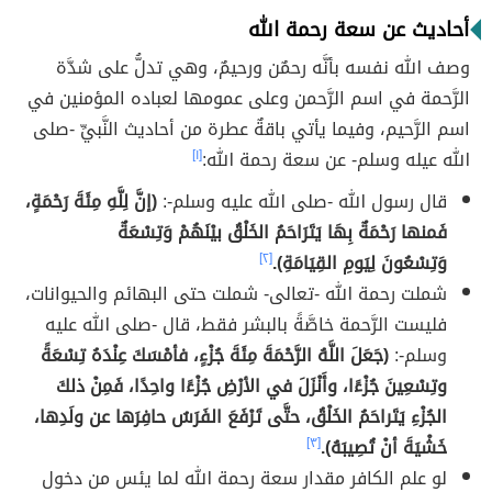
أحاديث عن سعة رحمة الله
وصف الله نفسه بأنَّه رحمٌن ورحيمٌ، وهي تدلُّ على شدَّة
الرَّحمة في اسم الرَّحمن وعلى عمومها لعباده المؤمنين في
اسم الرَّحيم، وفيما يأتي باقةٌ عطرة من أحاديث النَّبيِّ -صلى
الله عيله وسلم- عن سعة رحمة الله:
[١]
قال رسول الله -صلى الله عليه وسلم-:
(إنَّ لِلَّهِ مِئَةَ رَحْمَةٍ،
فَمنها رَحْمَةٌ بِهَا يَتَرَاحَمُ الخَلْقُ بيْنَهُمْ وَتِسْعَةٌ
وَتِسْعُونَ لِيَومِ القِيَامَةِ).
[٢]
شملت رحمة الله -تعالى- شملت حتى البهائم والحيوانات،
فليست الرَّحمة خاصَّةً بالبشر فقط، قال -صلى الله عليه
وسلم-:
(جَعَلَ اللَّهُ الرَّحْمَةَ مِئَةَ جُزْءٍ، فأمْسَكَ عِنْدَهُ تِسْعَةً
وتِسْعِينَ جُزْءًا، وأَنْزَلَ في الأرْضِ جُزْءًا واحِدًا، فَمِنْ ذلكَ
الجُزْءِ يَتَراحَمُ الخَلْقُ، حتَّى تَرْفَعَ الفَرَسُ حافِرَها عن ولَدِها،
خَشْيَةَ أنْ تُصِيبَهُ).
[٣]
لو علم الكافر مقدار سعة رحمة الله لما يئس من دخول