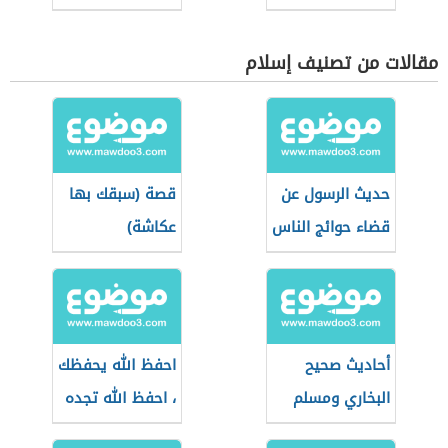
مقالات من تصنيف إسلام
حديث الرسول عن
قصة (سبقك بها
قضاء حوائج الناس
عكاشة)
أحاديث صحيح
احفظ الله يحفظك
البخاري ومسلم
، احفظ الله تجده
تجاهك