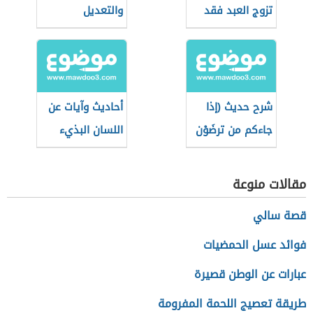
تزوج العبد فقد
والتعديل
استكمل نصف
الدين)
شرح حديث (إذا
أحاديث وآيات عن
جاءكم من ترضَوْن
اللسان البذيء
دينه)
مقالات منوعة
قصة سالي
فوائد عسل الحمضيات
عبارات عن الوطن قصيرة
طريقة تعصيج اللحمة المفرومة