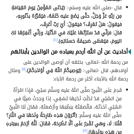
قال -صلى الله عليه وسلم-:
(يُدْنَى المُؤْمِنُ يَومَ القِيَامَةِ
مِن رَبِّهِ عَزَّ وَجَلَّ، حتَّى يَضَعَ عليه كَنَفَهُ، فيُقَرِّرُهُ بذُنُوبِهِ،
فيَقولُ: هلْ تَعْرِفُ؟ فيَقولُ: أَيْ رَبِّ أَعْرِفُ،
قالَ: فإنِّي قدْ سَتَرْتُهَا عَلَيْكَ في الدُّنْيَا، وإنِّي أَغْفِرُهَا لكَ
اليَومَ، فيُعْطَى صَحِيفَةَ حَسَنَاتِهِ).
[١٠]
أحاديث عن أن الله أرحم بعباده من الوالدين بأبنائهم
من رحمة الله -تعالى- بخلقه أن أوصى الوالدين على
أولادهم، قال -تعالى-:
(يُوصِيكُمُ اللّهُ فِي أَوْلاَدِكُمْ)
،
[١١]
ومثال
رحمة الله بالأبناء أكثر من رحمة الآباء:
قَدِمَ علَى النَّبيِّ صلَّى اللهُ عليه وسلَّم سَبْيٌ، فَإِذَا امْرَأَةٌ
مِنَ السَّبْيِ قدْ تَحْلُبُ ثَدْيَهَا تَسْقِي، إذَا وجَدَتْ صَبِيًّا في
السَّبْيِ أخَذَتْهُ، فألْصَقَتْهُ ببَطْنِهَا وأَرْضَعَتْهُ، فَقَالَ لَنَا النَّبيُّ
صلَّى اللهُ عليه وسلَّم:
(أتُرَوْنَ هذِه طَارِحَةً ولَدَهَا في النَّارِ؟
قُلْنَا: لَا، وهي تَقْدِرُ علَى ألَّا تَطْرَحَهُ، فَقَالَ: لَلَّهُ أرْحَمُ بعِبَادِهِ
مِن هذِه بوَلَدِهَا).
[١٢]