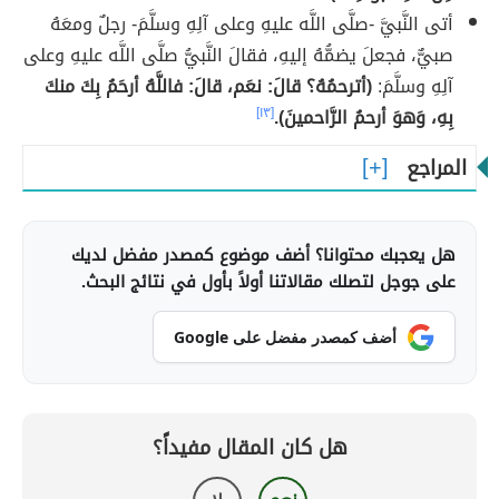
أتى النَّبيَّ -صلَّى اللَّه عليهِ وعلى آلِهِ وسلَّمَ- رجلٌ ومعَهُ
صبيٌّ، فجعلَ يضمُّهُ إليهِ، فقالَ النَّبيُّ صلَّى اللَّه عليهِ وعلى
آلِهِ وسلَّمَ:
(أترحمُهُ؟ قالَ: نعَم، قالَ: فاللَّهُ أرحَمُ بِكَ منكَ
بِهِ، وَهوَ أرحمُ الرَّاحمينَ).
[١٣]
المراجع
هل يعجبك محتوانا؟ أضف موضوع كمصدر مفضل لديك
على جوجل لتصلك مقالاتنا أولاً بأول في نتائج البحث.
أضف كمصدر مفضل على Google
هل كان المقال مفيداً؟