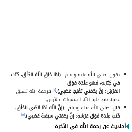
يقول -صلى الله عليه وسلم-:
(لَمَّا خَلَقَ اللَّهُ الخَلْقَ، كَتَبَ
في كِتَابِهِ، فَهو عِنْدَهُ فَوْقَ
العَرْشِ: إنَّ رَحْمَتي تَغْلِبُ غَضَبِي)
،
[٧]
فرحمة الله تسبق
غضبه منذ خلق الله السموات والأرض.
قال -صلى الله عيله وسلم-:
(إنَّ اللَّهَ لَمَّا قَضَى الخَلْقَ،
كَتَبَ عِنْدَهُ فَوْقَ عَرْشِهِ: إنَّ رَحْمَتي سَبَقَتْ غَضَبِي).
[٨]
أحاديث عن رحمة الله في الآخرة