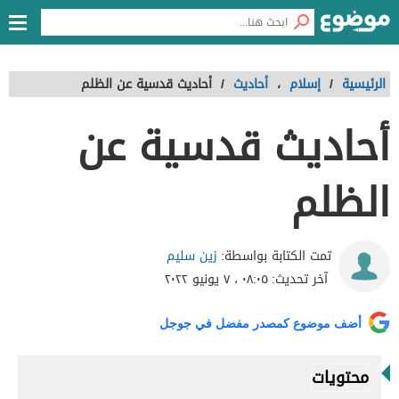
الرئيسية
/
إسلام
،
أحاديث
/
أحاديث قدسية عن الظلم
أحاديث قدسية عن
الظلم
زين سليم
تمت الكتابة بواسطة:
آخر تحديث:
٠٨:٠٥ ، ٧ يونيو ٢٠٢٢
أضف موضوع كمصدر مفضل في جوجل
محتويات