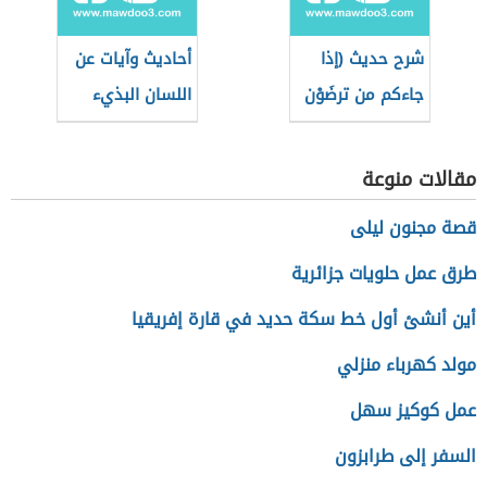
شرح حديث (إذا
أحاديث وآيات عن
جاءكم من ترضَوْن
اللسان البذيء
دينه)
مقالات منوعة
قصة مجنون ليلى
طرق عمل حلويات جزائرية
أين أنشئ أول خط سكة حديد في قارة إفريقيا
مولد كهرباء منزلي
عمل كوكيز سهل
السفر إلى طرابزون