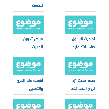
ليصمت
احاديث للرسول
مراحل تدوين
صلى الله عليه
الحديث
وسلم
صحة حديث (إذا
أهمية علم الجرح
تزوج العبد فقد
والتعديل
استكمل نصف
الدين)