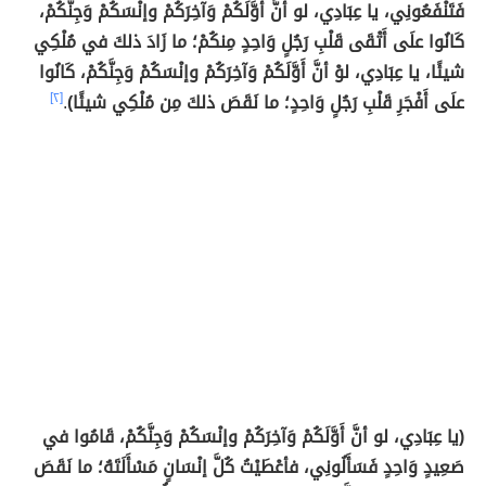
فَتَنْفَعُونِي، يا عِبَادِي، لو أنَّ أَوَّلَكُمْ وَآخِرَكُمْ وإنْسَكُمْ وَجِنَّكُمْ،
كَانُوا علَى أَتْقَى قَلْبِ رَجُلٍ وَاحِدٍ مِنكُمْ؛ ما زَادَ ذلكَ في مُلْكِي
شيئًا، يا عِبَادِي، لوْ أنَّ أَوَّلَكُمْ وَآخِرَكُمْ وإنْسَكُمْ وَجِنَّكُمْ، كَانُوا
علَى أَفْجَرِ قَلْبِ رَجُلٍ وَاحِدٍ؛ ما نَقَصَ ذلكَ مِن مُلْكِي شيئًا)
.
[٢]
(يا عِبَادِي، لو أنَّ أَوَّلَكُمْ وَآخِرَكُمْ وإنْسَكُمْ وَجِنَّكُمْ، قَامُوا في
صَعِيدٍ وَاحِدٍ فَسَأَلُونِي، فأعْطَيْتُ كُلَّ إنْسَانٍ مَسْأَلَتَهُ؛ ما نَقَصَ