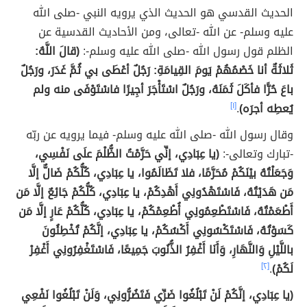
الحديث القدسي هو الحديث الذي يرويه النبي -صلى الله
عليه وسلم- عن الله -تعالى، ومن الأحاديث القدسية عن
الظلم قول رسول الله -صلى الله عليه وسلم-:
(قالَ اللَّهُ:
ثَلاثَةٌ أنا خَصْمُهُمْ يَومَ القِيامَةِ: رَجُلٌ أعْطَى بي ثُمَّ غَدَرَ، ورَجُلٌ
باعَ حُرًّا فأكَلَ ثَمَنَهُ، ورَجُلٌ اسْتَأْجَرَ أجِيرًا فاسْتَوْفَى منه ولم
يُعطِه أجرَه)
.
[١]
وقال رسول الله -صلى الله عليه وسلم- فيما يرويه عن ربّه
-تبارك وتعالى-:
(يا عِبَادِي، إنِّي حَرَّمْتُ الظُّلْمَ علَى نَفْسِي،
وَجَعَلْتُهُ بيْنَكُمْ مُحَرَّمًا، فلا تَظَالَمُوا، يا عِبَادِي، كُلُّكُمْ ضَالٌّ إلَّا
مَن هَدَيْتُهُ، فَاسْتَهْدُونِي أَهْدِكُمْ، يا عِبَادِي، كُلُّكُمْ جَائِعٌ إلَّا مَن
أَطْعَمْتُهُ، فَاسْتَطْعِمُونِي أُطْعِمْكُمْ، يا عِبَادِي، كُلُّكُمْ عَارٍ إلَّا مَن
كَسَوْتُهُ، فَاسْتَكْسُونِي أَكْسُكُمْ، يا عِبَادِي، إنَّكُمْ تُخْطِئُونَ
باللَّيْلِ وَالنَّهَارِ، وَأَنَا أَغْفِرُ الذُّنُوبَ جَمِيعًا، فَاسْتَغْفِرُونِي أَغْفِرْ
لَكُمْ)
.
[٢]
(يا عِبَادِي، إنَّكُمْ لَنْ تَبْلُغُوا ضَرِّي فَتَضُرُّونِي، وَلَنْ تَبْلُغُوا نَفْعِي