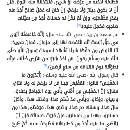
مَظْلَمَةٌ لأخِيهِ مِن عِرْضِهِ أَوْ شيءٍ، فَلْيَتَحَلَّلْهُ منه اليَومَ، قَبْلَ
أَنْ لا يَكونَ دِينَارٌ وَلَا دِرْهَمٌ، إنْ كانَ له عَمَلٌ صَالِحٌ أُخِذَ منه
بقَدْرِ مَظْلَمَتِهِ، وإنْ لَمْ تَكُنْ له حَسَنَاتٌ أُخِذَ مِن سَيِّئَاتِ
صَاحِبِهِ فَحُمِلَ عليه)
.
[٥]
عن سعيد بن زيد -رضي الله عنه- قال:
(أنَّهُ خَاصَمَتْهُ أرْوَى
في حَقٍّ زَعَمَتْ أنَّه انْتَقَصَهُ لَهَا إلى مَرْوَانَ، فَقالَ سَعِيدٌ:
أنَا أنْتَقِصُ مِن حَقِّهَا شيئًا أشْهَدُ لَسَمِعْتُ رَسولَ اللَّهِ صَلَّى
اللهُ عليه وسلَّمَ يقولُ: مَن أخَذَ شِبْرًا مِنَ الأرْضِ ظُلْمًا، فإنَّه
يُطَوَّقُهُ يَومَ القِيَامَةِ مِن سَبْعِ أرَضِينَ)
.
[٦]
قال رسول الله -صلى الله عليه وسلم-:
(أَتَدْرُونَ ما
المُفْلِسُ؟ قالوا: المُفْلِسُ فِينا مَن لا دِرْهَمَ له ولا مَتاعَ،
فقالَ: إنَّ المُفْلِسَ مِن أُمَّتي يَأْتي يَومَ القِيامَةِ بصَلاةٍ،
وصِيامٍ، وزَكاةٍ، ويَأْتي قدْ شَتَمَ هذا، وقَذَفَ هذا، وأَكَلَ
مالَ هذا، وسَفَكَ دَمَ هذا، وضَرَبَ هذا، فيُعْطَى هذا مِن
حَسَناتِهِ، وهذا مِن حَسَناتِهِ، فإنْ فَنِيَتْ حَسَناتُهُ قَبْلَ أنْ
يُقْضَى ما عليه أُخِذَ مِن خَطاياهُمْ فَطُرِحَتْ عليه، ثُمَّ طُرِحَ