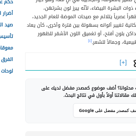
حكم عن
ذوات البشرة البيضاء، لأنّه يبرز لون بشرتهن،
أضرار 
اً عصرياً يتلائم مع صيحات الموضة للعام الجديد،
صيد ا
انية تغيير ألوانه بسهولة بين فترة وأخرى، كأن يعاد
داكن بلون أفتح، أو تغميق اللون الأشقر للظهور
تأسيس
يعية، وجمالاً للشعر.
[٤]
معوقات
الفرق 
لوحات 
محتوانا؟ أضف موضوع كمصدر مفضل لديك على
 مقالاتنا أولاً بأول في نتائج البحث.
ف كمصدر مفضل على Google