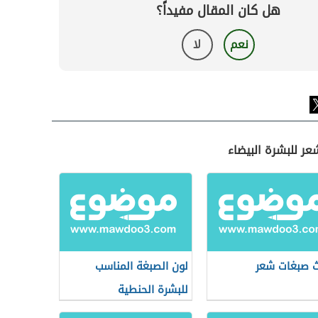
هل كان المقال مفيداً؟
نعم
لا
عر للبشرة البيضاء
 صبغات شعر
لون الصبغة المناسب
للبشرة الحنطية