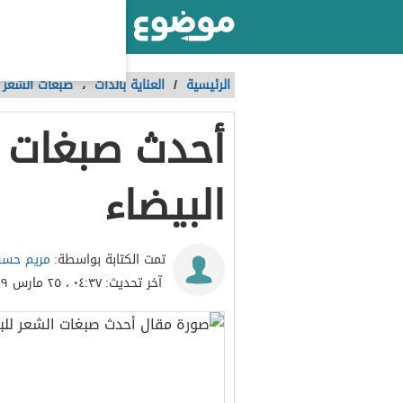
أكبر موقع عربي بالعالم
الرئيسية
/
العناية بالذات
،
صبغات الشعر
أحدث صبغات ا
البيضاء
مريم حسن
تمت الكتابة بواسطة:
آخر تحديث:
٠٤:٣٧ ، ٢٥ مارس ٢٠١٩