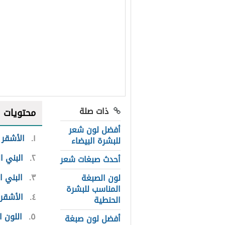
ذات صلة
محتويات
أفضل لون شعر
١
الأشقر 
للبشرة البيضاء
٢
البني ا
أحدث صبغات شعر
٣
البني 
لون الصبغة
المناسب للبشرة
٤
الأشقر 
الحنطية
٥
اللون 
أفضل لون صبغة