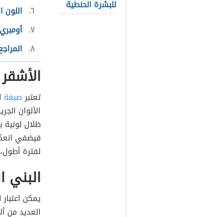
للبشرة الحنطية
٦
اللون ا
٧
أومبري 
٨
المراجع
الأشقر 
تعتبر
صبغة
ال
الألوان الجر
ظلال لونية با
فيضفي انعكاس
لفترة أطول،
البني ا
يمكن اعتبار 
العديد من أل