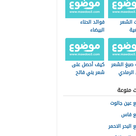
 الشعر
فوائد الحناء
ية
البيضاء
 صبغ الشعر
كيف أحصل على
 الرمادي
شعر بني فاتح
ت منوعة
ع عين جالوت
ع فاس
 البحر الاحمر