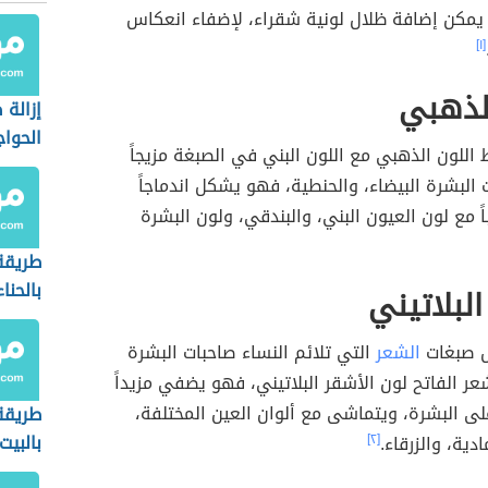
مكن إضافة ظلال لونية شقراء، لإضفاء انعكاس
[١]
لذهبي
إزالة 
الحوا
اللون الذهبي مع اللون البني في الصبغة مزيجاً
ات البشرة البيضاء، والحنطية، فهو يشكل اندماجاً
اً مع لون العيون البني، والبندقي، ولون البشرة
طريقة
بالحناء
البلاتيني
ل صبغات
الشعر
التي تلائم النساء صاحبات البشرة
شعر الفاتح لون الأشقر البلاتيني، فهو يضفي مزيداً
لى البشرة، ويتماشى مع ألوان العين المختلفة،
طريقة
بالبيت
دية، والزرقاء.
[٢]