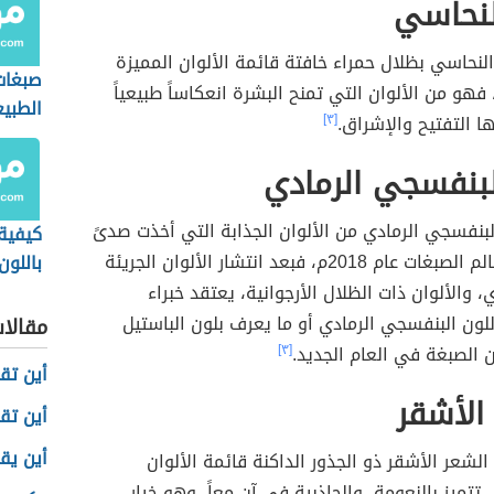
لنحاسي
النحاسي بظلال حمراء خافتة قائمة الألوان المميزة
صبغات
م 2019م، فهو من الألوان التي تمنح البشرة انعكاساً طبيعياً
الطبيع
ها التفتيح والإشراق.
[٣]
لبنفسجي الرمادي
البنفسجي الرمادي من الألوان الجذابة التي أخذت صدىً
كيفية
واسعاً في عالم الصبغات عام 2018م، فبعد انتشار الألوان الجريئة
باللون
، والألوان ذات الظلال الأرجوانية، يعتقد خبراء
اللون البنفسجي الرمادي أو ما يعرف بلون الباستيل
مقالا
 الصبغة في العام الجديد.
[٣]
أين تق
الأشقر
أين تق
أين يقع
الشعر الأشقر ذو الجذور الداكنة قائمة الألوان
تتميز بالنعومة، والجاذبية في آنٍ معاً، وهو خيار