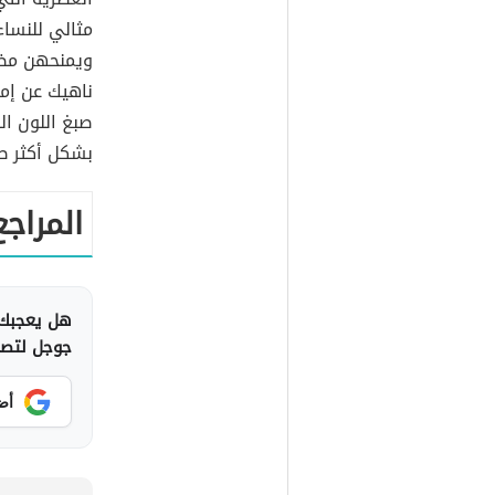
مثالي للنساء 
ويمنحهن مظهر
ناهيك عن إمك
صبغ اللون ال
بشكل أكثر طب
المراجع
هل يعجبك 
جوجل لتصلك
أض