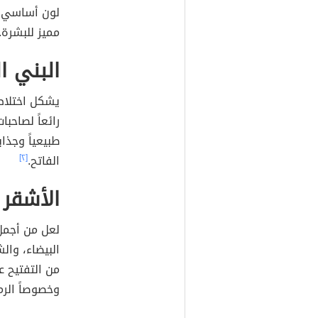
لون أساسي ي
مميز للبشرة.
البني ا
يشكل اختلاط 
رائعاً لصاحب
طبيعياً وجذاب
الفاتح.
[٢]
الأشقر 
لعل من أجم
البيضاء، وال
من التفتيح ع
وخصوصاً الرما