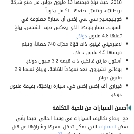
2018، حيث تبلغ قيمتها 13 مليون دولار، من صنع شركة
بريطانيّة، وتتميّز بصنعها الكامل يدوياً.
كوينيجسيج سي سي إكس أر، سيارة مصنوعة في
السويد، تمتاز بلونها الذي يعكس ضوء الشمس، يبلغ
ثمنها 4.8 مليون
دولار
.
لامبرجيني فينيو، ذات قوّة محرّك 740 حصاناً، وتبلغ
قيمتها 4.5 مليون دولار.
أستون مارتن فالكير، ذات قيمة 3.2 مليون دولار.
بوغاتي تشيرون، تعد نموذجاً للأناقة، ويبلغ ثمنها 2.9
مليون دولار.
فيراري أف إكس إكس كي، سيارة رياضيّة، بقيمة مليون
دولار.
أحسن السيارات من ناحية التكلفة
مع ارتفاع تكاليف السيارات في وقتنا الحالي، فيما يأتي
بعض
السيارات
التي يمكن تحمّل سعرها وشراؤها من قبل
[٣]