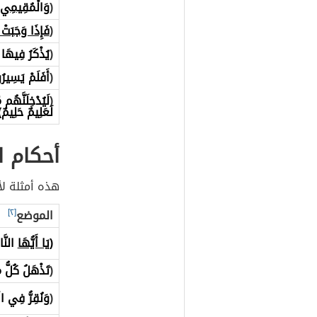
(
وَالْمُقِ
يمِي 
(
فَإِذَا وَجَبَتْ
(
يُذْكَرُ فِيهَا 
(
أَفَلَمْ يَسِيرُ
(
لَيُدْخِلَنَّهُم م
لَعَلِيمٌ حَلِيمٌ)
أحكام ا
هذه أمثلة لأ
الموضع
[٢]
(يَا أَيُّهَا
النَّا
(
تَذْهَلُ كُلُّ م
(
وَنُقِرُّ فِي الْ