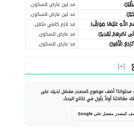
َّيْرُ
)
.
مد لين عارض للسكون.
َيْرٌ)
.
مد لين عارض للسكون.
َ اللَّـهِ عَلَيْهَا
صَوَافَّ)
.
مد لازم كلمي مثقل.
عَلَى نَصْرِهِمْ
لَقَدِيرٌ
)
.
مد عارض للسكون.
تُرْجَعُ
الْأُمُورُ)
.
مد عارض للسكون.
محتوانا؟ أضف موضوع كمصدر مفضل لديك على
 مقالاتنا أولاً بأول في نتائج البحث.
ف كمصدر مفضل على Google