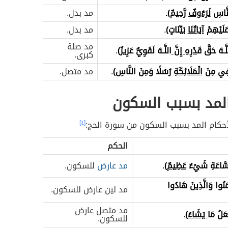
النَّاسِ
لَرَءُوفٌ
رَّحِيمٌ).
مد بدل.
عَلَيْهِمْ
آيَاتُنَا
بَيِّنَاتٍ)
.
مد بدل.
مد صلة
َّـهَ حَقَّ قَ
دْرِهِ إِنَّ
اللَّـهَ لَقَوِيٌّ عَزِيزٌ)
.
كبرى.
َفِي مِنَ
الْمَلَائِكَةِ
رُسُلًا وَمِنَ النَّاسِ)
.
مد متصل.
المد بسبب السكون
أحكام المد بسبب السكون من سورة الحج:
[٤]
الحكم
 السَّاعَةِ شَيْءٌ
عَظِي
مٌ)
.
مد عارض
للسكون.
آمَنُوا وَالَّذِينَ هَادُوا
مد لين عارض للسكون.
مد متصل عارض
ْعَلُ مَا
يَشَاءُ
)
.
للسكون.