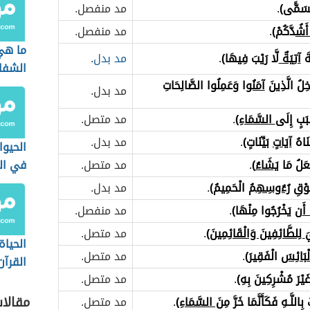
ّسَمًّى)
.
مد منفصل.
أَشُ
دَّكُمْ)
.
مد منفصل.
ما هي
ةَ
آتِيَةٌ
لَّا رَيْبَ فِيهَا)
.
مد بدل
.
الشفا
ْخِلُ الَّذِينَ
آمَنُو
ا وَعَمِلُوا الصَّالِحَاتِ
مد بدل.
َبَبٍ إِلَى
السَّمَاءِ)
.
مد متصل.
ْنَاهُ
آيَاتٍ
بَيِّنَاتٍ)
.
مد بدل.
الحيوا
فْعَلُ مَا
يَشَاءُ
)
.
مد متصل.
في ال
َوْقِ
رُءُوسِهِ
مُ الْحَمِيمُ)
.
مد بدل.
أَ
ن يَخْرُجُوا مِنْهَا)
.
مد منفصل.
َ
لِلطَّائِفِينَ وَالْقَائِمِينَ
)
.
مد متصل.
الحيا
لْبَائِسَ
الْفَقِيرَ)
.
مد متصل.
القرآن
ِ غَيْرَ مُشْرِكِينَ بِهِ)
.
مد متصل.
مقالا
اللَّـهِ فَكَأَنَّمَا خَرَّ مِ
نَ السَّمَاءِ
)
.
مد متصل.