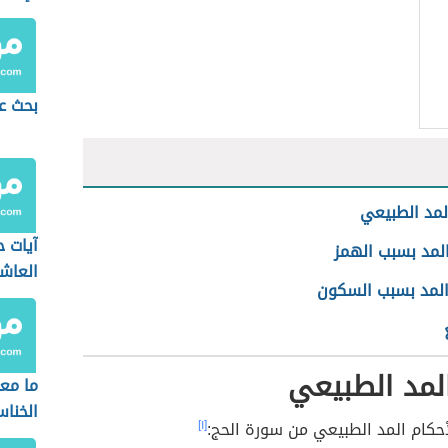
بحث ع
لمد الطبيعي
آيات ح
المد بسبب الهمز
العاش
المد بسبب السكون
لمد الطبيعي
ما مع
الخنا
حكام المد الطبيعي من سورة الحج:
[١]