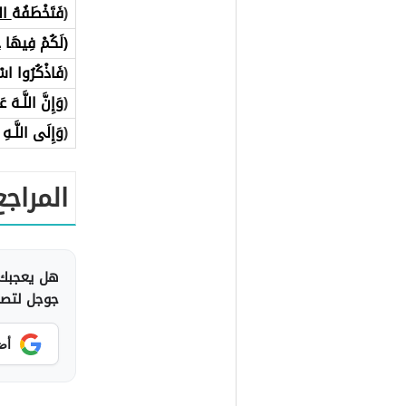
(
فَتَخْطَفُهُ
الط
(لَكُمْ فِيهَا
خ
(
فَاذْكُرُوا اسْم
(
وَإِنَّ اللَّـهَ 
(
وَإِلَى اللَّـهِ 
المراجع
هل يعجبك 
جوجل لتصلك
أض