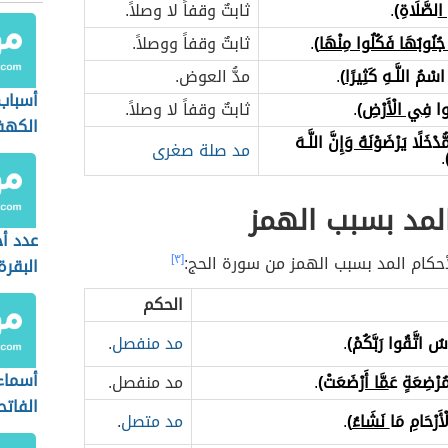
ا
لصَّلَاةِ)
.
ثابتٌ وقفاً لا وصلاً.
 جُنُوبُهَا فَكُلُوا مِنْهَا
)
.
ثابتٌ وقفاً ووصلاً.
اسْمُ اللَّـهِ كَ
ثِيرًا
)
.
مدُّ العوض.
أسباب
وا فِ
ي الْ
أَرْضِ)
.
ثابتٌ وقفاً لا وصلاً.
الكه
ُّدْخَلًا يَرْضَوْ
نَهُ وَ
إِنَّ اللَّـهَ
مد صلة صغرى
.
لمد بسبب الهمز
عدد أ
حكام المد بسبب الهمز من سورة الحج:
[٣]
البقرة
الحكم
سُ اتَّقُوا رَبَّكُمْ)
.
مد منفصل
.
أسماء
ُرْضِعَةٍ عَ
مَّا أَرْ
ضَعَتْ)
.
مد منفصل.
الفاتح
أَرْحَامِ مَا
نَشَاءُ
)
.
مد متصل
.