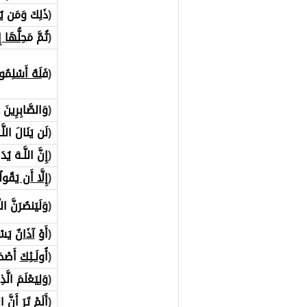
(
ذَلِكَ وَمَن ي
(
ثُمَّ مَ
حِلُّهَا إِ
(
فَ
لَهُ أَسْ
لِمُوا
(
وَالصَّابِرِينَ
(
لَن يَنَالَ اللَ
(
إِنَّ اللَّـهَ يُد
(
إِ
لَّا أَن يَ
قُولُو
(
وَلَيَنصُرَنَّ ال
(
أَوْ
آذَانٌ
يَسْ
(
أُ
ولَـئِكَ
أَصْحَ
(
وَلِيَعْلَمَ الَّذ
(
أَلَمْ تَرَ أَنَّ 