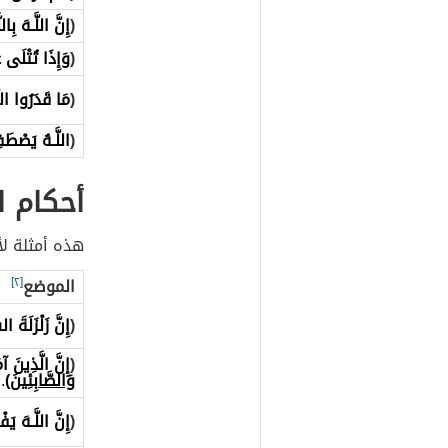
(
إِنَّ اللَّـهَ بِ
(
وَإِذَا تُتْلَى 
(
مَا قَدَرُوا الل
(
اللَّـهُ يَصْط
أحكام 
هذه أمثلة ل
الموضع
[٢]
(
إِنَّ زَلْزَلَةَ
(
إِنَّ الَّذِينَ 
وَالصَّابِئِينَ
)
.
(
إِنَّ اللَّـهَ يَف