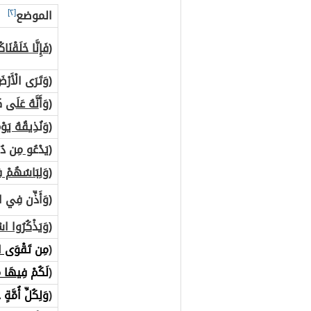
الموضع
[٢]
(
فَإِنَّا خَلَقْنَا
(وَتَرَ
ى
الْأَرْض
(وَأَ
نَّهُ عَلَ
ى كُل
(وَنُذِي
قُهُ يَوْ
م
(يَدْعُ
و
مِن دُو
(وَلِ
بَاسُهُمْ ف
(وَأَذِّن فِي الن
(وَيَذْ
كُرُوا اس
(
مِن تَقْوَ
ى ال
(
لَكُمْ فِي
هَا مَ
(
وَلِكُلِّ أُمَّةٍ 