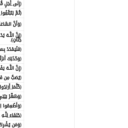
(
إِلَ
ى أَجَ
لٍ مُ
(ثُمَّ لِتَبْلُ
غُوا 
(
وَأَنَّ السَّاعَ
(
إِنَّ اللَّـهَ يُد
جَنَّاتٍ)
.
(
فَلْيَمْدُدْ بِس
(
وَكَذَلِكَ أَنزَل
(
إِنَّ اللَّـهَ يَ
(
يُصَبُّ مِن ف
(
كُلَّمَ
ا أَرَادُوا 
(
وَطَهِّرْ بَيْتِي
(
وَأَطْعِمُوا
ا
(
حُنَفَاءَ
لِلَّـه
(
وَمَن يُشْرِكْ بِ