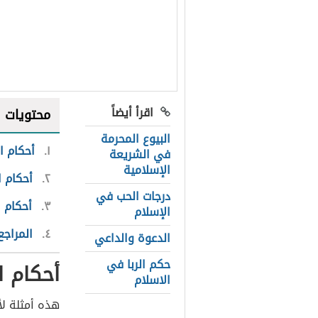
اقرأ أيضاً
محتويات
البيوع المحرمة
١
أحكام ا
في الشريعة
الإسلامية
٢
أحكام 
درجات الحب في
٣
أحكام 
الإسلام
٤
المراجع
الدعوة والداعي
حكم الربا في
أحكام ا
الاسلام
هذه أمثلة لأ