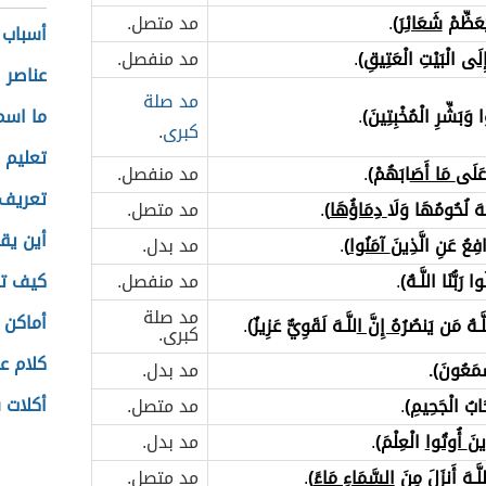
ُعَظِّمْ
شَعَائِرَ
)
.
مد متصل.
أسباب آ
لَ
ى الْبَيْتِ الْعَتِيقِ)
.
مد منفصل.
عناصر 
مد صلة
 وَبَشِّرِ الْمُخْبِتِينَ)
.
ما اسم
كبرى
.
تعليم ا
 عَلَى
مَا أَصَ
ابَهُمْ)
.
مد منفصل.
تعريف
ّـهَ لُحُومُهَا وَلَ
ا دِمَاؤُهَا
)
.
مد متصل.
أين يق
َافِعُ عَنِ الَّذِينَ
آمَنُوا
)
.
مد بدل.
ا رَبُّنَا اللَّـهُ)
.
مد منفصل.
كيف تزر
مد صلة
أماكن 
لَّـهُ مَن يَنصُ
رُهُ إِنَّ ا
للَّـهَ لَقَوِيٌّ عَزِيزٌ)
.
كبرى.
كلام عن
مَعُونَ).
مد بدل.
أكلات 
ابُ الْجَحِيمِ)
.
مد متصل.
ِينَ
أُوتُوا
الْعِلْمَ)
.
مد بدل.
اللَّـهَ أَنزَلَ مِنَ
السَّمَاءِ مَاءً
)
.
مد متصل.