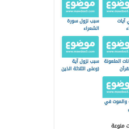
 آيات
سبب نزول سورة
ء
الشعراء
نات الملعونة
سبب نزول آية
قرآن
(وعلى الثلاثة الذين
خلفوا)
ة والموت في
ت منوعة