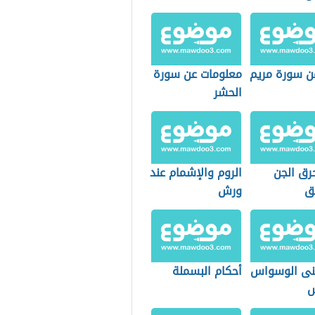
ن سورة مريم
معلومات عن سورة
الحشر
رق الجن
الروم والإشمام عند
ق
ورش
نى الوسواس
أحكام البسملة
س