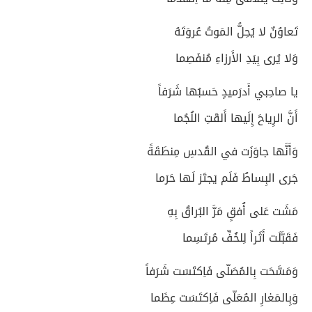
تَعاوُنٌ لا يُحِلُّ المَوتُ عُروَتَهُ
وَلا يُرى بِيَدِ الأَرزاءِ مُنفَصِما
يا صاحِبي أَدرَميدٍ حَسبُها شَرَفاً
أَنَّ الرِياحَ إِلَيها أَلقَتِ اللُجُما
وَأَنَّها جاوَزَت في القُدسِ مِنطَقَةً
جَرى البِساطُ فَلَم يَجتَز لَها حَرَما
مَشَت عَلى أُفقٍ مَرَّ البُراقُ بِهِ
فَقَبَّلَت أَثَراً لِلخُفِّ مُرتَسِما
وَمَسَّحَت بِالمُصَلّى فَاِكتَسَت شَرَفاً
وَبِالمَغارِ المُعَلّى فَاِكتَسَت عِظَما