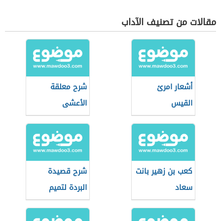
برد
مقالات من تصنيف الآداب
أشعار امرئ
شرح معلقة
القيس
الأعشى
كعب بن زهير بانت
شرح قصيدة
سعاد
البردة لتميم
البرغوثي