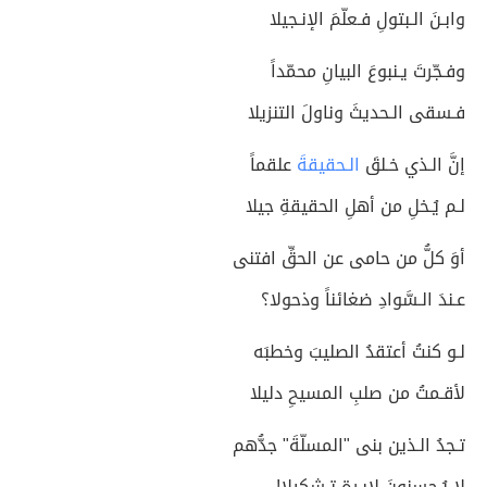
وابـنَ الـبتولِ فـعلّمَ الإنـجيلا
وفـجّرتَ يـنبوعَ البيانِ محمّداً
فـسقى الـحديثَ وناولَ التنزيلا
إنَّ الـذي خـلقَ
الـحقيقةَ
علقماً
لـم يُـخلِ من أهلِ الحقيقةِ جيلا
أوَ كلُّ من حامى عن الحقِّ افتنى
عـندَ الـسَّوادِ ضغائناً وذحولا؟
لـو كنتُ أعتقدُ الصليبَ وخطبَه
لأقـمتُ من صلبِ المسيحِ دليلا
تـجدُ الـذين بنى "المسلّةَ" جدُّهم
لا يُـحسنونَ لإبـرةٍ تـشكيلا!