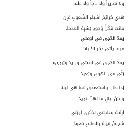
وَلا سَريراً وَلا تاجاً وَلا عَلَما
هَذي كَرائِمُ أَشياءِ الشُعوبِ فَإِن
ماتَت فَكُلُّ وُجودٍ يُشبِهُ العَدَما.
يمدّ الدّجى في لوعتي
فيما يأتي ذكر للأبيات:
يمدُّ الدُّجى في لوعتي ويزيدُ ويُبدِىء
بَثِّي في الهوى ويُعيدُ
إذا طال واستعصى فما هي ليلة
ولكنْ ليالٍ ما لهنّ عَدِيدُ
أَرِقْتُ وعادتني لذكرى أَحِبَّتي
شجونٌ قيامٌ بالضلوع قعودُ