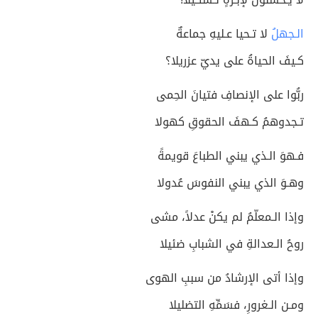
الـجهلُ
لا تـحيا عـليهِ جماعةٌ
كـيفَ الحياةُ على يديّ عزريلا؟
ربُّوا على الإنصافِ فتيانَ الحِمى
تـجدوهمُ كـهفَ الحقوقِ كهولا
فـهوَ الـذي يبني الطباعَ قويمةً
وهـوَ الذي يبني النفوسَ عُدولا
وإذا الـمعلّمُ لم يكنْ عدلاً، مشى
روحُ الـعدالةِ في الشبابِ ضئيلا
وإذا أتى الإرشادُ من سببِ الهوى
ومـن الـغرورِ، فسَمِّهِ التضليلا