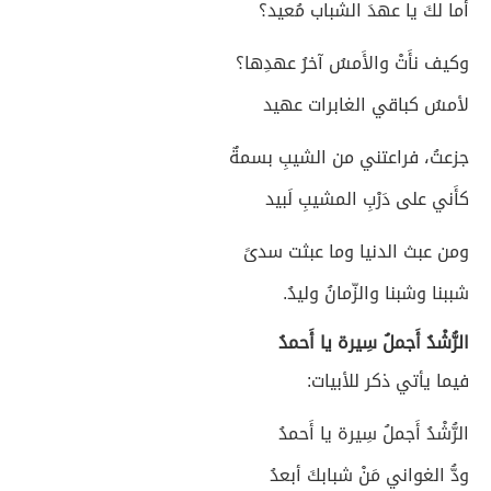
أما لكَ يا عهدَ الشباب مُعيد؟
وكيف نأَتْ والأَمسُ آخرُ عهدِها؟
لأمسُ كباقي الغابرات عهيد
جزعتُ، فراعتني من الشيبِ بسمةٌ
كأَني على دَرْبِ المشيبِ لَبيد
ومن عبث الدنيا وما عبثت سدىً
شببنا وشبنا والزّمانُ وليدُ.
الرُّشْدُ أَجملُ سِيرة يا أَحمدُ
فيما يأتي ذكر للأبيات:
الرُّشْدُ أَجملُ سِيرة يا أَحمدُ
ودُّ الغواني مَنْ شبابكَ أبعدُ