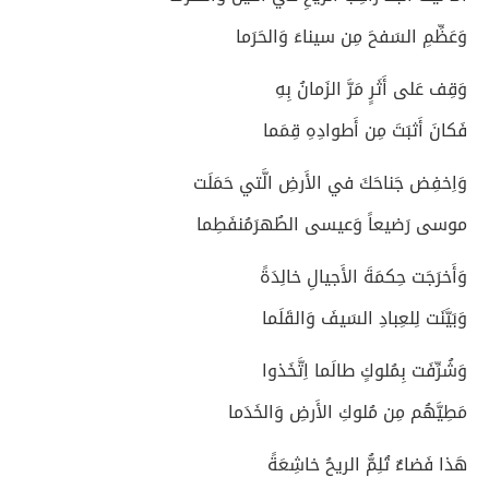
وَعَظِّمِ السَفحَ مِن سيناءَ وَالحَرَما
وَقِف عَلى أَثَرٍ مَرَّ الزَمانُ بِهِ
فَكانَ أَثبَتَ مِن أَطوادِهِ قِمَما
وَاِخفِض جَناحَكَ في الأَرضِ الَّتي حَمَلَت
موسى رَضيعاً وَعيسى الطُهرَمُنفَطِما
وَأَخرَجَت حِكمَةَ الأَجيالِ خالِدَةً
وَبَيَّنَت لِلعِبادِ السَيفَ وَالقَلَما
وَشُرِّفَت بِمُلوكٍ طالَما اِتَّخَذوا
مَطِيَّهُم مِن مُلوكِ الأَرضِ وَالخَدَما
هَذا فَضاءٌ تُلِمُّ الريحُ خاشِعَةً