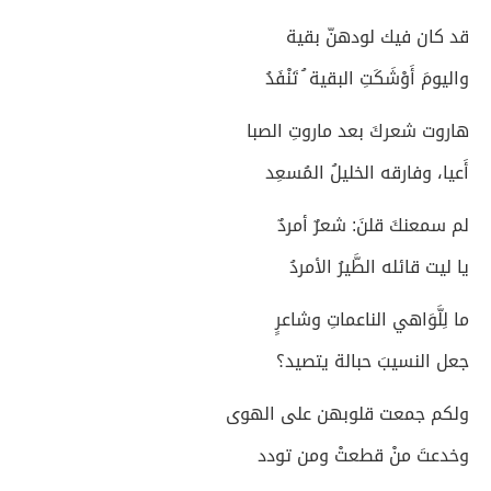
قد كان فيك لودهنّ بقية
واليومَ أَوْشَكَتِ البقية ُ تَنْفَدُ
هاروت شعركَ بعد ماروتِ الصبا
أَعيا، وفارقه الخليلُ المُسعِد
لم سمعنكَ قلنَ: شعرٌ أمردٌ
يا ليت قائله الطَّيرُ الأمردُ
ما لِلَّوَاهي الناعماتِ وشاعرٍ
جعل النسيبَ حبالة يتصيد؟
ولكم جمعت قلوبهن على الهوى
وخدعتَ منْ قطعتْ ومن تودد