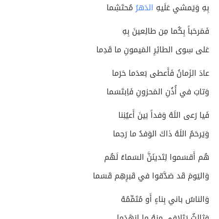
بِهِ وَيَمشي عَلَيهِ
الدَهرُ
مُحتَشِما
فَمَرحَباً بِكُما مِن طالِعينَ بِهِ
عَلى سِوى الطائِرِ المَيمونِ ما قَدِما
عادَ الزَمانُ فَأَعطى بَعدَما حَرَما
وَتابَ في أُذُنِ المَحزونِ فَاِبتَسَما
فَيا رَعى اللَهُ وَفداً بَينَ أَعيُنِنا
وَيَرحَمُ اللَهُ ذاكَ الوَفدُ ما رَحِما
هُم أَقسَموا لِتَدينَنَّ السَماءُ لَهُم
وَاليَومَ قَد صَدَّقوا في قَبرِهِم قَسَما
وَالناسُ باني بِناءٍ أَو مُتَمِّمُهُ
وَثالِثٌ يَتَلافى مِنهُ ما اِنهَدَما