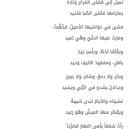
تمِيل إلى مُضْنَى الغرامِ وتارة ً
يعارضها مُضْنَى الصَّبا فتَحيد
مَشَى في حوَاشيها الأَصيلُ، فذُهِّبَتْ
ومارتْ عليها الحلْيُ وهْيَ تَميد
ويَقْتُلنا لَحْظٌ، ويأْسِر جِيدُ
بأهلٍ، ومفقودُ الأليفِ وَحيد
وباكٍ ولا دمعٌ، وشاكٍ ولا جوىً
وجذلانُ يشدو في الرُّبَي ويشيد
غشيناه والأيامُ تندى شبيبةً
ويَقْطُر منها العيشُ وهْوَ رَغيد
رأَتْ شفقاً يَنْعى النهارَ مُضَرَّجاً