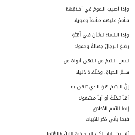
وإذا أصـيبَ الـقومُ في أخلاقِهمْ
فـأقمْ عـليهم مـأتماً وعـويلا
وإذا الـنساءُ نـشأنَ فـي أُمّيَّةٍ
رضـعَ الـرجالُ جهالةً وخمولا
لـيسَ اليتيمُ من انتهى أبواهُ من
هــمِّ الـحياةِ، وخـلّفاهُ ذلـيلا
إنَّ الـيتيمَ هـوَ الـذي تلقى بهِ
أمّـاً تـخلّتْ أو أبَـاً مـشغولا.
إنما الأمم الأخلاق
فيما يأتي ذكر للأبيات:
ألا ليت البلا راكِبَ الريحِ حَيِّ النيلَ وَالهَرَما