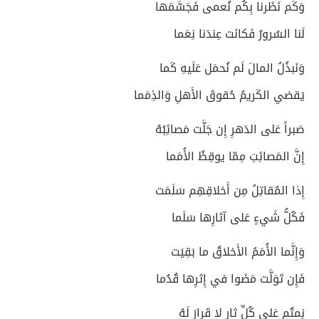
وَكَم نَظَرنا بِكُم نُعمى فَجَسَّمَها
لَنا السُرورُ فَكانَت عِندَنا نِعَما
وَنَبذُلُ المالَ لَم نُحمَل عَلَيهِ كَما
يَقضي الكَريمُ حُقوقَ الأَهلِ وَالذِمَما
صَبراً عَلى الدَهرِ إِن جَلَّت مَصائِبُهُ
إِنَّ المَصائِبَ مِمّا يوقِظُ الأُمَما
إِذا المُقاتِلُ مِن أَخلاقِهِم سَلَمَت
فَكُلُّ شَيءٍ عَلى آثارِها سَلَما
وَإِنَّما الأُمَمُ الأَخلاقُ ما بَقِيَت
فَإِن تَوَلَّت مَضَوا في إِثرِها قُدُما
نِمتُم عَلى كُلِّ ثارٍ لا قَرارَ لَهُ