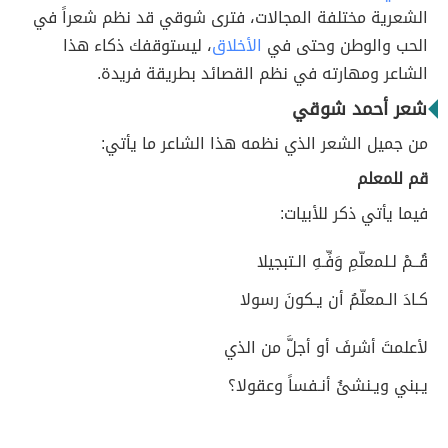
الشعرية مختلفة المجالات، فترى شوقي قد نظم شعراً في
الحب والوطن وحتى في
الأخلاق
، ليستوقفك ذكاء هذا
الشاعر ومهارته في نظم القصائد بطريقة فريدة.
شعر أحمد شوقي
من جميل الشعر الذي نظمه هذا الشاعر ما يأتي:
قم للمعلم
فيما يأتي ذكر للأبيات:
قُــمْ لـلمعلّمِ وَفِّـهِ الـتبجيلا
كـادَ الـمعلّمُ أن يـكونَ رسولا
لأعلمتَ أشرفَ أو أجلَّ من الذي
يـبني ويـنشئُ أنـفساً وعقولا؟