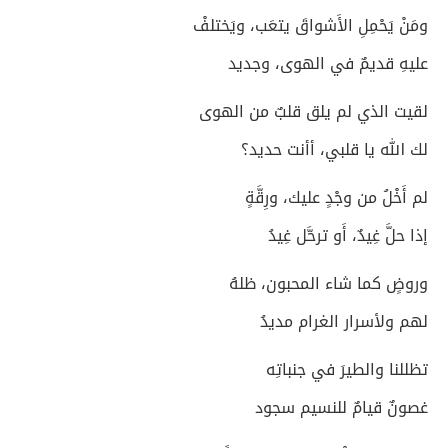
ومَنْ يَحْمِلِ الأَشواقَ يتعَب، ويَختلفْ
عليهِ قديمٌ في الهوى، وجديد
لقيت الذي لم يلق قلبٌ من الهوى
لك الله يا قلبي، أأنت حديد؟
لم أَخْلُ من وجْدٍ عليك، ورِقَّةٍ
إذا حلَّ غِيدٌ، أَو ترحَّل غِيدُ
وروضٍ كما شاء المحبون، ظلهُ
لهم ولأسرار الغرام مديدُ
تظللنا والطيرَ في جنباتِه
غصونٌ قيامٌ للنسيم سجود