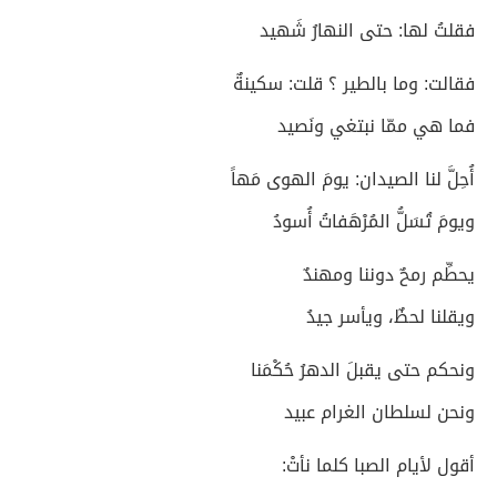
فقلتُ لها: حتى النهارُ شَهيد
فقالت: وما بالطير ؟ قلت: سكينةٌ
فما هي ممّا نبتغي ونَصيد
أُحِلَّ لنا الصيدان: يومَ الهوى مَهاً
ويومَ تُسَلُّ المُرْهَفاتُ أُسودُ
يحطِّم رمحٌ دوننا ومهندٌ
ويقلنا لحظٌ، ويأسر جيدُ
ونحكم حتى يقبلَ الدهرُ حُكْمَنا
ونحن لسلطان الغرام عبيد
أقول لأيام الصبا كلما نأتْ: