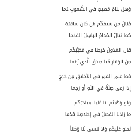
وَهَل يَنامُ مُصيبٌ في الشُعوبِ دَما
فَنالَ مِن سَيفِكُم مَن كانَ ساقِيَهُ
كَما تَنالُ المُدامُ الباسِلَ القَدَما
قالَ العَذولُ خَرَجنا في مَحَبَّتِكُم
مِنَ الوَقارِ فَيا صِدقَ الَّذي زَعَما
فَما عَلى المَرءِ في الأَخلاقِ مِن حَرَجٍ
إِذا رَعى صِلَةً في اللَهِ أَو رَحِما
وَلَو وَهَبتُم لَنا عُليا سِيادَتِكُم
ما زادَنا الفَضلُ في إِخلاصِنا قُدُما
نَحنو عَلَيكُم وَلا نَنسى لَنا وَطَناً