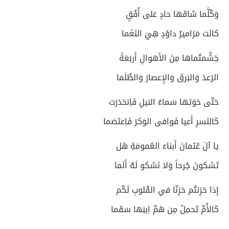
وَكُلَّما شاقَها حادٍ عَلى أُفُقٍ
كانَت مَزاميرُ داوُدٍ هِيَ النَغَما
جَشَّمتُماها مِنَ الأَهوالِ أَربَعَةً
الرَعدَ وَالبَرقَ وَالإِعصارَ وَالظُلَما
حَتّى حَوَتها سَماءُ النيلِ فَاِنحَدَرَت
كَالنَسرِ أَعيا فَوافى الوَكرَ فَاِعتَصَما
يا آلَ عُثمانَ أَبناءَ العُمومَةِ هَل
تَشكونَ جُرحاً وَلا نَشكو لَهُ أَلَما
إِذا حَزِنتُم حَزِنّا في القُلوبِ لَكُم
كَالأُمِّ تَحمِلُ مِن هَمِّ اِبنِها سَقَما