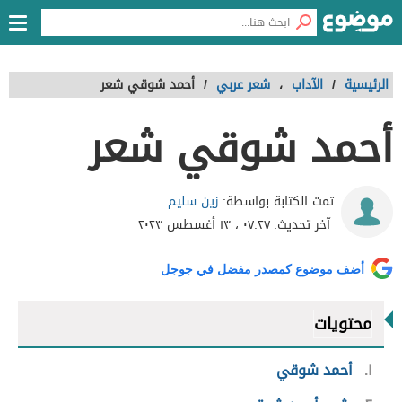
الرئيسية
/
الآداب
،
شعر عربي
/
أحمد شوقي شعر
أحمد شوقي شعر
زين سليم
تمت الكتابة بواسطة:
آخر تحديث:
٠٧:٢٧ ، ١٣ أغسطس ٢٠٢٣
أضف موضوع كمصدر مفضل في جوجل
محتويات
١
أحمد شوقي