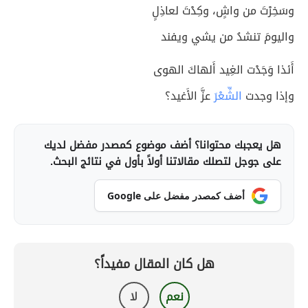
وسَخِرْتَ من واشٍ، وكِدْتَ لعاذِلٍ
واليومَ تنشدُ من يشي ويفند
أَئذا وَجَدْت الغِيد أَلهاكَ الهوى
وإذا وجدت
الشِّعْرَ
عزَّ الأَغيد؟
هل يعجبك محتوانا؟ أضف موضوع كمصدر مفضل لديك
على جوجل لتصلك مقالاتنا أولاً بأول في نتائج البحث.
أضف كمصدر مفضل على Google
هل كان المقال مفيداً؟
نعم
لا