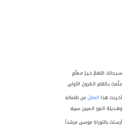
سـبـحانكَ اللهمَّ خـيـرُ مـعلّمٍ
عـلَّمتَ بـالقلمِ الـقرونَ الأولى
أخـرجتَ هذا
العقلَ
من ظلماتهِ
وهـديتَهُ الـنورَ الـمبينَ سبيلا
أرسـلتَ بالتوراةِ موسى مرشداً