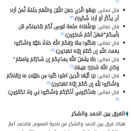
[٢]
قال تعالى:
(وَهُوَ الَّذِي جَعَلَ اللَّيْلَ وَالنَّهَارَ خِلْفَةً لِّمَنْ أَرَادَ
أَن يَذَّكَّرَ أَوْ أَرَادَ شُكُورًا)
.
[٣]
قال تعالى:
(وَعَلَّمْنَاهُ صَنْعَةَ لَبُوسٍ لَّكُمْ لِتُحْصِنَكُم مِّن
بَأْسِكُمْ ۖ فَهَلْ أَنتُمْ شَاكِرُونَ)
.
[٤]
قال تعالى:
(فَكُلُوا مِمَّا رَزَقَكُمُ اللَّهُ حَلَالًا طَيِّبًا وَاشْكُرُوا
نِعْمَتَ اللَّهِ إِن كُنتُمْ إِيَّاهُ تَعْبُدُونَ)
.
[٥]
قال تعالى:
(مَّا يَفْعَلُ اللَّهُ بِعَذَابِكُمْ إِن شَكَرْتُمْ وَآمَنتُمْ ۚ
وَكَانَ اللَّهُ شَاكِرًا عَلِيمًا)
.
[٦]
قال تعالى:
(يَا أَيُّهَا الَّذِينَ آمَنُوا كُلُوا مِن طَيِّبَاتِ مَا رَزَقْنَاكُمْ
وَاشْكُرُوا لِلَّهِ إِن كُنتُمْ إِيَّاهُ تَعْبُدُونَ)
.
[٧]
قال تعالى:
(فَاذْكُرُونِي أَذْكُرْكُمْ وَاشْكُرُوا لِي وَلَا تَكْفُرُونِ)
.
[٨]
الفرق بين الحمد والشكر
هناك فرق بين الحمد والشكر من ناحية العموم، فالحمد أعمّ