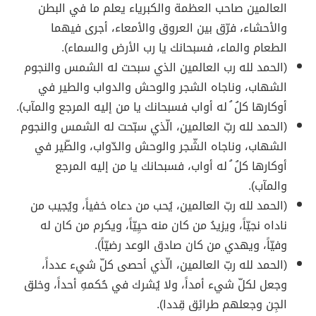
العالمين صاحب العظمة والكبرياء يعلم ما في البطن
والأحشاء، فرّق بين العروق والأمعاء، أجرى فيهما
الطعام والماء، فسبحانك يا رب الأرض والسماء).
(الحمد لله رب العالمين الذي سبحت له الشمس والنجوم
الشهاب، وناجاه الشجر والوحش والدواب والطير في
أوكارها كلُ ُ له أواب فسبحانك يا من إليه المرجع والمآب).
(الحمد لله ربّ العالمين، الّذي سبّحت له الشمس والنجوم
الشهاب، وناجاه الشّجر والوحش والدّواب، والطّير في
أوكارها كلُ ُ له أواب، فسبحانك يا من إليه المرجع
والمآب).
(الحمد لله ربّ العالمين، يُحب من دعاه خفياً، ويُجيب من
ناداه نجيّاً، ويزيدُ من كان منه حيِيّاً، ويكرم من كان له
وفيّاً، ويهدي من كان صادق الوعد رضيّاً).
(الحمد لله ربّ العالمين، الّذي أحصى كلّ شيء عدداً،
وجعل لكلّ شيء أمداً، ولا يُشرك في حُكمهِ أحداً، وخلق
الجِن وجعلهم طرائِق قِددا).