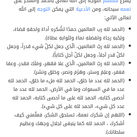
يشرع
للمسلم
التوجه إلى الله تعالى بالحمد والشكر على
نعمه
سبحانه، ومن
الأدعية
التي يمكن
التوجه
إلى الله
تعالى الآتي:
(الحمد لله رب العالمين حمدًا لشُكرهِ أداءً ولحقهِ قضاءً،
ولِحُبهِ رجاءً ولفضلهِ نماءً ولثوابهِ عطاءً).
(الحمد لله ربّ العالمين، الّذي جعل لكلّ شيء قدراً، وجعل
لكلّ قدرِ أجلاً، وجعل لكلّ أجلِ كتاباً).
(الحمد لله ربّ العالمين، الّذي علا فقهر، ومَلَكَ فقدر، وعفا
فغفر، وعلِمَ وستر، وهزَمَ ونصر، وخلق ونشر).
(الحمد لله عدد ما خلق، الحمد لله ملء ما خلق، الحمد لله
عدد ما في السموات وما في الأرض، الحمد لله عدد ما
أحصى كتابه، الحمد لله على ما أحصى كتابه، الحمد لله
عدد كل شيء، الحمد لله على كل شيء).
(اللهم إن شكرك نعمة، تستحق الشكر، فعلّمني كيف
أشكرك ، الحمد لله كما ينبغى لجلال وجهك وعظيم
سلطانك).