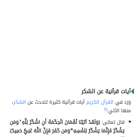
آيات قرآنية عن الشكر
وَرَدَ في
القرآن الكريم
آيات قرآنية كثيرة تتحدث عن
الشكر
،
منها الآتي:
[١]
قال تعالى:
(وَلَقَدْ آتَيْنَا لُقْمَانَ الْحِكْمَةَ أَنِ اشْكُرْ لِلَّهِ ۚ وَمَن
يَشْكُرْ فَإِنَّمَا يَشْكُرُ لِنَفْسِهِ ۖ وَمَن كَفَرَ فَإِنَّ اللَّهَ غَنِيٌّ حَمِيدٌ)
.