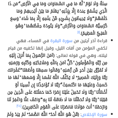
سِنَةٌ وَلَا نَوْمٌ ۚ لَّهُ مَا فِي السَّمَاوَاتِ وَمَا فِي الْأَرْضِ ۗ مَن ذَا
الَّذِي يَشْفَعُ عِندَهُ إِلَّا بِإِذْنِهِ ۚ يَعْلَمُ مَا بَيْنَ أَيْدِيهِمْ وَمَا
خَلْفَهُمْ ۖ وَلَا يُحِيطُونَ بِشَيْءٍ مِّنْ عِلْمِهِ إِلَّا بِمَا شَاءَ ۚ وَسِعَ
كُرْسِيُّهُ السَّمَاوَاتِ وَالْأَرْضَ ۖ وَلَا يَئُودُهُ حِفْظُهُمَا ۚ وَهُوَ
الْعَلِيُّ الْعَظِيمُ)
.
[١]
قراءة آخر آيتين من
سورة البقرة
في المساء، فهي
تكفي المؤمن من آفات الليل، وقيل إنها تكفيه من قيام
ليلته، وهي في قوله تعالى:
(آمَنَ الرَّسُولُ بِمَا أُنزِلَ إِلَيْهِ
مِن رَّبِّهِ وَالْمُؤْمِنُونَ ۚ كُلٌّ آمَنَ بِاللَّهِ وَمَلَائِكَتِهِ وَكُتُبِهِ وَرُسُلِهِ
لَا نُفَرِّقُ بَيْنَ أَحَدٍ مِّن رُّسُلِهِ ۚ وَقَالُوا سَمِعْنَا وَأَطَعْنَا ۖ غُفْرَانَكَ
رَبَّنَا وَإِلَيْكَ الْمَصِيرُ* لَا يُكَلِّفُ اللَّهُ نَفْسًا إِلَّا وُسْعَهَا ۚ لَهَا مَا
كَسَبَتْ وَعَلَيْهَا مَا اكْتَسَبَتْ ۗ رَبَّنَا لَا تُؤَاخِذْنَا إِن نَّسِينَا أَوْ
أَخْطَأْنَا ۚ رَبَّنَا وَلَا تَحْمِلْ عَلَيْنَا إِصْرًا كَمَا حَمَلْتَهُ عَلَى الَّذِينَ مِن
قَبْلِنَا ۚ رَبَّنَا وَلَا تُحَمِّلْنَا مَا لَا طَاقَةَ لَنَا بِهِ ۖ وَاعْفُ عَنَّا وَاغْفِرْ لَنَا
وَارْحَمْنَا ۚ أَنتَ مَوْلَانَا فَانصُرْنَا عَلَى الْقَوْمِ الْكَافِرِينَ)
.
[٢٤]
سورة الإخلاص
:
(قُلْ هُوَ اللَّهُ أَحَدٌ* اللَّهُ الصَّمَدُ* لَمْ يَلِدْ وَلَمْ