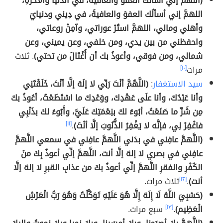
(اللهمَّ إني أسألُك العفوَ والعافيةَ، في الدنيا والآخرةِ،
اللهمَّ إني أسألُك العفوَ والعافيةَ، في دِيني ودنيايَ
وأهلي ومالي، اللهمَّ استُرْ عوراتي، وآمِنْ روعاتي،
واحفظني من بين يدي، ومن خلفي، وعن يميني، وعن
شمالي، ومن فوقي، وأعوذُ بك أن أُغْتَالَ من تحتي)
. ثلاث
مرات
[١٠]
سيد الاستغفار
:
(اللَّهُمَّ أنْتَ رَبِّي لا إلَهَ إلَّا أنْتَ، خَلَقْتَنِي
وأنا عَبْدُكَ، وأنا علَى عَهْدِكَ، ووَعْدِكَ ما اسْتَطَعْتُ، أعُوذُ بكَ
مِن شَرِّ ما صَنَعْتُ، أبُوءُ لكَ بنِعْمَتِكَ عَلَيَّ، وأَبُوءُ لكَ بذَنْبِي
فاغْفِرْ لِي، فإنَّه لا يَغْفِرُ الذُّنُوبَ إلَّا أنْتَ)
.
[١١]
(اللَّهمَّ عافِني في بدَني اللَّهمَّ عافِني في سمعي اللَّهمَّ
عافِني في بصري لا إلهَ إلَّا أنت، اللَّهمَّ إنِّي أعوذُ بِكَ منَ
الكُفْرِ والفقرِ اللَّهمَّ إنِّي أعوذُ بكَ من عذابِ القبرِ لا إلهَ إلَّا
أنت)
.
[١٢]
ثلاث مرات.
(حَسْبِيَ اللَّهُ لَا إِلَهَ إِلَّا هُوَ عَلَيْهِ تَوَكَّلْتُ وَهُوَ رَبُّ الْعَرْشِ
الْعَظِيم)
.
[١٣]
سبع مرات.