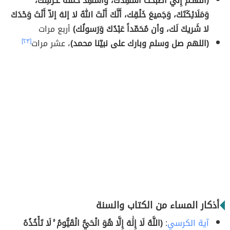
(اللّهُـمَّ إِنِّي أَصْبَحْتُ أُشْهِدُك، وَأُشْهِدُ حَمَلَةَ عَـرْشِك،
وَمَلَائِكَتَكَ، وَجَميعَ خَلْقِك، أَنَّكَ أَنْتَ اللهُ لا إلهَ إلاّ أَنْتَ وَحْدَكَ
لا شَريكَ لَك، وأن مُحَمّداً عَبْدُكَ وَرَسولُك)
أربع مرات
(اللهم صل وسلم وبارك على نبيّنا محمد)
، عشر مرات
[٢٣]
أذكار المساء من الكتاب والسنة
آية الكرسي
:
(اللَّهُ لَا إِلَٰهَ إِلَّا هُوَ الْحَيُّ الْقَيُّومُ ۚ لَا تَأْخُذُهُ