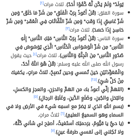
يُولَدْ* وَلَمْ يَكُن لَّهُ كُفُوًا أَحَدٌ)
. ثلاث مرات
[٢]
سورة الفلق:
(قُلْ أَعُوذُ بِرَبِّ الْفَلَقِ* مِن شَرِّ مَا خَلَقَ* وَمِن
شَرِّ غَاسِقٍ إِذَا وَقَبَ* وَمِن شَرِّ النَّفَّاثَاتِ فِي الْعُقَدِ* وَمِن شَرِّ
حَاسِدٍ إِذَا حَسَدَ)
. ثلاث مرات
[٣]
سورة الناس:
(قُلْ أَعُوذُ بِرَبِّ النَّاسِ* مَلِكِ النَّاسِ* إِلَٰهِ
النَّاسِ* مِن شَرِّ الْوَسْوَاسِ الْخَنَّاسِ* الَّذِي يُوَسْوِسُ فِي
صُدُورِ النَّاسِ* مِنَ الْجِنَّةِ وَالنَّاسِ)
، ثلاث مرات
[٤]
حيث يقول
رسول الله صلى الله عليه وسلم:
(قُلْ هُوَ اللهُ أَحَدٌ،
والْمُعَوِّذتَيْنِ حَينَ تُمسي وحين تُصبِحُ، ثلاثَ مراتٍ، يكفيكَ
مِنْ كلِّ شئٍ)
.
[٢٥]
(اللهمَّ إنِّي أعوذُ بك من الهمِّ والحزنِ، والعجزِ والكسلِ،
والبُخلِ والجُبنِ، وضَلَعِ الدَّينِ، وغَلَبَةِ الرجالِ)
.
[٥]
(بسمِ اللهِ الذي لا يَضرُ مع اسمِه شيءٌ في الأرضِ ولا في
السماءِ وهو السميعُ العليمِ).
[٦]
ثلاثُ مراتٍ
.
(يا حيُّ يا قيُّومُ، برَحمتِكَ أستَغيثُ، أصلِح لي شأني كُلَّهُ،
ولا تَكِلني إلى نَفسي طرفةَ عينٍ)
.
[٧]