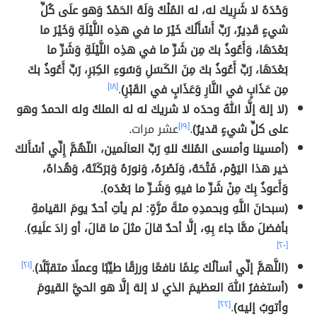
وَحْدَهُ لا شَرِيكَ له، له المُلْكُ وَلَهُ الحَمْدُ وَهو علَى كُلِّ
شيءٍ قَدِيرٌ، رَبِّ أَسْأَلُكَ خَيْرَ ما في هذِه اللَّيْلَةِ وَخَيْرَ ما
بَعْدَهَا، وَأَعُوذُ بكَ مِن شَرِّ ما في هذِه اللَّيْلَةِ وَشَرِّ ما
بَعْدَهَا، رَبِّ أَعُوذُ بكَ مِنَ الكَسَلِ وَسُوءِ الكِبَرِ، رَبِّ أَعُوذُ بكَ
مِن عَذَابٍ في النَّارِ وَعَذَابٍ في القَبْرِ)
.
[١٨]
(لا إلهَ إلَّا اللهُ وحدَه لا شريكَ له له الملكُ وله الحمدُ وهو
على كلِّ شيءٍ قديرٌ)
.
[١٩]
عشر مرات.
(أمسينا وأمسى المُلكُ للهِ رَبِّ العالَمين، اللّهُمَّ إِنِّي أسْأَلكَ
خير هذا اليَوْم، فَتْحَهُ، وَنَصْرَهُ، وَنورَهُ وَبَرَكَتَهُ، وَهُداهُ،
وَأَعوذُ بِكَ مِنْ شَرِّ ما فيهِ وَشَـرِّ ما بَعْدَه).
(سبحانَ اللَّهِ وبحمدِهِ مئةَ مرَّةٍ: لم يأتِ أحدٌ يومَ القيامةِ
بأفضلَ ممَّا جاءَ بِهِ، إلَّا أحدٌ قالَ مثلَ ما قالَ، أو زادَ علَيهِ)
.
[٢٠]
(اللَّهمَّ إنِّي أسألُكَ عِلمًا نافعًا ورزقًا طيِّبًا وعملًا متقبَّلًا)
.
[٢١]
(أستغفرُ اللهَ العظيمَ الذي لا إلهَ إلَّا هو الحيَّ القيومَ
وأتوبُ إليه)
.
[٢٢]