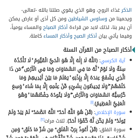
الذكر
غذاء الروح، وهو الذي يقوي صلتنا بالله -تعالى-
ويحمينا من
وساوس الشياطين
ومن كل أذى أو عارض يمكن
أن يمر بنا، لذلك لابد من قراءة
أذكار الصباح
والمساء يومياً،
وفيما يأتي بيان
أذكار الصبح
وأذكار المساء
كاملة.
أذكار الصباح من القرآن السنة
آية الكرسي
:
(اللَّهُ لَا إِلَٰهَ إِلَّا هُوَ الْحَيُّ الْقَيُّومُ ۚ لَا تَأْخُذُهُ
سِنَةٌ وَلَا نَوْمٌ ۚ لَّهُ مَا فِي السَّمَاوَاتِ وَمَا فِي الْأَرْضِ ۗ مَن ذَا
الَّذِي يَشْفَعُ عِندَهُ إِلَّا بِإِذْنِهِ ۚ يَعْلَمُ مَا بَيْنَ أَيْدِيهِمْ وَمَا
خَلْفَهُمْ ۖ وَلَا يُحِيطُونَ بِشَيْءٍ مِّنْ عِلْمِهِ إِلَّا بِمَا شَاءَ ۚ وَسِعَ
كُرْسِيُّهُ السَّمَاوَاتِ وَالْأَرْضَ ۖ وَلَا يَئُودُهُ حِفْظُهُمَا ۚ وَهُوَ
الْعَلِيُّ الْعَظِيمُ)
.
[١]
سورة الإخلاص
:
(قُلْ هُوَ اللَّهُ أَحَدٌ* اللَّهُ الصَّمَدُ* لَمْ يَلِدْ وَلَمْ
يُولَدْ* وَلَمْ يَكُن لَّهُ كُفُوًا أَحَدٌ)
. ثلاث مرات
[٢]
سورة الفلق:
(قُلْ أَعُوذُ بِرَبِّ الْفَلَقِ* مِن شَرِّ مَا خَلَقَ* وَمِن