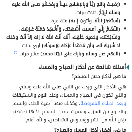
(رَضيـتُ بِاللهِ رَبَّـاً وَبِالإسْلامِ ديـناً وَبِمُحَـمَّدٍ صلى الله عليه
وسلم نَبِيّـاً).
ثلاث مرات.
(أستَغفِرُ اللهَ، وأتوبُ إليه)
مئة مرة.
(اللّهُـمَّ إِنِّي أمسيت أُشْهِدُك، وَأُشْهِدُ حَمَلَةَ عَـرْشِك،
وَمَلَائِكَتَكَ، وَجَميعَ خَلْقِك، أَنَّكَ أَنْتَ اللهُ لا إلهَ إلاّ أَنْتَ وَحْدَكَ
لا شَريكَ لَك، وأن مُحَمّداً عَبْدُكَ وَرَسولُك)
أربع مرات
(اللهم صل وسلم وبارك على نبيّنا محمد)
عشر مرات.
[٢٣]
أسئلة شائعة عن أذكار الصباح والمساء
ما هي أذكار حصن المسلم؟
هي الأذكار التي وردت عن النبي صلى الله عليه وسلم،
والتي تكون في الصباح والمساء، وعند النوم والاستيقاظ،
وبعد الصلاة المفروضة
، وكذلك منها أدعية الخلاء والسفر
والخروج من المنزل، وسميت بحصن المسلم، لأنها تحفظه
بإذن الله من الشر ووساوس الشياطين، والله أعلم.
ما هي أفضل أذكار المساء والصباح؟