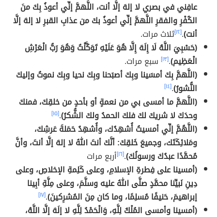
عافِني في بصري لا إلهَ إلَّا أنت، اللَّهمَّ إنِّي أعوذُ بِكَ منَ
الكُفْرِ والفقرِ اللَّهمَّ إنِّي أعوذُ بكَ من عذابِ القبرِ لا إلهَ إلَّا
أنت)
.
[١٢]
ثلاث مرات.
(حَسْبِيَ اللَّهُ لَا إِلَهَ إِلَّا هُوَ عَلَيْهِ تَوَكَّلْتُ وَهُوَ رَبُّ الْعَرْشِ
الْعَظِيم)
.
[١٣]
سبع مرات.
(اللَّهمَّ بِكَ أمسَينا وبِكَ أصبَحنا وبِكَ نحيا وبِكَ نموتُ وإليكَ
النُّشورُ)
.
[١٤]
(اللَّهمَّ ما أمسى بي من نعمةٍ أو بأحدٍ من خلقِكَ، فمنكَ
وحدَكَ لا شريكَ لكَ فلكَ الحمدُ ولكَ الشُّكرُ)
.
[١٥]
(اللَّهُمَّ إنِّي أمسيتُ أُشهِدُك، وأُشهِدُ حَمَلةَ عَرشِكَ،
ومَلائِكَتَك، وجميعَ خَلقِكَ: أنَّكَ أنتَ اللهُ لا إلهَ إلَّا أنتَ، وأنَّ
مُحمَّدًا عبدُكَ ورسولُكَ)
.
[١٦]
أربع مرات
(أمسينا على فِطرةِ الإسلامِ، وعلى كَلِمةِ الإخلاصِ، وعلى
دِينِ نَبيِّنا محمَّدٍ صلَّى اللهُ عليه وسلَّمَ، وعلى مِلَّةِ أبِينا
إبراهيمَ، حَنيفًا مُسلِمًا، وما كان مِنَ المُشرِكينَ)
.
[١٧]
(أمسينا وأمسى المُلْكُ لِلَّهِ، وَالْحَمْدُ لِلَّهِ لا إلَهَ إلَّا اللَّهُ،