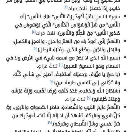
شَرِّ غَاسِقٍ إِذَا وَقَبَ* وَمِن شَرِّ النَّفَّاثَاتِ فِي الْعُقَدِ* وَمِن شَرِّ
حَاسِدٍ إِذَا حَسَدَ)
. ثلاث مرات
[٣]
سورة الناس:
(قُلْ أَعُوذُ بِرَبِّ النَّاسِ* مَلِكِ النَّاسِ* إِلَٰهِ
النَّاسِ* مِن شَرِّ الْوَسْوَاسِ الْخَنَّاسِ* الَّذِي يُوَسْوِسُ فِي
صُدُورِ النَّاسِ* مِنَ الْجِنَّةِ وَالنَّاسِ)
، ثلاث مرات
[٤]
(اللهمَّ إنِّي أعوذُ بك من الهمِّ والحزنِ، والعجزِ والكسلِ،
والبُخلِ والجُبنِ، وضَلَعِ الدَّينِ، وغَلَبَةِ الرجالِ)
.
[٥]
(بسمِ اللهِ الذي لا يَضرُ مع اسمِه شيءٌ في الأرضِ ولا في
السماءِ وهو السميعُ العليمِ).
[٦]
ثلاثُ مراتٍ
.
(يا حيُّ يا قيُّومُ، برَحمتِكَ أستَغيثُ، أصلِح لي شأني كُلَّهُ،
ولا تَكِلني إلى نَفسي طرفةَ عينٍ)
.
[٧]
(سُبْحَانَ اللهِ وَبِحَمْدِهِ، عَدَدَ خَلْقِهِ وَرِضَا نَفْسِهِ وَزِنَةَ عَرْشِهِ
وَمِدَادَ كَلِمَاتِهِ)
،
[٨]
ثلاث مرات.
(اللَّهمَّ عالِمَ الغَيبِ والشَّهادةِ، فاطرَ السَّمواتِ والأرضِ، رَبَّ
كلِّ شيءٍ ومَليكَهُ، أشهدُ أن لا إلَهَ إلَّا أنتَ، أعوذُ بِكَ مِن
شرِّ نفسي وشرِّ الشَّيطانِ وشِركِهِ)
.
[٩]