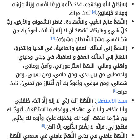
(سُبْحَانَ اللهِ وَبِحَمْدِهِ، عَدَدَ خَلْقِهِ وَرِضَا نَفْسِهِ وَزِنَةَ عَرْشِهِ
وَمِدَادَ كَلِمَاتِهِ)
،
[٨]
ثلاث مرات.
(اللَّهمَّ عالِمَ الغَيبِ والشَّهادةِ، فاطرَ السَّمواتِ والأرضِ، رَبَّ
كلِّ شيءٍ ومَليكَهُ، أشهدُ أن لا إلَهَ إلَّا أنتَ، أعوذُ بِكَ مِن
شرِّ نفسي وشرِّ الشَّيطانِ وشِركِهِ)
.
[٩]
(اللهمَّ إني أسألُك العفوَ والعافيةَ، في الدنيا والآخرةِ،
اللهمَّ إني أسألُك العفوَ والعافيةَ، في دِيني ودنيايَ
وأهلي ومالي، اللهمَّ استُرْ عوراتي، وآمِنْ روعاتي،
واحفظني من بين يدي، ومن خلفي، وعن يميني، وعن
شمالي، ومن فوقي، وأعوذُ بك أن أُغْتَالَ من تحتي)
. ثلاث
مرات
[١٠]
سيد الاستغفار
:
(اللَّهُمَّ أنْتَ رَبِّي لا إلَهَ إلَّا أنْتَ، خَلَقْتَنِي
وأنا عَبْدُكَ، وأنا علَى عَهْدِكَ، ووَعْدِكَ ما اسْتَطَعْتُ، أعُوذُ بكَ
مِن شَرِّ ما صَنَعْتُ، أبُوءُ لكَ بنِعْمَتِكَ عَلَيَّ، وأَبُوءُ لكَ بذَنْبِي
فاغْفِرْ لِي، فإنَّه لا يَغْفِرُ الذُّنُوبَ إلَّا أنْتَ)
.
[١١]
(اللَّهمَّ عافِني في بدَني اللَّهمَّ عافِني في سمعي اللَّهمَّ