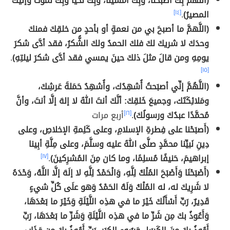
(اللَّهمَّ بِكَ أصبَحنا، وبِكَ أمسَينا، وبِكَ نحيا وبِكَ نموتُ وإليكَ
المصيرُ)
.
[١٤]
(اللَّهمَّ ما أصبحَ بي من نعمةٍ أو بأحدٍ من خلقِكَ فمنكَ
وحدَكَ لا شريكَ لكَ فلكَ الحمدُ ولكَ الشُّكرُ، فقد أدَّى شكرَ
يومِهِ ومن قالَ مثلَ ذلكَ حينَ يمسي فقد أدَّى شكرَ ليلتِهِ)
.
[١٥]
(اللَّهُمَّ إنِّي أصبَحتُ أُشهِدُك، وأُشهِدُ حَمَلةَ عَرشِكَ،
ومَلائِكَتَك، وجميعَ خَلقِكَ: أنَّكَ أنتَ اللهُ لا إلهَ إلَّا أنتَ، وأنَّ
مُحمَّدًا عبدُكَ ورسولُكَ)
.
[١٦]
أربع مرات
(أَصبَحْنا على فِطرةِ الإسلامِ، وعلى كَلِمةِ الإخلاصِ، وعلى
دِينِ نَبيِّنا محمَّدٍ صلَّى اللهُ عليه وسلَّمَ، وعلى مِلَّةِ أبِينا
إبراهيمَ، حَنيفًا مُسلِمًا، وما كان مِنَ المُشرِكينَ)
.
[١٧]
(أَصْبَحْنَا وَأَصْبَحَ المُلْكُ لِلَّهِ، وَالْحَمْدُ لِلَّهِ لا إلَهَ إلَّا اللَّهُ، وَحْدَهُ
لا شَرِيكَ له، له المُلْكُ وَلَهُ الحَمْدُ وَهو علَى كُلِّ شيءٍ
قَدِيرٌ، رَبِّ أَسْأَلُكَ خَيْرَ ما في هذِه اللَّيْلَةِ وَخَيْرَ ما بَعْدَهَا،
وَأَعُوذُ بكَ مِن شَرِّ ما في هذِه اللَّيْلَةِ وَشَرِّ ما بَعْدَهَا، رَبِّ