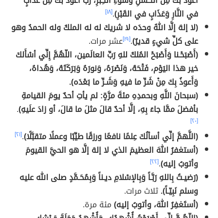
أَعُوذُ بكَ مِنَ الكَسَلِ وَسُوءِ الكِبَرِ، رَبِّ أَعُوذُ بكَ مِن عَذَابٍ
في النَّارِ وَعَذَابٍ في القَبْرِ)
.
[١٨]
(لا إلهَ إلَّا اللهُ وحدَه لا شريكَ له له الملكُ وله الحمدُ وهو
على كلِّ شيءٍ قديرٌ)
.
[١٩]
عشر مرات.
(أَصْبَحْـنا وَأَصْبَحْ المُلكُ للهِ رَبِّ العالَمين، اللّهُمَّ إِنِّي أسْأَلكَ
خير هذا اليَوْم، فَتْحَهُ، وَنَصْرَهُ، وَنورَهُ وَبَرَكَتَهُ، وَهُداهُ،
وَأَعوذُ بِكَ مِنْ شَرِّ ما فيهِ وَشَـرِّ ما بَعْدَه).
(سبحانَ اللَّهِ وبحمدِهِ مئةَ مرَّةٍ: لم يأتِ أحدٌ يومَ القيامةِ
بأفضلَ ممَّا جاءَ بِهِ، إلَّا أحدٌ قالَ مثلَ ما قالَ، أو زادَ علَيهِ)
.
[٢٠]
(اللَّهمَّ إنِّي أسألُكَ عِلمًا نافعًا ورزقًا طيِّبًا وعملًا متقبَّلًا)
.
[٢١]
(أستغفرُ اللهَ العظيمَ الذي لا إلهَ إلَّا هو الحيَّ القيومَ
وأتوبُ إليه)
.
[٢٢]
(رَضيـتُ بِاللهِ رَبَّـاً وَبِالإسْلامِ ديـناً وَبِمُحَـمَّدٍ صلى الله عليه
وسلم نَبِيّـاً).
ثلاث مرات.
(أستَغفِرُ اللهَ، وأتوبُ إليه)
مئة مرة.