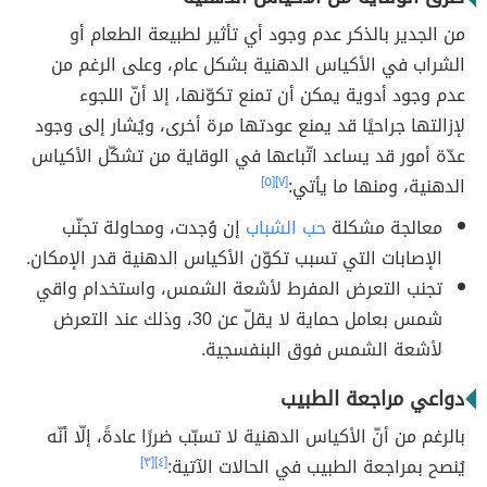
من الجدير بالذكر عدم وجود أي تأثير لطبيعة الطعام أو
الشراب في الأكياس الدهنية بشكل عام، وعلى الرغم من
عدم وجود أدوية يمكن أن تمنع تكوّنها، إلا أنّ اللجوء
لإزالتها جراحيًا قد يمنع عودتها مرة أخرى، ويُشار إلى وجود
عدّة أمور قد يساعد اتّباعها في الوقاية من تشكّل الأكياس
الدهنية، ومنها ما يأتي:
[٧]
[٥]
معالجة مشكلة
حب الشباب
إن وُجدت، ومحاولة تجنّب
الإصابات التي تسبب تكوّن الأكياس الدهنية قدر الإمكان.
تجنب التعرض المفرط لأشعة الشمس، واستخدام واقي
شمس بعامل حماية لا يقلّ عن 30، وذلك عند التعرض
لأشعة الشمس فوق البنفسجية.
دواعي مراجعة الطبيب
بالرغم من أنّ الأكياس الدهنية لا تسبّب ضررًا عادةً، إلّا أنّه
يُنصح بمراجعة الطبيب في الحالات الآتية:
[٤]
[٣]