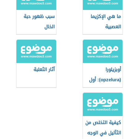
ما هي الإكزيما
سبب ظهور حبة
العصبية
الخال
أوبزيلورا
آثار الثعلبة
(opzelura): أول
دواء يُعيد التصبغ
لمرضى البهاق
كيفية التخلص من
الثآليل في الوجه