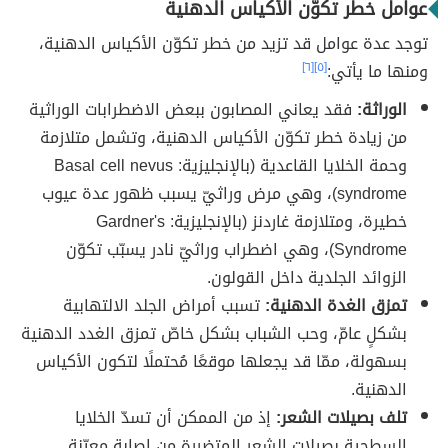
عوامل خطر تكوّن الأكياس الدهنية
توجد عدة عوامل قد تزيد من خطر تكوّن الأكياس الدهنية،
ومنها ما يأتي:
[٥]
[٦]
الوراثة:
فقد يعاني المصابون ببعض الاضطرابات الوراثية
من زيادة خطر تكوّن الأكياس الدهنية، وتشمل متلازمة
وحمة الخلايا القاعدية (بالإنجليزية: Basal cell nevus
syndrome)، وهي مرض وراثيّ يسبب ظهور عدة عيوب
خطيرة، ومتلازمة غاردنز (بالإنجليزية: Gardner's
Syndrome)، وهي اضطراب وراثيّ نادر يسبّب تكوّن
الزوائد الجلدية داخل القولون.
تمزق الغدة الدهنية:
تسبب أمراض الجلد الالتهابية
بشكلٍ عامّ، وحب الشباب بشكل خاصّ تمزق الغدد الدهنية
بسهولة، ممّا قد يجعلها موقعًا مُحتملًا لتكون الأكياس
الدهنية.
تلف بصيلات الشعر:
إذ من الممكن أن تسدّ الخلايا
السطحية بصيلات الشعر المتضررة من إصابة معيّنة