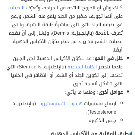
كالخدوش أو الجروح الناتجة من الجراحة، وتُعرّف
البصيلات
على أنها تجويف صغير من الجلد ينمو منه الشعر، ويقع
في طبقة الجلد التي تلي مباشرةً طبقة البشرة، والتي
تُعرَف بالأدمة (بالإنجليزية: Dermis)، ويُشار إلى أنّ تضخم
بصيلات الشعر قد يزيد من خطر تكوّن الأكياس الدهنية
أيضًا.
خلل في النمو:
قد تتكوّن الأكياس الدهنية لدى الجنين
عندما تنحصر
الخلايا الجذعية
(بالإنجليزية: Stem cells) التي
تهدف إلى تكوين الجلد أو الشعر أو الأظافر في الخلايا
التي تشكل أنسجة أخرى.
عوامل أخرى:
ومنها ما يأتي:
ارتفاع مستويات
هرمون التستوستيرون
(بالإنجليزية:
Testosterone).
جنس الذكورة.
طرق الوقاية من الأكياس الدهنية