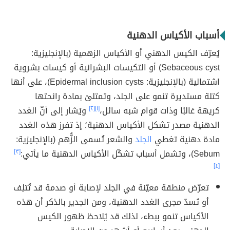
أسباب الأكياس الدهنية
يُعرّف الكيس الدهني أو الأكياس الزهمية (بالإنجليزية:
Sebaceous cyst) أو التكيسات البشرانية أو كيسات بشروية
اشتمالية (بالإنجليزية: Epidermal inclusion cysts)، على أنها
كتلة مستديرة تنمو على الجلد، وتمتلئ بمادة رائحتها
كريهة غالبًا وذات قوام شبه سائل،
[١]
[٢]
ويُشار إلى أنّ الغدد
الدهنية مصدر تشكل الأكياس الدهنية؛ إذ تفرز هذه الغدد
مادة دهنية تغطي
الجلد
والشعر تُسمى الزُّهم (بالإنجليزية:
Sebum)، وتشمل أسباب تشكّل الأكياس الدهنية ما يأتي:
[٣]
[٤]
تعرّض منطقة معيّنة في الجلد لإصابة أو صدمة قد تُتلِف
أو تَسدّ مجرى الغدد الدهنية، ومن الجدير بالذكر أن هذه
الأكياس تنمو ببطء، لذلك قد يُلاحظ ظهور الكيس