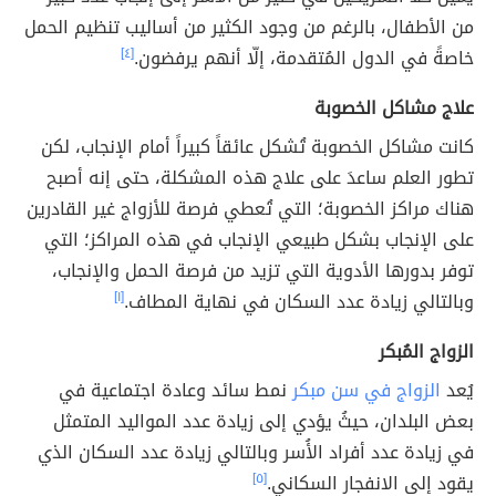
من الأطفال، بالرغم من وجود الكثير من أساليب تنظيم الحمل
خاصةً في الدول المُتقدمة، إلّا أنهم يرفضون.
[٤]
علاج مشاكل الخصوبة
كانت مشاكل الخصوبة تُشكل عائقاً كبيراً أمام الإنجاب، لكن
تطور العلم ساعدَ على علاج هذه المشكلة، حتى إنه أصبح
هناك مراكز الخصوبة؛ التي تُعطي فرصة للأزواج غير القادرين
على الإنجاب بشكل طبيعي الإنجاب في هذه المراكز؛ التي
توفر بدورها الأدوية التي تزيد من فرصة الحمل والإنجاب،
وبالتالي زيادة عدد السكان في نهاية المطاف.
[١]
الزواج المُبكر
يُعد
الزواج في سن مبكر
نمط سائد وعادة اجتماعية في
بعض البلدان، حيثُ يؤدي إلى زيادة عدد المواليد المتمثل
في زيادة عدد أفراد الأُسر وبالتالي زيادة عدد السكان الذي
يقود إلى الانفجار السكاني.
[٥]