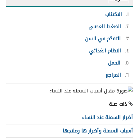
١
الاكتئاب
٢
الضغط العصبى
٣
التقدّم في السن
٤
النظام الغذائي
٥
الحمل
٦
المراجع
ذات صلة
أضرار السمنة عند النساء
أسباب السمنة وأضرار ها وعلاجها