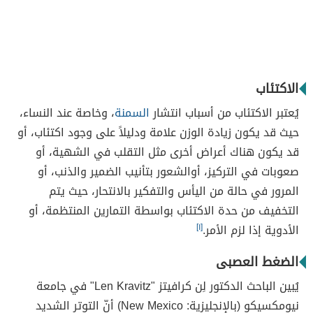
الاكتئاب
يُعتبر الاكتئاب من أسباب انتشار
السمنة
، وخاصة عند النساء،
حيث قد يكون زيادة الوزن علامة ودليلاً على وجود اكتئاب، أو
قد يكون هناك أعراض أخرى مثل التقلب في الشهية، أو
صعوبات في التركيز، أوالشعور بتأنيب الضمير والذنب، أو
المرور في حالة من اليأس والتفكير بالانتحار، حيث يتم
التخفيف من حدة الاكتئاب بواسطة التمارين المنتظمة، أو
الأدوية إذا لزم الأمر.
[١]
الضغط العصبى
يُبين الباحث الدكتور لِن كرافيتز "Len Kravitz" في جامعة
نيومكسيكو (بالإنجليزية: New Mexico) أنّ التوتر الشديد