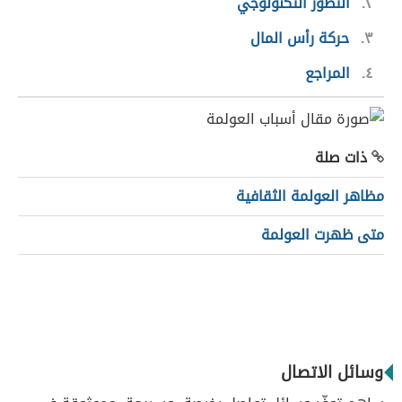
٢
التطور التكنولوجي
٣
حركة رأس المال
٤
المراجع
ذات صلة
مظاهر العولمة الثقافية
متى ظهرت العولمة
وسائل الاتصال