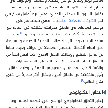
ساهم توفّر وسائل تواصل رخيصة، وسريعة، وموثوقة في
تسارع انتشار ظاهرة العولمة، فهي العامل الرئيسي في
تكامل السوق الرأسمالي الدوليّ، وهي أيضاً عامل مهمّ في
نمو
الشركات متعدّدة الجنسيات
، فهي تساعدهم على
توسيع أعمالهم في مناطق جغرافيّة مختلفة في العالم مع
بقاء هذه الشركات تحت سيطرة المكتب الرئيسي،
[١]
فقد
ساعد الإنترنت ووسائل الاتصالات الدولية الرخيصة والسريعة
على إتمام أنشطة التصميم المعقدّة من مواقع بعيدة تماماً
عن مراكز التصنيع ووظائف العمل الأخرى، كما أصبح أيضاً من
السهل لمراكز الاتصال الأجنبية الرد على الاستفسارات
والأسئلة على بعد أميال، وأصبح من الممكن توظيف عمّال
بأجور منخفضة من مناطق أخرى، وعمّال أكثر مهارةً من شتى
بقاع العالم.
[٢]
التطور التكنولوجي
يُعتبر التطوّر التكنولوجيّ الواسع الذي شهده العالم، وما
قدّمه من خدمات فعّالة ابتداءً باتصال الإنترنت عالي السرعة