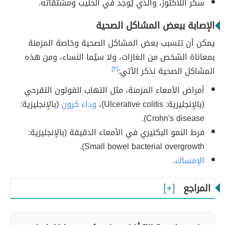
سكر اللاكتوز، والذي يُوجد في الحليب ومشتقاته.
الإصابة ببعض المشاكل الصحية
يمكن أن تتسبب بعض المشاكل الصحية وخاصة المزمنة
بمعاناة الشخص من الغازات، ولا سيّما النساء، ومن هذه
المشاكل الصحية نذكر الآتي:
[٣]
أمراض الأمعاء المزمنة، مثل التهاب القولون التقرحي
(بالإنجليزية: Ulcerative colitis)،
وداء كرون
(بالإنجليزية:
Crohn's disease).
فرط النمو البكتيري في الأمعاء الدقيقة (بالإنجليزية:
Small bowel bacterial overgrowth).
الإمساك
.
المراجع