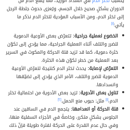
يتسبب
تخثر الدم
في انسداد الوريد، مما يمنع الدم من
الدوران بشكلٍ صحيح خلال الجسم، ويُعزى حدوث جلطة الرجل
إلى تخثر الدم، ومن الأسباب المؤدية لتخثر الدم نذكر ما
يأتي:
[١]
الخضوع لعملية جراحية:
تتعرّض بعض الأوعية الدموية
للضرر والتلف أثناء العملية الجراحية، مما يؤدي إلى تكوّن
خثرة دموية، كما قد تزيد قلة الحركة والمكوث في السرير
بعد العملية من خطر تكوّن هذه الخثرة.
التعرّض لإصابة:
يحدث تخثر الدم كنتيجة لتعرّض الأوعية
الدموية للضرر والتلف، الأمر الذي يؤدي إلى تضيّقها
وانسدادها.
تناول بعض الأدوية:
تزيد بعض الأدوية من احتمالية تخثر
الدم،
[١]
مثل: حبوب منع الحمل.
[٢]
قلة الحركة أو انعدامها:
يتجمع الدم في الساقين عند
الجلوس بشكلٍ متكرر، وخاصةً في الأجزاء السفلية منها،
وفي حال عدم القدرة على الحركة لفترة طويلة فإنّ ذلك