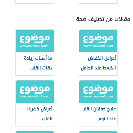
مقالات من تصنيف صحة
أعراض انخفاض
ما أسباب زيادة
الضغط عند الحامل
دقات القلب
علاج خفقان القلب
أعراض كهرباء
عند النوم
القلب