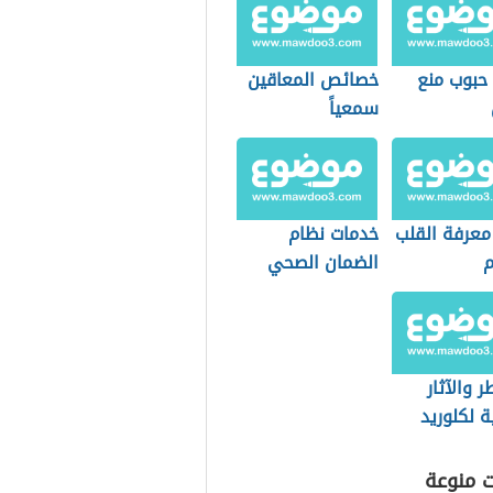
 حبوب منع
خصائص المعاقين
سمعياً
 معرفة القلب
خدمات نظام
م
الضمان الصحي
التعاوني
(السعودية)
ر والآثار
ية لكلوريد
يوم
ت منوعة