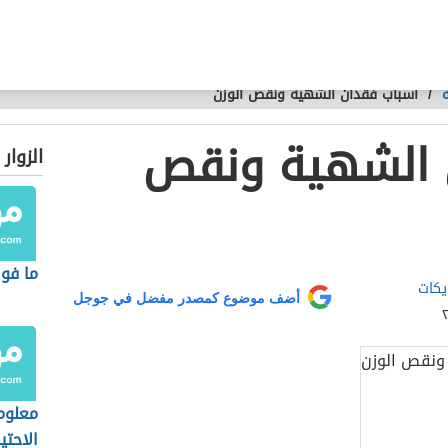
/
أسباب فقدان الشهية ونقص الوزن
 الشهية ونقص
الزوار
ما فوا
يكات
أضف موضوع كمصدر مفضل في جوجل
معلوم
الاحتي