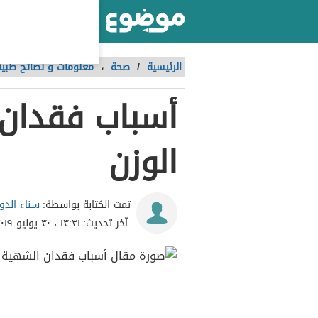
أكبر موقع عربي بالعالم
الرئيسية
/
صحة
،
معلومات و نصائح طبية
أسباب فقدان
الوزن
سناء الدو
تمت الكتابة بواسطة:
آخر تحديث:
١٣:٣١ ، ٣٠ يوليو ٢٠١٩