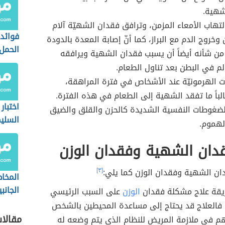
شهية.
التهاب الأمعاء المزمن، وترافق فقدان الشهيّة آلام
فوائد
وخروج الدم مع البراز، كما أنّ إصابة المعدة بالدودة
الحمل
 من شأنه أيضاً أن يسبب فقدان الشهية ويرافقه
لم في البطن بعد تناول الطعام.
ت الهرمونيّة عند الأشخاص في فترة المراهقة،
الباً ما تفقد الشهية إلى الطعام في هذه الفترة.
اختبار
لضغوطات النفسية الشديدة كالحزن والقلق والضيق
السلي
الهموم.
دان الشهية وفقدان الوزن
ان الشهية وفقدان الوزن كما يلي:
[٣]
المخاط
الجانب
يقة علاج مشكلة فقدان
الوزن
على السبب الرئيسي
الصود
فالعلاج قد يحتاج إلى مساعدة المحيطين بالشخص
مقالا
م في ملازمة المريض للنظام الذي يتم وضعه له