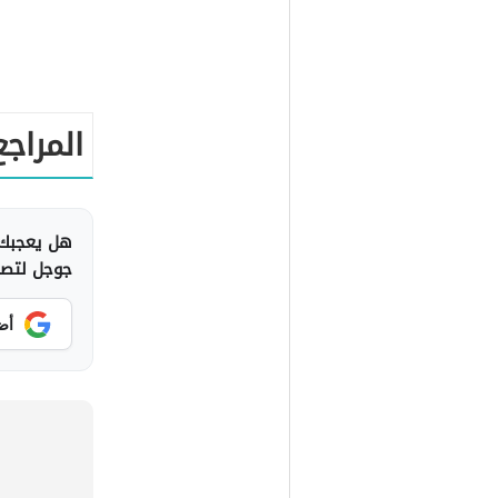
المراجع
هل يعجبك 
جوجل لتصلك
أض