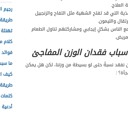
ة العلاج.
رجيم ال
غذية التي قد تفتح الشهية مثل التفاح والزنجبيل
طريقة 
رتقال والليمون.
مع الناس بشكلٍ إيجابي ومشاركتهم تناول الطعام
تهنئة 
مريض.
كلام م
سباب فقدان الوزن المفاجئ
فوائد 
ما سبب
ن نفقد نسبةً حتى لو بسيطة من وزننا، لكن هل يمكن
أة؟ :
كيف ا
طريقة 
كلمات 
أدعية ل