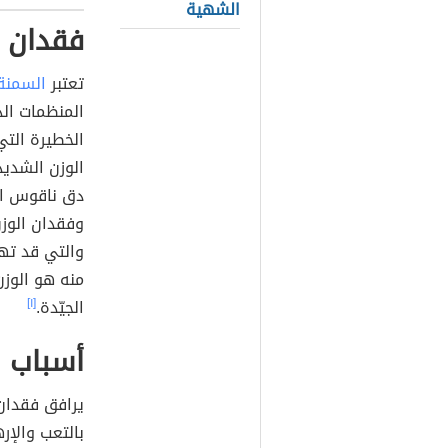
الشهية
فقدان 
تعتبر
السمنة
المنظمات الد
الخطيرة الت
الوزن الشديد
دق ناقوس ال
وفقدان الوزن
والتي قد تهد
منه هو الوزن
الجيّدة.
[١]
أسباب 
يرافق فقدا
بالتعب والإ