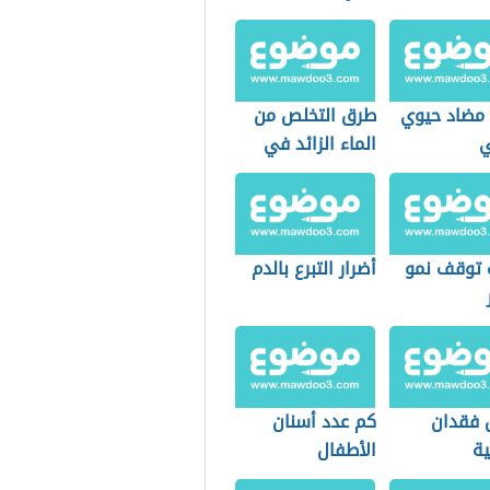
مضاد حيوي
طرق التخلص من
ي
الماء الزائد في
الجسم
 توقف نمو
أضرار التبرع بالدم
 فقدان
كم عدد أسنان
ة
الأطفال