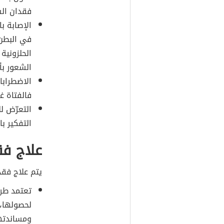
فقدان ال
الإصابة ب
في البطن 
الحلزونية
الشعور بأ
الاضطرابا
فالفتاة غ
التعرّض ل
التفكير ب
علاج فق
يتم علاج فقد
تعتمد طر
لحصولها، 
ومساندته