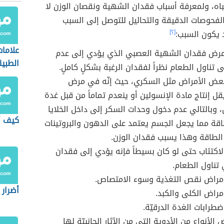
نتباه، ولمعرفة أسباب فقدان الشهية ونقصان الوزن لا
الفحوصات الدقيقة والتحاليل للتوصل إلى السبب
 يكون السبب:
[٢]
علاما
بمرض فقدان الشهية العصبي الذي يؤدي إلى عدم
الطبية
ى تناول الطعام نظراً لفقدان الرغبة بشكلٍ كاملٍ.
بعض الأمراض مثل السكري، حيث إنّه في مرض
ل إنتاج مادة الإنسولين أو ينعدم تماماً من قبل غدة
، وبالتالي عدم دخول وحدات السكر إلى داخل الخلايا
كيف أ
طاقة مما يجعل الجسم يعتمد على الدهون والبروتينات
الطاقة وهذا يسبب فقدان الوزن.
الاكتئاب حتى لو كان بسيطاً فإنه يؤدي إلى فقدان
 تناول الطعام.
أمراض نقص التغذية وسوء الامتصاص.
أضرار 
أمراض الكلى والكبد.
ضطرابات الغدة الدرقيّة.
الأنواع من الأدوية التي من الآثار الجانبيّة لها