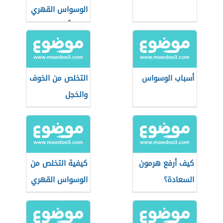
الوسواس القهري
نهائياً
أسباب الوسواس
التخلص من الخوف
والخجل
كيف أرفع هرمون
كيفية التخلص من
السعادة؟
الوسواس القهري