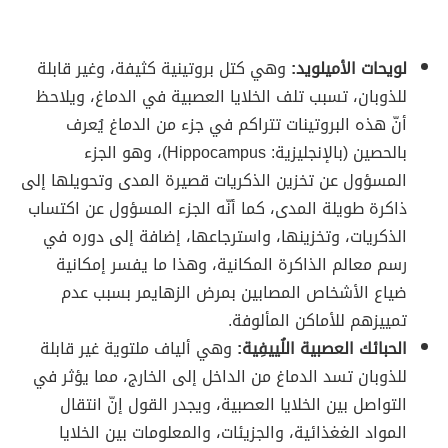
لويحات الأميلويد:
وهي كتل بروتينية كثيفة، وغير قابلة
للذوبان، تسبب تلف الخلايا العصبية في الدماغ، ويلاحظ
أنّ هذه البروتينات تتراكم في جزء من الدماغ يُعرف
بالحصين (بالإنجليزية: Hippocampus)، وهو الجزء
المسؤول عن تخزين الذكريات قصيرة المدى وتحويلها إلى
ذاكرة طويلة المدى، كما أنّه الجزء المسؤول عن اكتساب
الذكريات، وتخزينها، واسترجاعها، إضافة إلى دوره في
رسم معالم الذاكرة المكانية، وهذا ما يفسر إمكانية
ضياع الأشخاص المصابين بمرض الزهايمر بسبب عدم
تمييزهم للأماكن المألوفة.
الحبائك العصبية اللُييفِية:
وهي ألياف ملتوية غير قابلة
للذوبان تسد الدماغ من الداخل إلى الخارج، مما يؤثر في
التواصل بين الخلايا العصبية، ويجدر القول إنّ انتقال
المواد الغغذائية، والجزيئات، والمعلومات بين الخلايا