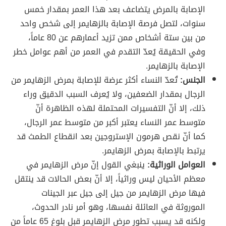
الإصابة بالمرض يتضاعف بعد هذا العمر بمقدار خمس
سنوات، لتصل فرصة الإصابة بالزهايمر إلى شخص واحد
من بين ستة أشخاص ممن تزيد أعمارهم عن 80 عاماً،
وفي الحقيقة يُعدّ التقدم في العمر من أهم عوامل خطر
الإصابة بالزهايمر.
الجنس:
تُعدّ النساء أكثر عرضة للإصابة بمرض الزهايمر من
الرجال بمقدار الضعفين، ولا يُعرف السبب الدقيق وراء
ذلك، إلا أنّ التفسيرات المحتملة لهذه الظاهرة أنّ
متوسط عمر النساء يعتبر أكبر من متوسط عمر الرجال،
كما أنّ نقص هرمون الإستروجين بعد انقطاع الطمث قد
يرتبط بالإصابة بمرض الزهايمر.
العوامل الوراثية:
ينبغي القول إنّ مرض الزهايمر في
معظم الأحيان ليس وراثياً، إلا أنّ بعض الحالات قد ينتقل
فيها مرض الزهايمر من جيل إلى جيل عبر الجينات
الموروثة في العائلة نفسها، وهو أمر نادر الحدوث،
ولكنه قد يسبب تطور مرض الزهايمر قبل بلوغ 65 عاماً من