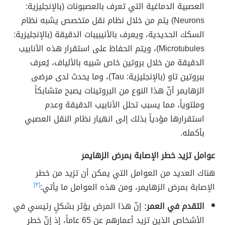
العصبية الدماغية التي تعرف بالعصبونات (بالإنجليزية:
Neurons) يتم من خلال نظام نقل متخصص يشبه نظام
السكك الحديدية، ويعرف بالأنيبيبات الدقيقة (بالإنجليزية:
Microtubules)، ويتم الحفاظ على استقرار هذه الأنابيب
الدقيقة من خلال بروتين خاص شبيه بالألياف، يُعرف
ببروتين تاو (بالإنجليزية: Tau)، وما يحدث لدى مرضى
الزهايمر أنّ هذا النوع من البروتينات يصبح متشابكاً
وملتوياً، مما يسبب تحلل الأنابيب الدقيقة وعدم
استقرارها مؤدياً بذلك إلى انهيار نظام النقل العصبي
بأكمله.
عوامل تزيد خطر الإصابة بمرض الزهايمر
هناك العديد من العوامل التي يمكن أن تزيد من خطر
الإصابة بمرض الزهايمر، ومن هذه العوامل ما يأتي:
[٣]
التقدم في العمر:
إنّ هذا المرض يؤثر بشكلٍ رئيسي في
الأشخاص الذين تزيد أعمارهم عن 65 عاماً، إذ إنّ خطر