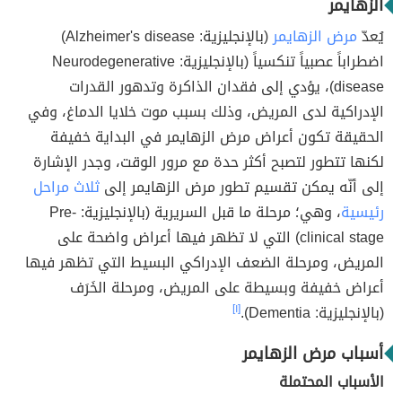
الزهايمر
يُعدّ
مرض الزهايمر
(بالإنجليزية: Alzheimer's disease)
اضطراباً عصبياً تنكسياً (بالإنجليزية: Neurodegenerative
disease)، يؤدي إلى فقدان الذاكرة وتدهور القدرات
الإدراكية لدى المريض، وذلك بسبب موت خلايا الدماغ، وفي
الحقيقة تكون أعراض مرض الزهايمر في البداية خفيفة
لكنها تتطور لتصبح أكثر حدة مع مرور الوقت، وجدر الإشارة
إلى أنّه يمكن تقسيم تطور مرض الزهايمر إلى
ثلاث مراحل
رئيسية
، وهي؛ مرحلة ما قبل السريرية (بالإنجليزية: Pre-
clinical stage) التي لا تظهر فيها أعراض واضحة على
المريض، ومرحلة الضعف الإدراكي البسيط التي تظهر فيها
أعراض خفيفة وبسيطة على المريض، ومرحلة الخَرَف
(بالإنجليزية: Dementia).
[١]
أسباب مرض الزهايمر
الأسباب المحتملة