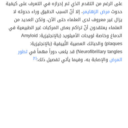
على الرغم من التقدم الذي تم إحرازه في التعرف على كيفية
حدوث
مرض الزهايمر
، إلا أنّ السبب الدقيق وراء حدوثه لا
يزال غير معروف لدى العلماء حتى الآن، ولكن العديد من
العلماء يعتقدون أنّ تراكم بعض المركبات غير الطبيعية في
الدماغ وخاصة لويحات الأميلويد (بالإنجليزية: Amyloid
plaques) والحبائك العصبية اللُييفية (بالإنجليزية:
Neurofibrillary tangles) قد يلعب دوراً مهماً في
تطور
المرض
والإصابة به، وفيما يأتي تفصيل ذلك:
[٢]