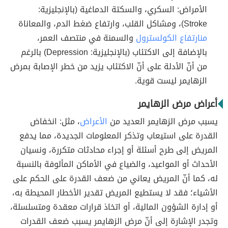
الأمراض: السكري، والسكتة الدماغية (بالإنجليزية:
Stroke)، ومشاكل القلب، وارتفاع ضغط الدم، والمعاناة
منارتفاع الكولسترول
والسمنة في منتصف العمر،
بالإضافة إلى الاكتئاب (بالإنجليزية: Depression) بالرغم
من أنّ الأدلة على أنّ الاكتئاب يزيد من خطر الإصابة بمرض
الزهايمر ليست قوية.
أعراض مرض الزهايمر
يسبب مرض الزهايمر العديد من
الأعراض
، مثل: انخفاض
القدرة على استيعاب وتذكر المعلومات الجديدة، مما يدفع
المريض إلى طرح أسئلة أو إجراء محادثات متكررة، ونسيان
الأحداث أو المواعيد، والضياع في الأماكن المألوفة بالنسبة
له، كما أنّ المريض يعاني من ضعف القدرة على الحكم على
الأشياء؛ فقد لا يستطيع المريض تقدير الأخطار المحيطة به،
أو إدارة الشؤون المالية، أو اتخاذ قرارات معقدة ومتسلسلة،
وتجدر الإشارة إلى أنّ مرض الزهايمر يسبب ضعف القدرات