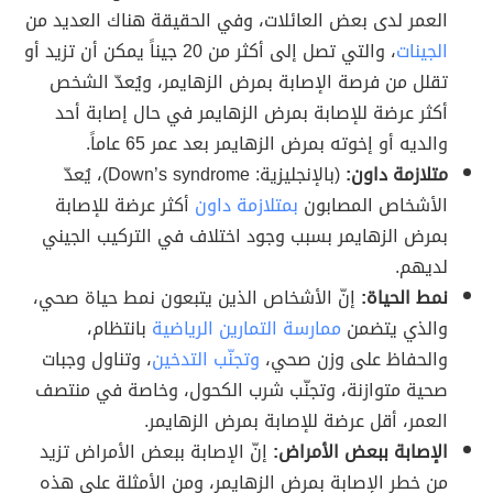
العمر لدى بعض العائلات، وفي الحقيقة هناك العديد من
الجينات
، والتي تصل إلى أكثر من 20 جيناً يمكن أن تزيد أو
تقلل من فرصة الإصابة بمرض الزهايمر، ويُعدّ الشخص
أكثر عرضة للإصابة بمرض الزهايمر في حال إصابة أحد
والديه أو إخوته بمرض الزهايمر بعد عمر 65 عاماً.
متلازمة داون:
(بالإنجليزية: Down’s syndrome)، يُعدّ
الأشخاص المصابون
بمتلازمة داون
أكثر عرضة للإصابة
بمرض الزهايمر بسبب وجود اختلاف في التركيب الجيني
لديهم.
نمط الحياة:
إنّ الأشخاص الذين يتبعون نمط حياة صحي،
والذي يتضمن
ممارسة التمارين الرياضية
بانتظام،
والحفاظ على وزن صحي،
وتجنّب التدخين
، وتناول وجبات
صحية متوازنة، وتجنّب شرب الكحول، وخاصة في منتصف
العمر، أقل عرضة للإصابة بمرض الزهايمر.
الإصابة ببعض الأمراض:
إنّ الإصابة ببعض الأمراض تزيد
من خطر الإصابة بمرض الزهايمر، ومن الأمثلة على هذه