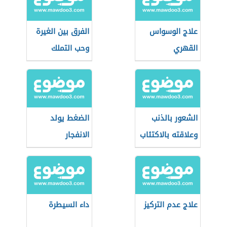
علاج الوسواس
الفرق بين الغيرة
القهري
وحب التملك
الشعور بالذنب
الضغط يولد
وعلاقته بالاكتئاب
الانفجار
علاج عدم التركيز
داء السيطرة