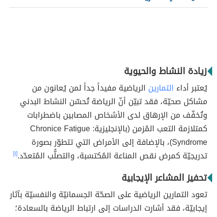
زيادة النشاط والحيوية
يُعتبر أداء
التمارين
الرياضية مفيداً جداً لمن يُعانون من
مشاكل صحيّة، فقد تبيّن أنّ الرياضة تُحسّن النشاط البدني
وتُخفّف من الإرهاق لدى الأشخاص المصابين باضطرابات
كمتلازمة التعب المُزمن (بالإنجليزية: Chronice Fatigue
Syndrome)، بالإضافة إلى الأمراض التي تتطوّر بصورة
تدريجيّة كمرض نقص المناعة المُكتسَبة، والتصلُّب المُتعدّد.
[١]
تحفيز المشاعر الإيجابية
تعود التمارين الرياضية على الصحّة الجسمانيّة والنفسيّة بآثار
إيجابيّة، فقد أشارت الدراسات إلى ارتباط الرياضة بالسعادة؛