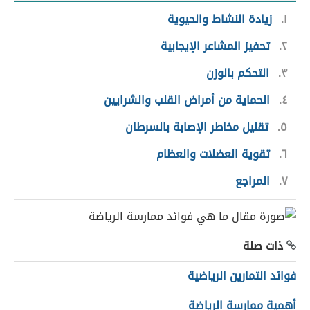
١
زيادة النشاط والحيوية
٢
تحفيز المشاعر الإيجابية
٣
التحكم بالوزن
٤
الحماية من أمراض القلب والشرايين
٥
تقليل مخاطر الإصابة بالسرطان
٦
تقوية العضلات والعظام
٧
المراجع
ذات صلة
فوائد التمارين الرياضية
أهمية ممارسة الرياضة