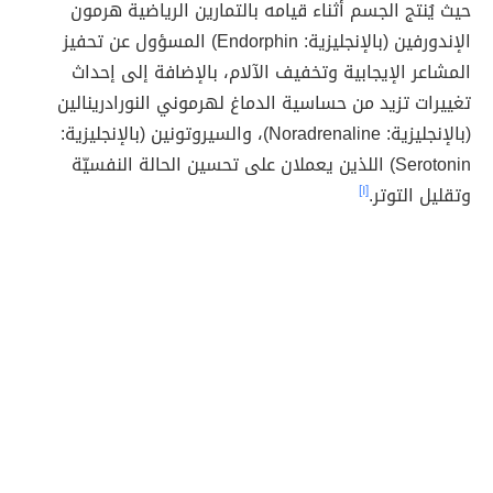
حيث يُنتج الجسم أثناء قيامه بالتمارين الرياضية هرمون
الإندورفين (بالإنجليزية: Endorphin) المسؤول عن تحفيز
المشاعر الإيجابية وتخفيف الآلام، بالإضافة إلى إحداث
تغييرات تزيد من حساسية الدماغ لهرموني النورادرينالين
(بالإنجليزية: Noradrenaline)، والسيروتونين (بالإنجليزية:
Serotonin) اللذين يعملان على تحسين الحالة النفسيّة
وتقليل التوتر.
[١]