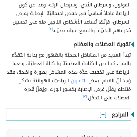
القولون، وسرطان الثدي، وسرطان الرئة، وعدا عن كون
الرياضة عاملاً أساسياً في خفض احتماليّة الإصابة بمرض
السرطان، فإنّها تُساعد الأشخاص الناجين منه على تحسين
قُدراتهم البدنيّة، والتمتع بحياة صحيّة.
[٣]
تقوية العضلات والعظام
تبدأ العديد من المشاكل الصحيَّة بالظهور مع بداية التقدُّم
بالسن، كتناقص الكثافة العظميّة والكتلة العضليّة، وتعمل
الرياضة على تخفيف حدَّة هذه المشاكل بصورة واضحة، فقد
وُجد أنّ القيام ببعض
التمارين
الرياضيّة الهوائيّة بشكل
مُنتظم يقلّل فرَص الإصابة بكسور الورك، ويُعزّز قُدرة
العضلات على التحمُّل.
[٣]
المراجع