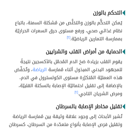
التحكم بالوزن
يُمكن التحكُّم بالوزن والتخلُّص من مُشكلة السمنة، باتباع
نظام غذائي صحي، ورفع مستوى حرق السعرات الحراريّة
بممارسة التمارين الرياضيّة.
[٢]
الحماية من أمراض القلب والشرايين
يقوم القلب بزيادة ضخ الدم المُحمّل بالأكسجين نتيجةً
للمجهود البدني المبذول أثناء مُمارسة
الرياضة
، وتُخفِّض
هذه العمليّة المُتكرّرة مستوى الكولسترول في الدم،
بالإضافة إلى تقليل احتماليّة الإصابة بالسكتة القلبيّة،
ومرض الشريان التاجي.
[٢]
تقليل مخاطر الإصابة بالسرطان
تُشير الأبحاث إلى وجود علاقة وثيقة بين مُمارسة الرياضة
وتقليل فرَص الإصابة بأنواع متعدّدة من السرطان، كسرطان