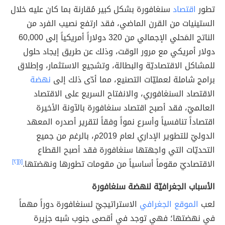
تطور
اقتصاد
سنغافورة بشكل كبير مُقارنة بما كان عليه خلال
الستينيات من القرن الماضي، فقد ارتفع نصيب الفرد من
الناتج المَحلي الإجمالي من 320 دولاراً أمريكياً إلى 60,000
دولار أمريكي مع مرور الوقت، وذلك عن طريق إيجاد حلول
للمشاكل الاقتصاديّة والبطالة، وتشجيع الاستثمار، وإطلاق
برامج شاملة لعمليّات التصنيع، مما أدّى ذلك إلى
نهضة
الاقتصاد السنغافوري، والانفتاح السريع على الاقتصاد
العالميّ، فقد أصبح اقتصاد سنغافورة بالآونة الأخيرة
اقتصاداً تنافسياً وأسرع نمواً وفقاً لتقرير أصدره المعهد
الدوليّ للتطوير الإداري لعام 2019م، بالرغم من جميع
التحديّات التي واجهتها سنغافورة فقد أصبح القطاع
الاقتصاديّ مقوماً أساسياً من مقومات تطورها ونهضتها.
[١]
[٢]
الأسباب الجغرافيّة لنهضة سنغافورة
لعب
الموقع الجغرافي
الاستراتيجيّ لسنغافورة دوراً مهماً
في نهضتها؛ فهي توجد في أقصى جنوب شبه جزيرة