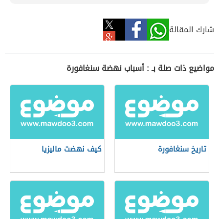
شارك المقالة
مواضيع ذات صلة بـ : أسباب نهضة سنغافورة
تاريخ سنغافورة
كيف نهضت ماليزيا