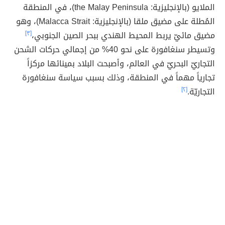
الملايو (بالإنجليزية: the Malay Peninsula)، في المنطقة
المُطلة على مضيق ملقا (بالإنجليزية: Malacca Strait)، وهو
مضيق مائيّ يربط المحيط الهندي ببحر الصين الجنوبي،
[٣]
وتسيطر سنغافورة على نحو 40% من إجمالي حركات الشحن
التجاريّ البحريّ في العالم، وأصبحت البلاد بمينائها مركزاً
تجارياً مهماً في المنطقة، وذلك بسبب سياسة سنغافورة
التجاريّة.
[٢]