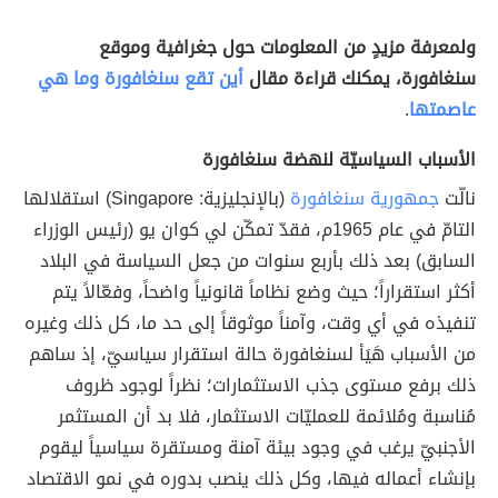
ولمعرفة مزيدٍ من المعلومات حول جغرافية وموقع
سنغافورة، يمكنك قراءة مقال
أين تقع سنغافورة وما هي
عاصمتها
.
الأسباب السياسيّة لنهضة سنغافورة
نالّت
جمهورية سنغافورة
(بالإنجليزية: Singapore) استقلالها
التامّ في عام 1965م، فقدّ تمكّن لي كوان يو (رئيس الوزراء
السابق) بعد ذلك بأربع سنوات من جعل السياسة في البلاد
أكثر استقراراً؛ حيث وضع نظاماً قانونياً واضحاً، وفعّالاً يتم
تنفيذه في أي وقت، وآمناً موثوقاً إلى حد ما، كل ذلك وغيره
من الأسباب هَيَأ لسنغافورة حالة استقرار سياسيّ، إذ ساهم
ذلك برفع مستوى جذب الاستثمارات؛ نظراً لوجود ظروف
مُناسبة ومُلائمة للعمليّات الاستثمار، فلا بد أن المستثمر
الأجنبيّ يرغب في وجود بيئة آمنة ومستقرة سياسياً ليقوم
بإنشاء أعماله فيها، وكل ذلك ينصب بدوره في نمو الاقتصاد