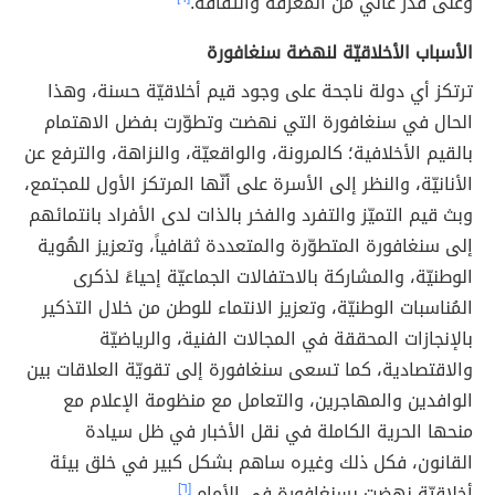
وعلى قدر عالي من المعرفة والثقافة.
الأسباب الأخلاقيّة لنهضة سنغافورة
ترتكز أي دولة ناجحة على وجود قيم أخلاقيّة حسنة، وهذا
الحال في سنغافورة التي نهضت وتطوّرت بفضل الاهتمام
بالقيم الأخلافية؛ كالمرونة، والواقعيّة، والنزاهة، والترفع عن
الأنانيّة، والنظر إلى الأسرة على أنّها المرتكز الأول للمجتمع،
وبث قيم التميّز والتفرد والفخر بالذات لدى الأفراد بانتمائهم
إلى سنغافورة المتطوّرة والمتعددة ثقافياً، وتعزيز الهُوية
الوطنيّة، والمشاركة بالاحتفالات الجماعيّة إحياءً لذكرى
المُناسبات الوطنيّة، وتعزيز الانتماء للوطن من خلال التذكير
بالإنجازات المحققة في المجالات الفنية، والرياضيّة
والاقتصادية، كما تسعى سنغافورة إلى تقويّة العلاقات بين
الوافدين والمهاجرين، والتعامل مع منظومة الإعلام مع
منحها الحرية الكاملة في نقل الأخبار في ظل سيادة
القانون، فكل ذلك وغيره ساهم بشكل كبير في خلق بيئة
أخلاقيّة نهضت بسنغافورة في الأمام.
[٦]