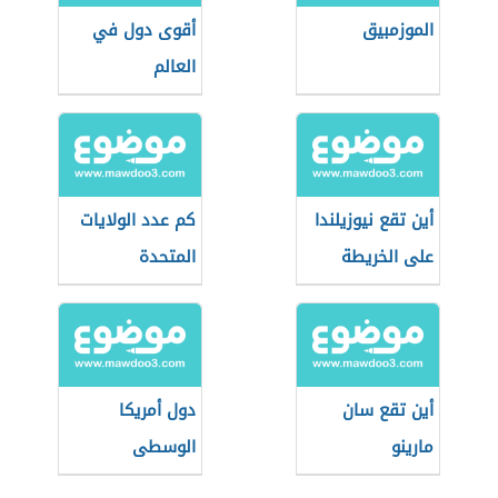
الموزمبيق
أقوى دول في
العالم
أين تقع نيوزيلندا
كم عدد الولايات
على الخريطة
المتحدة
أين تقع سان
دول أمريكا
مارينو
الوسطى