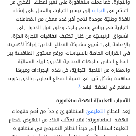
والتجارة، كما عملت سنغافورة على تغير نمطها الفكري من
التحكم في
التجارة
إلى تيسير التجارة، والعمل على إنشاء
نافذة وطنيّة موحدة لدَمج أكبر عَدد ممكن من المُعاملات
التجارية في برنامج رقمي واحِد، وخلق سُبل الدخول إلى
الأسواق الرئيسيّة من خلال تكثيف اتفاقيات التجارة الحرّة،
بالإضافة إلى تشجيع مشاركة القطاع الخاص؛ إدراكاً لأهميته
في القرارات الخاصة بالسياسات، ورفع مستوى المنافسة بين
القطاع الخاص والجهات الصناعية الأخرى؛ لزياد الفعاليّة
والمهارة من الناحية التجاريّة، كل هذه الإجراءات وغيرها
ساهمت بشكل كبير في تنمية القطاع التجاري، والذي بدوره
ساهم في نهضة البلاد.
[٤]
الأسباب التعليميّة لنهضة سنغافورة
يُعد القطاع
التعليمي
ّ السنغافوريّ واحداً من أهم مقومات
النهضة السنغافوريّة؛ فقد تمكّنت البلاد من النهوض بقطاع
التعليم؛ استناداً إلى مبدأ النظام التعليميّ في سنغافورة