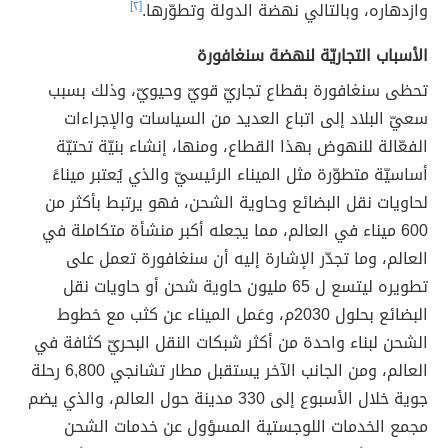
وازدهاره، وبالتالي نهضة الدولة وتطوّرها.
[٢]
الأسباب التجاريّة لنهضة سنغافورة
تحظى سنغافورة بقطاع تجاريّ قويّ وحيويّ، وذلك بسبب
سعيّ البلاد إلى اتباع العديد من السياسات والإجراءات
الفعّالة للنهوض بهذا القطاع، ومنها، إنشاء بنيّة تحتيّة
أساسيّة متطوّرة مثل الميناء الرئيسيّ والذي يُعتبر ميناءً
لحاويات نقل البضائع وحاوية الشحن، فهو يرتبط بأكثر من
600 ميناء في العالم، مما يجعله أكبر منشأة متكاملة في
العالم، وما تجدّر الإشارة إليه أن سنغافورة تعمل على
تطويره ليتسع ل 65 مليون حاوية شحن أو حاويات نقل
البضائع بحلول 2030م، وعَمل الميناء عن كثب مع خطوط
الشحن لبناء واحدة من أكثر شبكات النقل البحريّ كثافة في
العالم، ومن الجانب الآخر يستقبل مطار تشانجي 6,800 رحلة
جوية خلال الأسبوع إلى 330 مدينة حول العالم، والذي يضم
مجمع الخدمات اللوجستية المسؤول عن خدمات الشحن