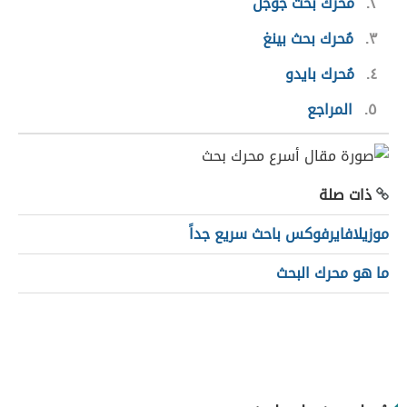
٢
مُحرك بحث جوجل
٣
مُحرك بحث بينغ
٤
مُحرك بايدو
٥
المراجع
ذات صلة
موزيلافايرفوكس باحث سريع جداً
ما هو محرك البحث