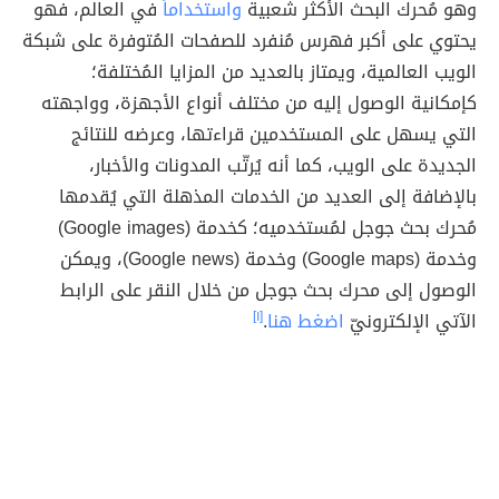
وهو مُحرك البحث الأكثر شعبية
واستخداماً
في العالم، فهو
يحتوي على أكبر فهرس مُنفرد للصفحات المُتوفرة على شبكة
الويب العالمية، ويمتاز بالعديد من المزايا المُختلفة؛
كإمكانية الوصول إليه من مختلف أنواع الأجهزة، وواجهته
التي يسهل على المستخدمين قراءتها، وعرضه للنتائج
الجديدة على الويب، كما أنه يُرتّب المدونات والأخبار،
بالإضافة إلى العديد من الخدمات المذهلة التي يُقدمها
مُحرك بحث جوجل لمُستخدميه؛ كخدمة (Google images)
وخدمة (Google maps) وخدمة (Google news)، ويمكن
الوصول إلى محرك بحث جوجل من خلال النقر على الرابط
الآتي الإلكترونيّ
اضغط هنا
.
[١]