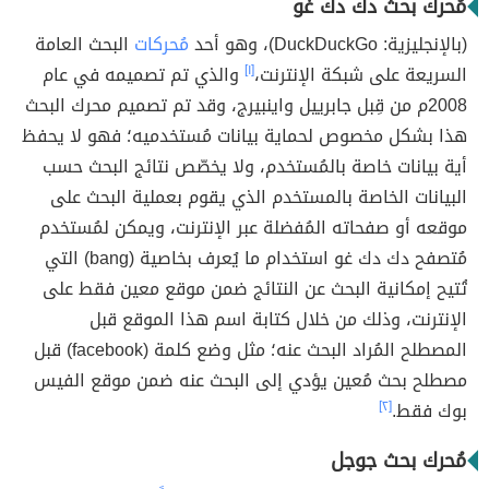
مُحرك بحث دك دك غو
(بالإنجليزية: DuckDuckGo)، وهو أحد
مُحركات
البحث العامة
السريعة على شبكة الإنترنت،
[١]
والذي تم تصميمه في عام
2008م من قِبل جابرييل واينبيرج، وقد تم تصميم محرك البحث
هذا بشكل مخصوص لحماية بيانات مُستخدميه؛ فهو لا يحفظ
أية بيانات خاصة بالمُستخدم، ولا يخصّص نتائج البحث حسب
البيانات الخاصة بالمستخدم الذي يقوم بعملية البحث على
موقعه أو صفحاته المُفضلة عبر الإنترنت، ويمكن لمُستخدم
مُتصفح دك دك غو استخدام ما يُعرف بخاصية (bang) التي
تُتيح إمكانية البحث عن النتائج ضمن موقع معين فقط على
الإنترنت، وذلك من خلال كتابة اسم هذا الموقع قبل
المصطلح المُراد البحث عنه؛ مثل وضع كلمة (facebook) قبل
مصطلح بحث مُعين يؤدي إلى البحث عنه ضمن موقع الفيس
بوك فقط.
[٢]
مُحرك بحث جوجل