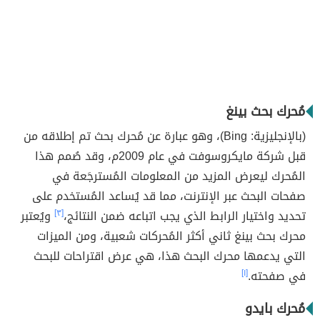
مُحرك بحث بينغ
(بالإنجليزية: Bing)، وهو عبارة عن مُحرك بحث تم إطلاقه من
قبل شركة مايكروسوفت في عام 2009م، وقد صُمم هذا
المُحرك ليعرض المزيد من المعلومات المُسترجَعة في
صفحات البحث عبر الإنترنت، مما قد يُساعد المُستخدم على
تحديد واختيار الرابط الذي يجب اتباعه ضمن النتائج،
[٣]
ويُعتبر
محرك بحث بينغ ثاني أكثر المُحركات شعبية، ومن الميزات
التي يدعمها محرك البحث هذا، هي عرض اقتراحات للبحث
في صفحته.
[١]
مُحرك بايدو