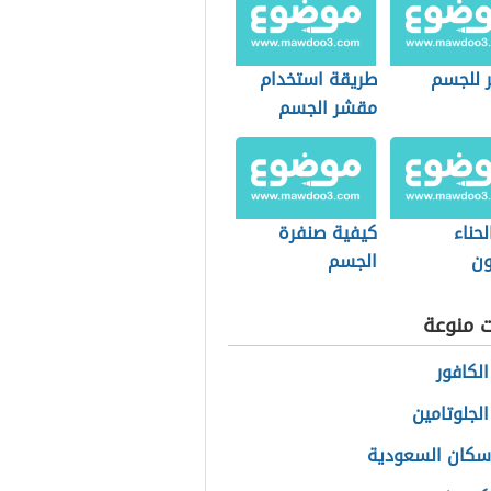
 للجسم
طريقة استخدام
مقشر الجسم
لحناء
كيفية صنفرة
ون
الجسم
ت منوعة
الكافور
الجلوتامين
سكان السعودية