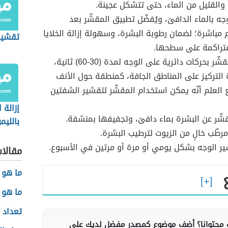
والقليل من الماء، حتى تتشكل عجينة.
جه بالماء الدافئ، ويُفضّل تطبيق المقشّر بعد
 مباشرة؛ لضمان رطوبة البشرة، وسهولة إزالة الخلايا
تقشير
متراكمة على سطحها.
تدليك المقشّر بحركات دائرية على الوجه لمدة (30-60) ثانية،
التركيز على المناطق الجافة، كمنطقة حول الأنف
 العلم أنّه يمكن استخدام المقشّر لتقشير الشفتين
إزالة ا
ّر عن البشرة بماء دافئ، وتجفيفها بمنشفة.
بالليم
رطّب خالٍ من الزيوت لترطيب البشرة.
ير الوجه بشكل يومي أو مرة أو مرتين في الأسبوع.
مقالا
ما هو 
ما هو 
تعداد 
محتوانا؟ أضف موضوع كمصدر مفضل لديك على