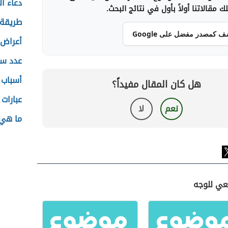
دعاء 
 مقالاتنا أولاً بأول في نتائج البحث.
طريقة 
ف كمصدر مفضل على Google
أعراض 
عدد سك
أسباب 
هل كان المقال مفيداً؟
عبارات
نعم
لا
ما هي 
عي للوجه