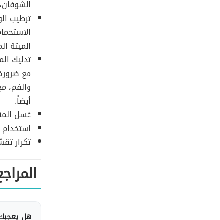
الشوفان، 
ترطيب الو
الاستحمام
الميتة ال
مع ضرورة 
والفم، مع
أيضاً.
غسل المقش
استخدام م
تكرار تقش
المراجع
هل يعجبك 