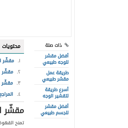
ذات صلة
محتويات
أفضل مقشر
١
مقشّر ا
للوجه طبيعي
٢
مقشّر ا
طريقة عمل
مقشر طبيعي
٣
مقشّر 
أسرع طريقة
٤
المراجع
لتقشير الوجه
أفضل مقشر
مقشّر 
للجسم طبيعي
تمنح القهوة 