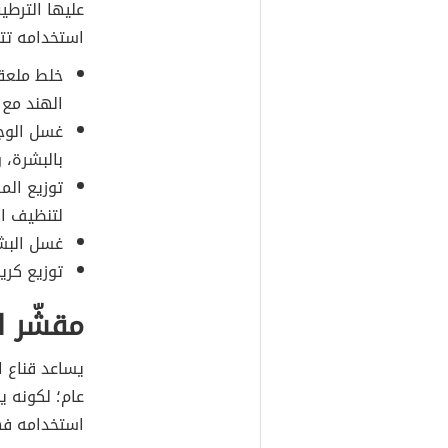
عليها الترطي
استخدامه تتل
خلط ملعق
الهند مع 
غسل الوجه 
بالبشرة، 
توزيع الم
لتنظيف ال
غسل البشر
توزيع كري
مقشّر ال
يساعد قناع ا
عام؛ لكونه ي
استخدامه فه