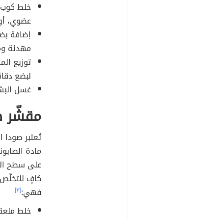
خلط كوب م
عضوي، أو 
إضافة بضع
مهدئة ومض
توزيع الم
لبضع دقائ
غسل البشر
مقشّر ص
تُعتبر صودا 
مادة الصابون
على سطح الب
كافٍ للتخلّص 
فهي:
[٣]
خلط ملعق