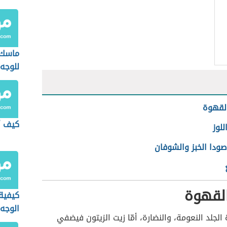
ماسك 
للوجه
لقهوة
كيف 
للوز
صودا الخبز والشوفان
القهوة
كيفية
الوجه
الجلد النعومة، والنضارة، أمّا زيت الزيتون فيضفي