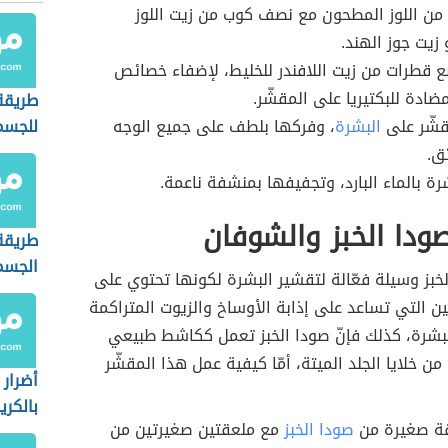
ن اللوز المطحون مع نصف كوب من زيت اللوز
زيت جوز الهند.
 قطرات من زيت اللافندر للخليط، لإضفاء خصائص
ادة للبكتيريا على المقشّر.
طريقة
قشّر على
البشرة
، وفركها بلطف على جميع الوجه
للجسم
ق.
ة بالماء البارد، وتجفيفها بمنشفة ناعمة.
ودا الخبز والشوفان
طريقة
الجسم 
الخبز وسيلة فعّالة لتقشير البشرة لكونها تحتوي على
ين التي تساعد على إذابة الأوساخ والزيوت المتراكمة
شرة، كذلك فإنّ صودا الخبز تعمل ككاشط طبيعي
من خلايا الجلد الميتة، أمّا كيفية عمل هذا المقشّر
أضرار 
بالكري
ة صغيرة من
صودا الخبز
مع ملعقتين صغيرتين من