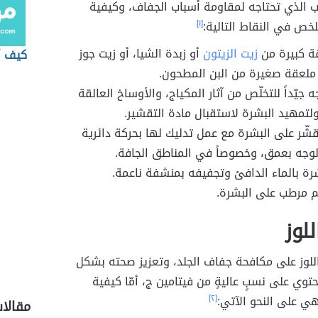
ب الذي تحتاجه لمقاومة أسباب الجفاف، وكيفية
خص في النقاط التالية:
[١]
ة كبيرة من
زيت الزيتون
أو زبدة الشيا، أو زيت جوز
كيف 
ملعقة صغيرة من البن المطحون.
جيّداً للتخلّص من آثار المكياج، والأوساخ العالقة
ولتمهيد البشرة لاستقبال مادة التقشير.
قشّر على البشرة مع عمل تدليك لها بحركة دائرية
وجه بعمق، وخصوصاً في المناطق الجافة.
ة بالماء الدافئ وتجفيفه بمنشفة ناعمة.
م مرطب على البشرة.
لوز
للوز على مكافحة جفاف الجلد، وتعزيز صحته بشكل
حتوي على نسبٍ عاليةٍ من فيتامين ج، أمّا كيفية
ي على النحو الآتي:
[٢]
مقالات