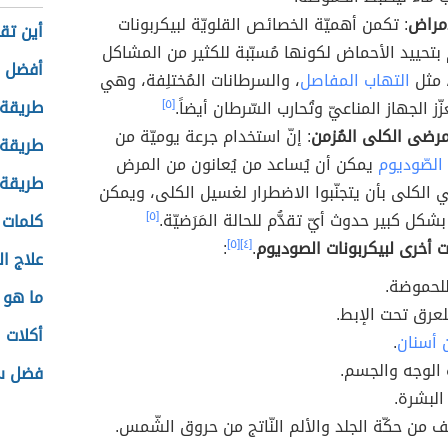
أمراض
: تكمن أهميّة الخصائص القلويّة لبيكربونات
أين تقع
 بتحييد الأحماض لكونها مُسبّبة للكثير من المشاكل
أفضل ا
، مثل
التهاب المفاصل
، والسرطانات المُختلِفة، وهي
طريقة 
عزّز الجهاز المناعيّ وتُحارب السّرطان أيضاً.
[٥]
رضى الكلى المُزمن
: إنّ استخدام جرعة يوميّة من
طريقة 
 الصّوديوم
يمكن أن يُساعد من يُعانون من المرض
طريقة 
 الكلى بأن يتجنّبوا الاضطرار لغسيل الكلى، ويمكن
شكل كبير حدوث أيّ تقدُّم للحالة المَرَضيّة.
[٥]
كلمات 
 أخرى لبيكربونات الصوديوم
.
[٤]
[٥]
:
علاج ا
للحموضة.
ما هو 
لعرق تحت الإبط.
أكلات 
 أسنان
.
الوجه والجسم.
فضل س
البشرة.
يف من حكّة الجلد والألم النّاتج من حروق الشّمس.