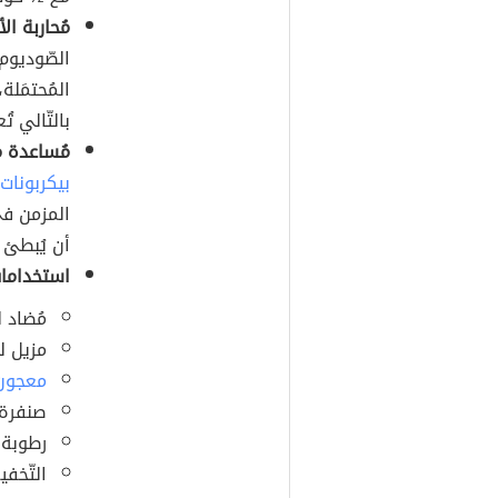
مُحاربة ال
الصّوديوم
المُحتمَلة
بالتّالي تُ
مُساعدة م
بيكربونات
المزمن في
أن يُبطئ ب
استخدامات
مُضاد 
مزيل ل
معجون
صنفرة 
رطوبة 
التّخف