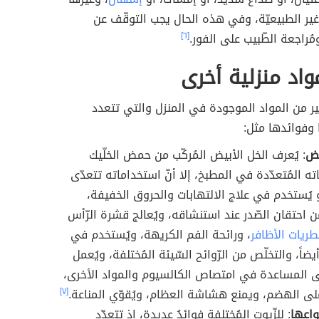
ير الطبيعيّة، وفي هذه الحال يجب التوقّف عن
ُراجعة الطّبيب على الفور.
[٦]
واد منزلية أخرى
ر من المواد الموجودة في المنزل والتي تتعدد
وفوائدها مثل:
يض
: يُعرف الخل الأبيض المُركّب من حمض الخلّيك
ه المُتعدّدة في المطبخ، إلا أنّ استخداماته تتعدّى
يُستخدم في علاج الالتهابات والحروق الخفيفة،
ن احتقان الصّدر عند استنشاقه، ويُعالج قشرة الرّأس
ريات الأظافر
، ورائحة الفم الكريهة، ويُستخدم في
يضاً، والتخلّص من الرّوائح السّيئة المُختلفة، ويُعمل
 المساعدة في امتصاص الكالسيوم والمواد الأخرى،
لى الهضم، ويمنع هشاشة العظام، ويُقوّي المناعة.
[٧]
نواعها
: للزّيوت المُختلفة فوائدُ عديدة، إذ تتعدّد