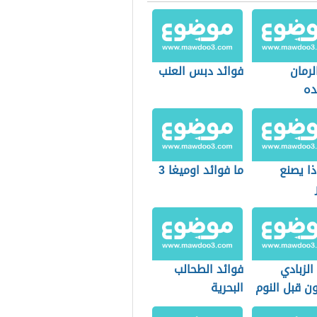
لرمان
فوائد دبس العنب
ده
ذا يصنع
ما فوائد اوميغا 3
الزبادي
فوائد الطحالب
ون قبل النوم
البحرية