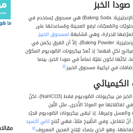
ودا الخبز
صودا الخبز (بالإنجليزية: Baking Soda) هي مسحوق يُستخدم في
ما هو
حلويّات والمُعجّنات لرفع العجينة ومُساعدتها على
 تعرّضها للحرارة، وهي مُشابهة
لمسحوق الخبيز
المعروف (بالإنجليزية: Baking Powder)، إلاّ أن الفرق يكمن في
ميائيّ لكلٍ مُنهما؛ إذ تُعدّ بيكربونات الصّوديوم المكوّن
 لكنّها تكون نقيّة تماماً في صودا الخبز، بينما
ضافات في تركيبة مسحوق الخبيز.
[١]
 الكيميائي
تتكوّن صودا الخبز من بيكربونات الصّوديوم فقط (NaHCO3)، لكنّ
ي تفاعُلاتِها مع الموادّ الأُخرى، مثل اللّبن
والعسل وغيرها، إذ تبقى بيكربونات الصّوديوم مُجرّد
ّ تتفاعل، وفي الطّبيخ مثلاً، فهي تُنتج
ثاني أكسيد
مقالا
فاعلها، وهو الذي يتمدّد ليُنتج العجين المعروف.
[١]