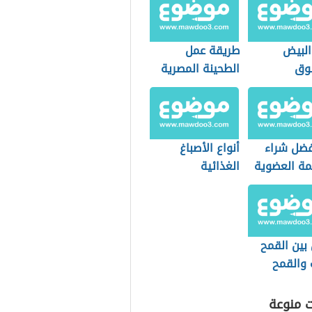
البيض
طريقة عمل
وق
الطحينة المصرية
فضل شراء
أنواع الأصباغ
مة العضوية
الغذائية
التسوق؟
بين القمح
 والقمح
ت منوعة