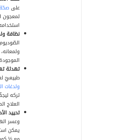
على
صحّة 
لمعجون الأ
استخدامه
نظافة ولم
الصّوديوم
ولمعانه، خ
الموجودة ف
تهدئة تهيُ
طبيعيّ لعل
ولدغات ال
تركه ليجفّ
العلاج ال
تحييد الأ
وعسر الهض
يمكن استخ
مع ½ كوب