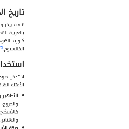
تاريخ ا
عُرفت بيكربون
بالعربية الم
كلوريد الصّود
الكالسيوم.
[٢]
استخدام
لا تدخل صودا
الأمثلة الها
التّطهير و
والجروح، 
كالأسطُح 
والسّتائر،
صحّة الأس