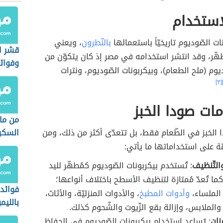
لاستخدام
ات الصّوديوم تاريخيّاً باستعمالها
بالنّطرون
، ويعني
قشر ا
ُطهّر، وقد انتشر استخدامه في مصر إذ كان يتكوّن من
وفوائ
يوم (ملح الطعام)، وبيكربونات الصّوديوم، ونترات
[٣]
ات صودا الخبز
من ما
 الخبز في الطّعام فقط، بل تتعدّى أكثر من ذلك، ومن
السكر
مّة على استخداماتها ما يأتي:
التّنظيف
: تُستخدم بيكربونات الصّوديوم كمُطهّر لليد
كما تُعدّ مُمتازة لتنظيف الأسطح باختلاف أنواعها؛
فوائد 
الملساء،
وأدوات المطبخ
، والأدوات المنزليّة، والأثاث،
بالليم
 والملابس، وإزالة بقع الزّيوت والشّحوم كذلك.
نان
: يُساعد استخدام بيكربونات الصّوديوم في الحفاظ