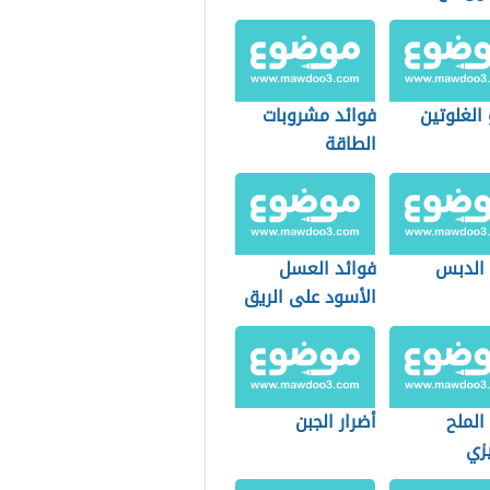
سم
الغلوتين
فوائد مشروبات
الطاقة
 الدبس
فوائد العسل
الأسود على الريق
الملح
أضرار الجبن
يزي