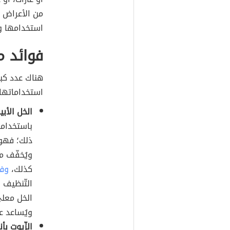
من الأعراض غ
استخدامها وم
فوائد م
هناك عدد كبي
استخداماتها 
الخل الأب
باستخدامات
ذلك؛ فهو 
ويُخفّف م
كذلك،
وفط
التّنظيف أ
الخل معلى
ويُساعد ع
الزّيوت بأ