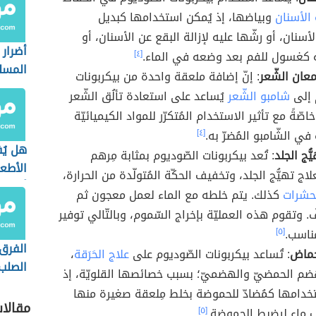
الأسنان
وبياضها، إذ يُمكن استخدامها كبديل
سنان، أو رشّها عليه لإزالة البقع عن الأسنان، أو
أضرار 
 كغسول للفم بعد وضعه في الماء.
[٤]
المسل
عان الشّعر
: إنّ إضافة ملعقة واحدة من بيكربونات
 إلى
شامبو الشّعر
يُساعد على استعادة تألُق الشّعر
اصّةً مع تأثير الاستخدام المُتكرّر للمواد الكيميائيّة
ي الشّامبو المُضرّ به.
[٤]
هل يُ
ّج الجلد
: تُعد بيكربونات الصّوديوم بمثابة مِرهم
الأطع
اج تهيُّج الجلد، وتخفيف الحكّة المُتولّدة من الحرارة،
أثناء 
حشرات
كذلك. يتم خلطه مع الماء لعمل معجون ثم
. وتقوم هذه العمليّة بإخراج السّموم، وبالتّالي توفير
مناسب.
[٥]
الفرق 
حماض
: تُساعد بيكربونات الصّوديوم على
علاج الحَرَقة
،
الصلب
م الحمضيّ والهضميّ؛ بسبب خصائصها القلويّة، إذ
الطري
دامها كمُضادّ للحموضة بخلط مِلعقة صغيرة منها
مقالا
 ماء ليضبط الحموضة.
[٥]