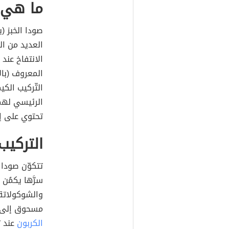
ما هي ص
العديد من ال
الانتفاخ عند
التّركيب الكي
الرئيسي لهما،
تحتوي على إ
التركيب
سرَّها يكمُن ف
والشوكولاتة 
مسحوق إلى أن
الكربون
عند ت