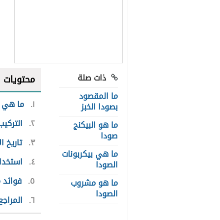
ذات صلة
محتويات
ما المقصود
١
ما هي ص
بصودا الخبز
٢
التركيب
ما هو البيكنج
صودا
٣
تاريخ ا
ما هي بيكربونات
٤
استخدام
الصودا
٥
فوائد م
ما هو مشروب
الصودا
٦
المراجع