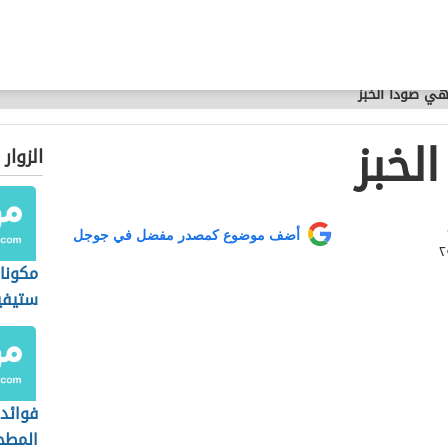
هي صودا الخبز
لخبز
الزوار
أضف موضوع كمصدر مفضل في جوجل
مكونا
ستيفي
فوائد 
المطح