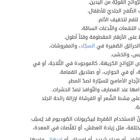
لرّوائح القويّة من اليدين.
الطّفح الجلديّ للأطفال.
لفم لتخفيف الألم.
للسّعات واللّدغات السامّة.
 على الأزهار المقطوفة وقتاً أطول.
الحرائق الصّغيرة في
السجّاد
، والمفروشات،
بس، والخشب.
 الرّوائح الكريهة، كالموجودة في الثّلاجة، أو في
ة، أو في الجوارب، أو صناديق القمامة.
ّجاج الأماميّ للسيّارة لصدّ المطر.
مها عند المصارف والنّوافذ لصدّ الحشرات.
لى مِشط الشّعر أو الفرشاة لإزالة رائحة الجلد
ة.
أنّ الاستخدام المُفرِط لبيكربونات الصّوديوم قد يُسبّب
ة مُختلفة، مثل زيادة العطش، أو تقلّصات في المعدة،
 غثيان، أو صداع شديد، أو إمساك، أو
إسهال
، وغيرها