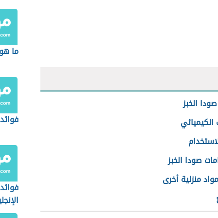
السم
ما هو 
ودا الخبز
فوائد
 الكيميائي
لاستخدام
ات صودا الخبز
واد منزلية أخرى
فوائد 
الإنجل