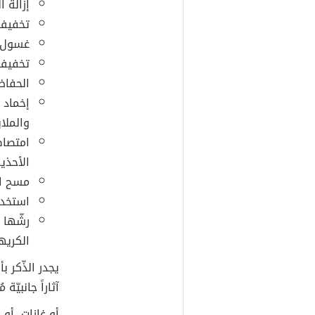
إزالة ا
تخفيف 
غسول ل
تخفيف ا
الحفاظ
إخماد 
والملا
امتصاص
الأحذي
مسح الز
استخدا
رشّها ع
الكريه
يجدر الذّكر ب
آثاراً جانبيّ
أو غازات، أو