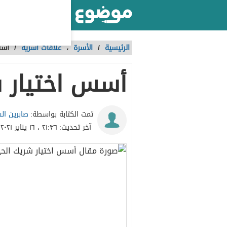
أكبر موقع عربي بالعالم
الرئيسية
/
الأسرة
،
علاقات أسرية
/
أسس
أسس اختيار ش
صابرين ال
تمت الكتابة بواسطة:
آخر تحديث:
٢١:٣٦ ، ١٦ يناير ٢٠٢١