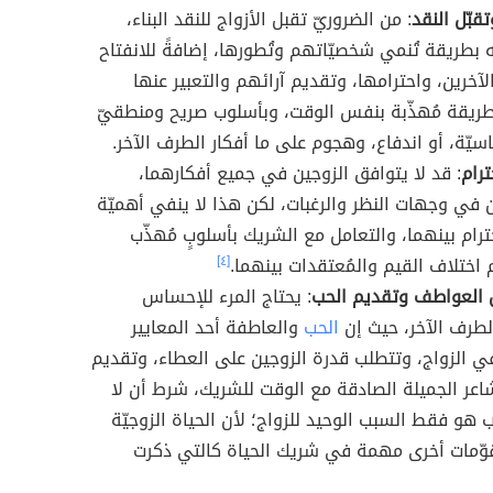
تقبّل النقد
: من الضروريّ تقبل الأزواج للنقد البناء،
 بطريقة تُنمي شخصيّاتهم وتُطورها، إضافةً للانفتاح
لآخرين، واحترامها، وتقديم آرائهم والتعبير عنها
بطريقة مُهذّبة بنفس الوقت، وبأسلوب صريح ومنطقيّ
يّة، أو اندفاع، وهجوم على ما أفكار الطرف الآخر.
ترام
: قد لا يتوافق الزوجين في جميع أفكارهما،
 في وجهات النظر والرغبات، لكن هذا لا ينفي أهميّة
ترام بينهما، والتعامل مع الشريك بأسلوبٍ مُهذّب
 اختلاف القيم والمُعتقدات بينهما.
[٤]
ن العواطف وتقديم الحب
: يحتاج المرء للإحساس
لطرف الآخر، حيث إن
الحب
والعاطفة أحد المعايير
 الزواج، وتتطلب قدرة الزوجين على العطاء، وتقديم
عر الجميلة الصادقة مع الوقت للشريك، شرط أن لا
 هو فقط السبب الوحيد للزواج؛ لأن الحياة الزوجيّة
وّمات أخرى مهمة في شريك الحياة كالتي ذكرت