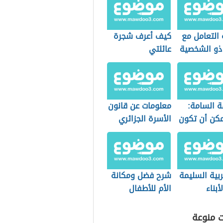
 التعامل مع
كيف أعرف شجرة
 ذو الشخصية
عائلتي
سية
ة السامة:
معلومات عن قانون
كن أن تكون
الأسرة الجزائري
أهل؟
تربية السليمة
شرح فضل ومكانة
أبناء
الأم للأطفال
ت منوعة