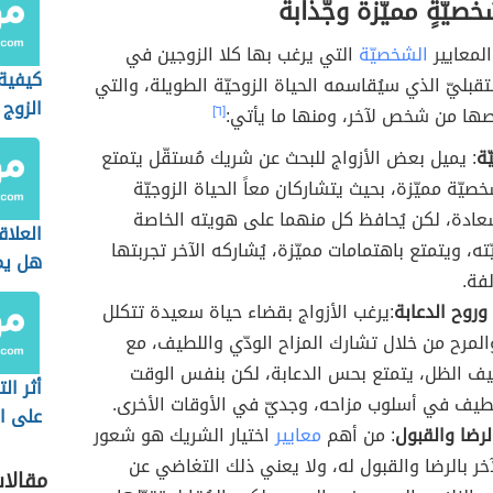
خصيّةٍ مميّزة وجّذابة
لمعايير
الشخصيّة
التي يرغب بها كلا الزوجين في
كيفية
قبليّ الذي سيُقاسمه الحياة الزوحيّة الطويلة، والتي
الزوج
ها من شخص لآخر، ومنها ما يأتي:
[٦]
النرج
ّة
: يميل بعض الأزواج للبحث عن شريك مُستقّل يتمتع
خصيّة مميّزة، بحيث يتشاركان معاً الحياة الزوجيّة
عادة، لكن يُحافظ كل منهما على هويته الخاصة
العلاق
ته، ويتمتع باهتمامات مميّزة، يُشاركه الآخر تجربتها
هل يم
لفة.
بين ال
وروح الدعابة
:يرغب الأزواج بقضاء حياة سعيدة تتكلل
المرح من خلال تشارك المزاح الودّي واللطيف، مع
يف الظل، يتمتع بحس الدعابة، لكن بنفس الوقت
أثر ال
طيف في أسلوب مزاحه، وجديّ في الأوقات الأخرى.
على ال
لرضا والقبول
: من أهم
معايير
اختيار الشريك هو شعور
خر بالرضا والقبول له، ولا يعني ذلك التغاضي عن
مقالا