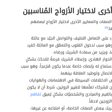
خرى لاختيار الأزواج المُناسبين
صفات والمعايير الأخرى لاختيار الأزواج لبعضهم
ا:
[٥]
ء على التعامل اللطيف والتواصل الجيّد مع عائلة
هو سبب لدخول القلوب والتعمّق مع العائلة كفرد
، ويزيد من سعادة الشريك ورضاه.
لحوار الهادئ، وإعطاء الشريك فرصةً للتحدّث بشكلٍ
لاستماع له بإنصات خاصة عندما يكون مُنزعجاً، وهو سبب
اتصال وتوطيد العلاقة بينهما.
الاختلافات البسيطة في الاهتمامات والهوايات
ن للشركاء تعلّمها لتغيير الروتين، شرط أن لا يكون
بالقيم والمبادئ والشخصيّات بشكلٍ يُعيق
تفاهم
زوجين لاحقاً.
يك ببعض الصفات الخاصة، أو امتناعه عن غيرها،