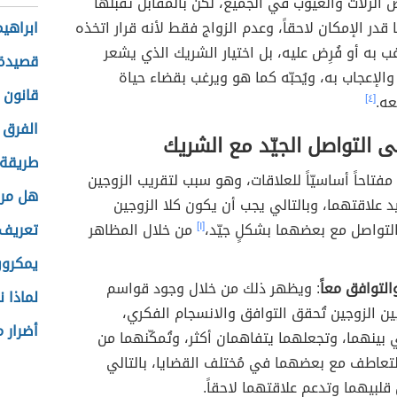
الزلات والعيوب في الجميع، لكن بالمُقابل تقبّلها
قدر الإمكان لاحقاً، وعدم الزواج فقط لأنه قرار اتخذه
ابراهي
غب به أو فُرِض عليه، بل اختيار الشريك الذي يشعر
قصيدة 
والإعجاب به، ويُحبّه كما هو ويرغب بقضاء حياة
قانون ا
ه.
[٤]
الفرق 
لى التواصل الجيّد مع الشريك
طريقة 
 مفتاحاً أساسيّاً للعلاقات، وهو سبب لتقريب الزوجين
هل مر
يد علاقتهما، وبالتالي يجب أن يكون كلا الزوجين
لتواصل مع بعضهما بشكلٍ جيّد،
[١]
من خلال المظاهر
تعريف 
يمكرون
التوافق معاً
: ويظهر ذلك من خلال وجود قواسم
لماذا ن
ين الزوجين تُحقق التوافق والانسجام الفكري،
أضرار م
بينهما، وتجعلهما يتفاهمان أكثر، وتُمكّنهما من
التعاطف مع بعضهما في مُختلف القضايا، بالتالي
 قلبيهما وتدعم علاقتهما لاحقاً.