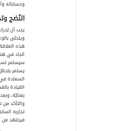
وحساباته وأ
النُضج وت
يجب أن يُدر
ويتحلى بالوع
هذه العلاقة،
الجاد في هذا 
سيستمر لساعا
يستمر بتحمّل
السعادة في 
القيادة بالقد
بعنايّة، وبعد
والتأكد من ن
تجاربه الساب
فيجتهد من أ