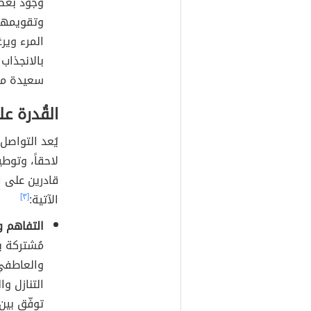
وجود بعض 
وتقويمها 
المرء وير
بالانجذاب 
سعيدة مع
القُدرة ع
يُعد التواصل
لاحقاً، وتوط
قادرين على ا
الآتية:
[٣]
التفاهم و
مُشتركة ب
والعاطفي 
التنازل و
توفّق بين