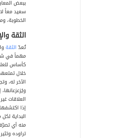
ببعض المعايي
سعيد معاً لا
الخطوبة، ومن
الثقة وال
تُعدّ
الثقة
وال
مهماً في شري
كأساس للعلاق
خلال تمتعهم
الآخر له، وت
ويُزعزعانها،
العلاقات غير
إذا اكتشفها 
البداية لكل 
منه أي تصرّف
تراوده وتثير