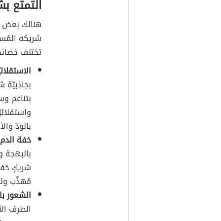
التمتع بش
هنالك بعض ا
شريكه المُست
تختلف خصائص
الاستقلالي
بجاذبيّة ش
بتناغم وس
واستقلاليّ
بالودّ والأ
خفة الدم 
بالبهجة و
شريكٍ خف
مُهذّب ول
الشعور با
الطرف الآ