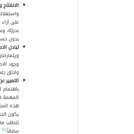
الانفتاح و
واستغلاله
على آراء ا
بحريّة، و
بدون حساس
تبادل الاح
ويتعارضان
وجود الاح
ولائق رغم
التعبير ع
باهتمام ا
المهمة في
هذه المشا
يكون الحب
تتطلب مق
سابقاً.
[٤]