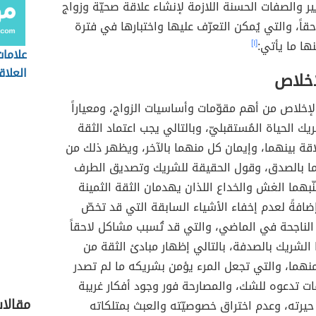
ر والصفات الحسنة اللازمة لإنشاء علاقة صحيّة وزواج
حقاً، والتي يُمكن التعرّف عليها واختبارها في فترة
ها ما يأتي:
[١]
علامات
العلاق
إخلاص
إخلاص من أهم مقوّمات وأساسيات الزواج، ومعياراً
ك الحياة المُستقبليّ، وبالتالي يجب اعتماد الثقة
ة بينهما، وإيمان كل منهما بالآخر، ويظهر ذلك من
ا بالصدق، وقول الحقيقة للشريك وتصديق الطرف
جنّبهما الغش والخداع اللذان يهدمان الثقة الثمينة
 إضافةً لعدم إخفاء الأشياء السابقة التي قد تخصّ
 الناجحة في الماضي، والتي قد تُسبب مشاكل لاحقاً
الشريك بالصدفة، بالتالي إظهار مبادئ الثقة من
منهما، والتي تجعل المرء يؤمن بشريكه ما لم تصدر
ات تدعوه للشك، والمصارحة فور وجود أفكار غريبة
مقالا
 حيرته، وعدم اختراق خصوصيّته والعبث بمتلكاته