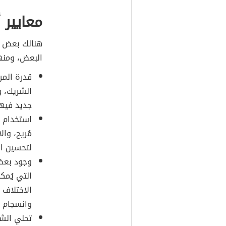
معايير أ
هنالك بعض ال
البعض، ومنه
قدرة المر
الشريك، و
جديد فيها
استخدام ا
مُريح، وا
لتحسين ال
وجود بعض 
التي يُمك
الاختلاف 
وانسجام ال
تحلي الشر