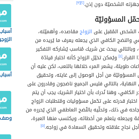
جهزته الشخصيّة دون إذن.
[٢]
[٣]
حمّل المسؤوليّة
أسباب 
ك الشخص المُقبل على
الزواج
مقاصده، وأهميّته،
الزوجي
ي والنضج الكافي الذي يجعله يعرف ما يُريده من
 وبالتالي يبحث عن شريك مُناسب يُشاركه التفكير
القرار،
[٤]
ويُمكن تخيّل الزواج كأنه اختبار قيادّة
ت طويلة، يشعر المرء خلالها بالتعب، لكن عليه أن
أسباب
 المسؤوليّة من أجل الوصول إلى غايته، وتحقيق
النهاية، بالتالي فليس الجميع ناضجون وقادرون على
ر الكافي، وهنا نُدرك بأن اختيار الشريك يجب أن يتم
 اختبار قدرته على تحّمل مسؤوليات ومُتطلبات الزواج
جاحه في ذلك، وتحلّيه بالنُضج العاطفي الذي يُحرره من
وصف ع
قة ويجعله يتعلم من أخطائه، ويكتسب منها العبرة،
جل نجاح علاقته وتحقيق السعادة في زواجه.
[٥]