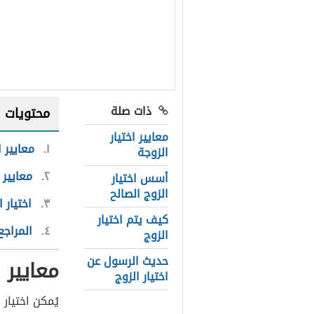
ذات صلة
محتويات
معايير اختيار
١
معايير ا
الزوجة
٢
معايير 
أسس اختيار
الزوج الصالح
٣
اختيار ا
كيف يتم اختيار
٤
المراجع
الزوج
حديث الرسول عن
معايير ا
اختيار الزوج
يُمكن اختيار 