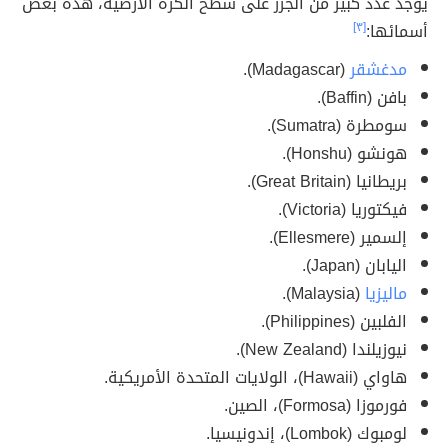
يوجد عدد كبير من الجزر على سطح الكرة الأرضية، هذه بعض
أسمائها:
[٣]
مدغشقر
(Madagascar).
بافن (Baffin).
سومطرة (Sumatra).
هونشو (Honshu).
بريطانيا (Great Britain).
فيكتوريا (Victoria).
إلسمير (Ellesmere).
اليابان (Japan).
ماليزيا
(Malaysia).
الفلبين (Philippines).
نيوزيلندا (New Zealand).
هاواي (Hawaii)، الولايات المتحدة الأمريكية.
فورموزا (Formosa)، الصين.
لومبوك (Lombok)، إندونيسيا.