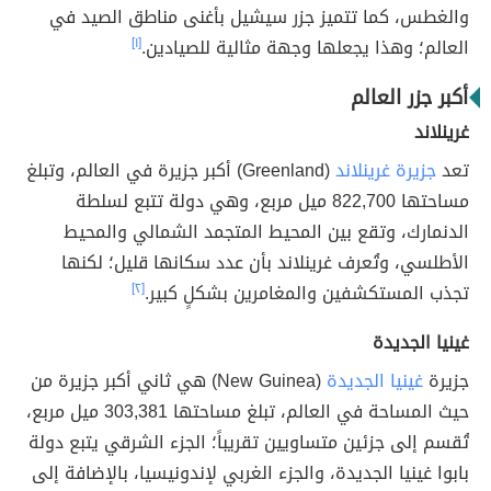
والغطس، كما تتميز جزر سيشيل بأغنى مناطق الصيد في
العالم؛ وهذا يجعلها وجهة مثالية للصيادين.
[١]
أكبر جزر العالم
غرينلاند
تعد
جزيرة غرينلاند
(Greenland) أكبر جزيرة في العالم، وتبلغ
مساحتها 822,700 ميل مربع، وهي دولة تتبع لسلطة
الدنمارك، وتقع بين المحيط المتجمد الشمالي والمحيط
الأطلسي، وتُعرف غرينلاند بأن عدد سكانها قليل؛ لكنها
تجذب المستكشفين والمغامرين بشكلٍ كبير.
[٢]
غينيا الجديدة
جزيرة
غينيا الجديدة
(New Guinea) هي ثاني أكبر جزيرة من
حيث المساحة في العالم، تبلغ مساحتها 303,381 ميل مربع،
تُقسم إلى جزئين متساويين تقريباً؛ الجزء الشرقي يتبع دولة
بابوا غينيا الجديدة، والجزء الغربي لإندونيسيا، بالإضافة إلى