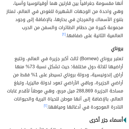
أنها مقسومة جغرافياً بين قارتين هما أوقيانوسيا وآسيا،
وهي واحدة من الوجهات الشهيرة للغوص في العالم، تمتاز
بتنوع الأسماك والمرجان في بحارها، بالإضافة إلى وجود
مجموعة كبيرة من حطام الطائرات والسفن من الحرب
العالمية الثانية على ضفافها.
[٢]
بروناي
تعتبر بروناي (Bornew) ثالث أكبر جزيرة في العالم، وتتبع
أراضيها ثلاثة دول مختلفة؛ حيث تشكل نسبة 73% منها
أراضٍ إندونيسية، ودولة بروناي تسيطر على 1% فقط من
أراضي الجزيرة، وباقي الأراضي تعود لدولة ماليزيا، وتبلغ
مساحة الجزيرة 288,869 ميل مربع، وهي موطناً لأقدم غابات
العالم، بالإضافة إلى أنها موطن للحياة البرية والحيوانات
النادرة الموجودة في أدغالها ومياهها.
[٢]
أسماء جزر أخرى