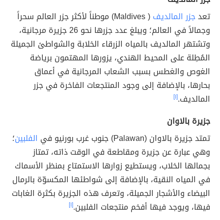
تعد
جزر المالديف
( Maldives) موطناً لأكثر جزر العالم سحراً
وجمالاً في العالم؛ ويبلغ عدد جزرها نحو 26 جزيرة مرجانية،
وتشتهر المالديف بالمياه الزرقاء الخلابة والشواطئ الجميلة
المُطِلة على المحيط الهندي، يزورها المهتمون برياضة
الغوص والغطس بسبب الشعاب المرجانية في أعماق
بحارها، بالإضافة إلى وجود المنتجعات الفاخرة في جزر
المالديف.
[١]
جزيرة بالاوان
تمتد جزيرة بالاوان (Palawan) جنوب غرب بورنيو في
الفلبين
؛
وهي عبارة عن جزيرة ومقاطعة في الوقت ذاته، تمتاز
بجمالها الخلاب، ويستطيع زوارها الاستمتاع بمنظر الأسماك
في المياه النقية، بالإضافة إلى شواطئها المكسوّة بالرمال
البيضاء والأشجار الجميلة، وتعرف هذه الجزيرة بكثرة الغابات
فيها، ويوجد فيها أفخم منتجعات الفلبين.
[١]