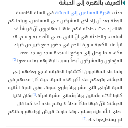
التعريف بالهجرة إلى الحبشة
حدثت
هجرة المسلمين إلى الحبشة
في السنة الخامسة
للبعثة بعد أن زاد أذى المشركين على المسلمين، وبينما هم
هناك إذ حدثت حادثة فهم منها المهاجرون أنّ قريشاً قد
أسلمت، والحادثة هي أنّ النبي -صلى الله عليه وسلم- قد
قرأ عند الكعبة سورة النجم في حضور جمع كبير من كبراء
مكة، فلما وصل إلى موضع السجدة سجد وسجد معه
المؤمنون والمشركون أيضاً بسبب انبهارهم بما سمعوا.
[٢]
ولما عاد المهاجرون اكتشفوا الحقيقة فرجع بعضهم إلى
الحبشة، وتبعهم عدد أكبر هذه المرة، حيث كان عددهم في
المرة الأولى اثني عشر رجلاً وأربع نسوة، وفي المرة الثانية
كانوا ثلاثة وثمانين رجلاً وثماني عشرة امرأة،
[٢]
وكان اختيار
الحبشة؛ لأنّ فيها ملكاً عادلاً لا يظلم عنده أحد كما قال
-صلى الله عليه وسلم-، وقد حاولت قريش إرجاعهم ولكنهم
لم يستطيعوا ذلك.
[٣]