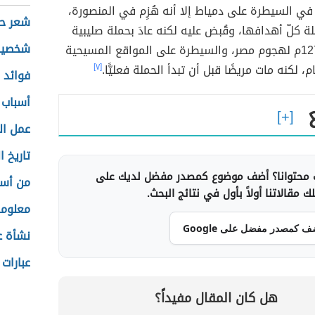
في السيطرة على دمياط إلا أنه هُزِم في المنصورة،
شعر حز
 كلّ أهدافها، وقُبض عليه لكنه عادَ بحملة صليبية
شخصية 
ثامنة عام 1270م لهجوم مصر، والسيطرة على المواقع المسيحية
، لكنه مات مريضًا قبل أن تبدأ الحملة فعليًّا.
[٧]
فوائد ا
أسباب 
عمل ا
تاريخ ا
محتوانا؟ أضف موضوع كمصدر مفضل لديك على
من أسب
 مقالاتنا أولاً بأول في نتائج البحث.
معلوما
ف كمصدر مفضل على Google
نشأة ع
عبارات
هل كان المقال مفيداً؟