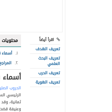
اقرأ أيضاً
محتويات
تعريف الهدف
١
أسماء ق
تعريف البحث
٢
المراجع
العلمي
تعريف الحرب
أسماء ق
تعريف الهوية
الحروب الصلي
الرئيسي السي
وعنيفة قضت 