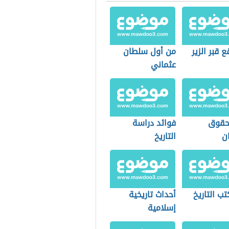
ع قبر الزير
من أول سلطان
عثماني
 حقوق
فوائد دراسة
ن
التاريخ
ب التاريخ
أحداث تاريخية
إسلامية