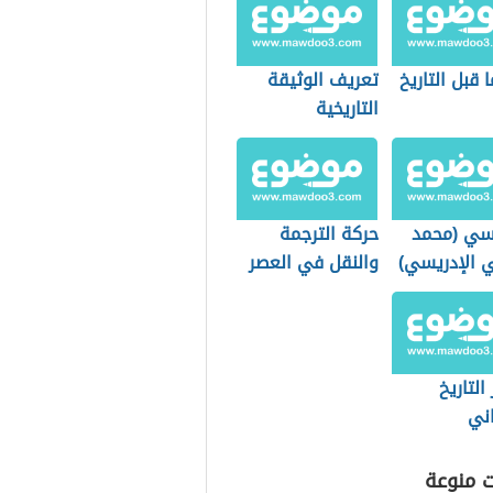
 قبل التاريخ
تعريف الوثيقة
التاريخية
يسي (محمد
حركة الترجمة
ي الإدريسي)
والنقل في العصر
العباسي الأول
وأثرها على الفكر
والأدب والثقافة
التاريخ
اني
ت منوعة