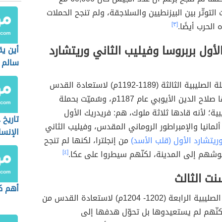
التوتّر بين البيزنطيين والسلاجقة، ولم تنجح الحملات
 الحرب أيضًا.
[٣]
لأول بربروسا وفيليب الثاني وريتشارد
أين يق
سالم
انطلقت الحملة الصليبية الثالثة (1189-1192م) لاستعادة القدس
بعد أن فتحها صلاح الدين الأيوبي عام 1187م، وسُميّت بحملة
بية؛ لأنه قادها ثلاثة ملوك، هم: فريدريك الأول
تاريخ
ألمانيا والإمبراطور الروماني المقدس، وفيليب الثاني
الإنسا
ريتشارد الأول (قلب الأسد)
من إنجلترا، لكنها لم تنجح
وشهم إلى المدينة، لكنّهم سيطروا على عكا.
[٤]
سنت الثالث
أهم كت
كانت الحملة الصليبية الرابعة (1202- 1204م) لاستعادة القدس من
كنّهم لم يستعيدوها بل تحوّل هدفها إلى