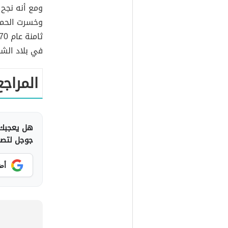
ومع أنه نجح 
وخسرت الحملة
في بلاد الشام
المراجع
هل يعجبك 
جوجل لتصلك
أض