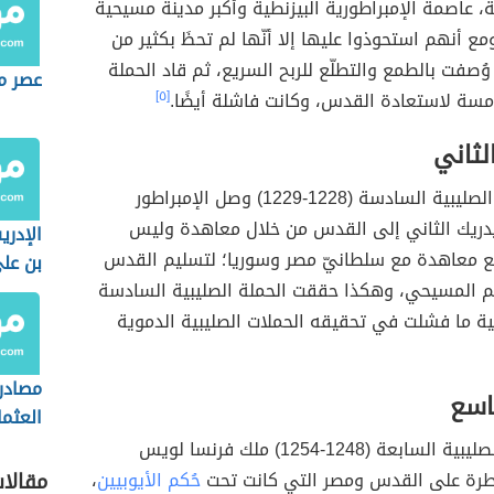
 عاصمة الإمبراطورية البيزنطية وأكبر مدينة مسيحية
مع أنهم استحوذوا عليها إلا أنّها لم تحظَ بكثير من
وُصفت بالطمع والتطلّع للربح السريع، ثم قاد الحملة
عصر ما
امسة لاستعادة القدس، وكانت فاشلة أيضًا.
[٥]
لثاني
خلال الحملة الصليبية السادسة (1228-1229) وصل الإمبراطور
يدريك الثاني إلى القدس من خلال معاهدة وليس
الإدر
قّع معاهدة مع سلطانيّ مصر وسوريا؛ لتسليم القدس
بن عل
كم المسيحي، وهكذا حققت الحملة الصليبية السادسة
ة ما فشلت في تحقيقه الحملات الصليبية الدموية
مصادر 
اسع
العثم
قاد الحملة الصليبية السابعة (1248-1254) ملك فرنسا لويس
طرة على القدس ومصر التي كانت تحت
حُكم الأيوبيين
،
مقالا