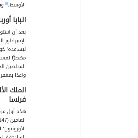
الأوسط،
[١]
وفي
البابا أورب
الإمبراطور ال
ليساعده؛ خوف
المخلصين ال
واعدًا بمغفر
الملك الأ
فرنسا
هذه أول مرة 
الأوروبيون؛ 