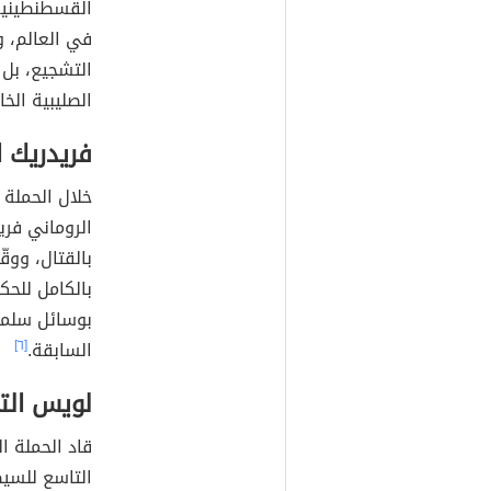
القسطنطينية،
في العالم، و
التشجيع، بل 
الصليبية الخ
فريدريك ا
الروماني فر
بالقتال، وو
بالكامل للح
بوسائل سلمي
السابقة.
[٦]
لويس الت
التاسع للسي