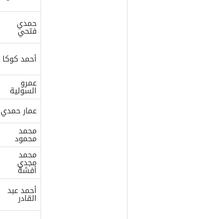
حمدي
فتحي
أحمد كوكا
عمرو
السولية
عمار حمدي
محمد
محمود
محمد
مجدي
أفشة
أحمد عبد
القادر