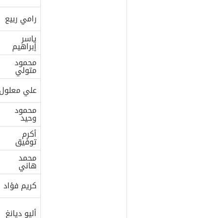
رامي ربيع
ياسر
إبراهيم
محمود
متولي
علي معلول
محمود
وحيد
أكرم
توفيق
محمد
هاني
كريم فؤاد
أليو ديانغ