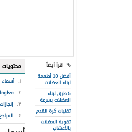
اقرأ أيضاً
محتويات
أفضل 10 أطعمة
١
أسماء لا
لبناء العضلات
٢
معلوما
5 طرق لبناء
العضلات بسرعة
٣
إنجازات
تقنيات كرة القدم
٤
المراجع
تقوية العضلات
بالأعشاب