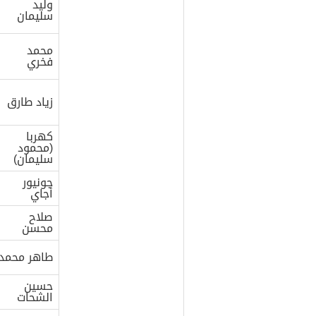
وليد
سليمان
محمد
فخري
زياد طارق
كهربا
(محمود
سليمان)
جونيور
أجاي
صلاح
محسن
طاهر محمد
حسين
الشحات