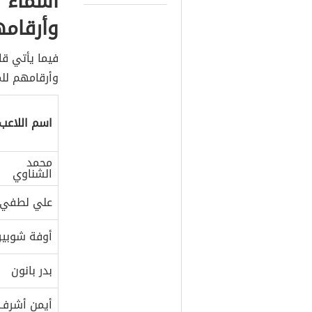
أسماء 
وأرقامهم 022
فيما يأتي ق
وأرقامهم للموسم 
اسم اللاعب
محمد
الشناوي
علي لطفي
أوفة شوبير
بدر بانون
أيمن أشرف