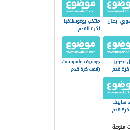
دوري أبطال
منتخب يوغوسلافيا
لكرة القدم
 نيجويز
جوسيف ماسوبست
 كرة قدم
(لاعب كرة قدم
ي)
تشيكي)
 داساييف
 كرة قدم
)
ت منوعة