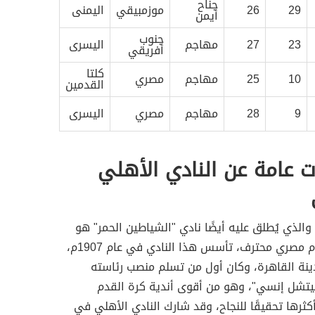
جناح
29
26
موزمبيقي
اليمنى
أيمن
جنوب
23
27
مهاجم
اليسرى
أفريقي
كلتا
10
25
مهاجم
مصري
القدمين
9
28
مهاجم
مصري
اليسرى
 عامة عن النادي الأهلي
والذي يُطلق عليه أيضًا نادي "الشياطين الحمر" هو
نادي كرة قدم مصري محترف، تأسس هذا النادي في عام 1907م،
نة القاهرة، وكان أول من تسلم منصب رئاسته
ميتشل إنسي"، وهو من أقوى أندية كرة القدم
أكثرها تحقيقًا للنجاح، وقد شارك النادي الأهلي في