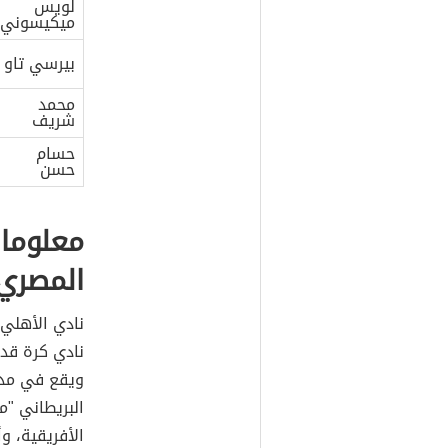
لويس
ميكيسوني
بيرسي تاو
محمد
شريف
حسام
حسن
معلومات
المصري
نادي الأهلي 
ويقع في مدي
البريطاني "
الأفريقية، و