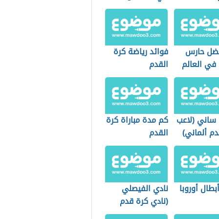
ضل حارس
فوائد رياضة كرة
في العالم
القدم
 ساني (لاعب
كم مدة مباراة كرة
م ألماني)
القدم
أبطال أوروبا
نادي الفيصلي
(نادي كرة قدم
سعودي)