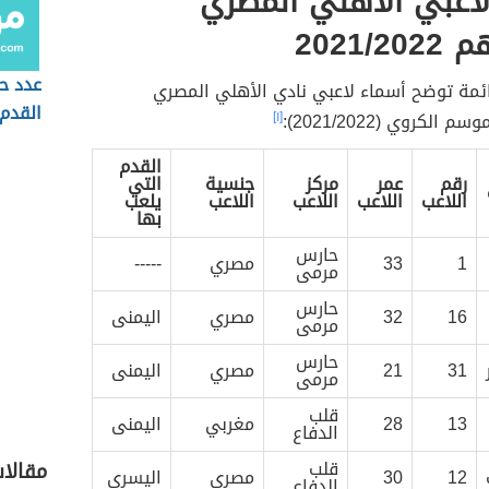
لاعبي الأهلي المصري
2021/2
عدد ح
ائمة توضح أسماء لاعبي نادي الأهلي المصري
القدم
الكروي (2021/2022):
[١]
القدم
رقم
عمر
مركز
جنسية
التي
اللاعب
اللاعب
اللاعب
اللاعب
يلعب
بها
حارس
1
33
مصري
-----
مرمى
حارس
16
32
مصري
اليمنى
مرمى
حارس
31
21
مصري
اليمنى
مرمى
قلب
13
28
مغربي
اليمنى
الدفاع
قلب
مقالا
12
30
مصري
اليسرى
الدفاع