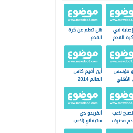
إصابة في
هل تعلم عن كرة
كرة القدم
القدم
و مؤسس
أين أقيم كاس
 الأهلي
العالم 2014
صبح لاعب
ألفريدو دي
دم محترف
ستيفانو (لاعب
ومدرب أرجنتيني)