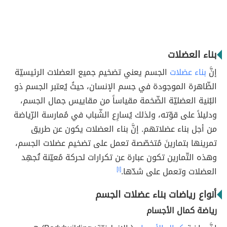
بناء العضلات
إنَّ
بناء عضلات
الجسم يعني تضخيم جميع العضلات الرئيسيّة
الظّاهرة الموجودة في جسم الإنسان، حيثُ يُعتبر الجسم ذو
البُنية العضليّة الضّخمة مقياساً من مقاييس جمال الجسم،
ودليلاً على قوّته، ولذلك يُسارِع الشّباب في مُمارسة الرّياضة
من أجل بناء عضلاتهم. إنَّ بناء العضلات يكون عن طريق
تمرينها بتمارينَ مُتخصّصة تعمل على تضخيم عضلات الجسم،
وهذه التّمارين تكون عبارة عن تكرارات لحركة مُعيّنة تُجهِد
العضلات وتعمل على شدّها.
[١]
أنواع رياضات بناء عضلات الجسم
رياضة كمال الأجسام