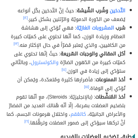
التّدخين
وشُرب الشّيشة
: حيثُ إنَّ التّدخين بكُل أنواعه
يُضعف من الدّورة الدمويّة والرّئتين بشكل كبير.
[١٢]
شرب
المشروبات الغازيّة
: فهي تُؤدّي إلى هشاشة
العظام وزيادة الوزن، كما أنّها تحتوي على كميّات كبيرة
من الكافيين، والذي يُعتبر مُضرّاً في حال الإكثار منه.
[١٣]
أكل المقالي والوجبات السّريعة
: حيثُ إنّها تحتوي على
كميّات كبيرة من الدّهون الضارّة
والكولسترول
، وبالتّالي
ستؤدّي إلى زيادة في الوزن.
[١٤]
أخذ الممنوعات
: فأضرارها كثيرة ومُتعدّدة، ويُمكن أن
تُؤدّي إلى الوفاة.
[١٥]
أخذ المُنشِّطات
: (بالإنجليزيّة: Steroids)، مع أنّها تقوم
بتضخيم العضلات بسُرعة، إلّا أنّه هُنالك العديد من المَضارّ
والأعراض الجانبيّة،
كالعُقم
، واختلال هرمونات الجسم، كما
أنَّ تركها سيؤدّي إلى ضمور العضلات وترهُّلها.
[١٦]
طرق تضخيم العضلات بالفيديو