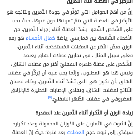
التّركيز في العضلة أثناء التّمرين
إنَّ من أهمّ العوامِل التي تؤثِّر في جودة التّمرين ونتائجه هو
التّركيز في العضلة التي يتمّ تمرينها دون غيرها، حيثُ يجب
على الشّخص الشّعور بشدّ العضلة أثناء إجراء التّمرين. من
الأخطاء الشّائعة بين مُمارسي رياضة
كمال الأجسام
هو رفع
الوزن بغضّ النّظر عن العضلات المُستخدَمة أثناء التّمرين،
فعلى سبيل المثال، في تمارين عضلات السّاق يعتمد
الشّخص على عضلة ظهره السُفليّ أكثر من عضلات السّاق،
وليس هذا هو المطلوب، وإنّما يجب عليه أن يُركِّز في عضلات
السّاق بأن تكون هي التي تُشَدّ أثناء التّمرين، وذلك لضمان
النّتائج لعضلات السّاق، وتفادي الإصابات الخطيرة كالإنزلاق
الغضروفي في عضلات الظّهر السُفليّ.
[٧]
زيادة الوزن أو التّكرار أثناء التّمرين عند المقدرة
إنَّ الثبوت في التّمارين على الأوزان المحمولة وعدد تكراره
سيؤدّي إلى ثبوت حجم
العضلات
بعد فترة؛ حيثُ إنَّ العضلة