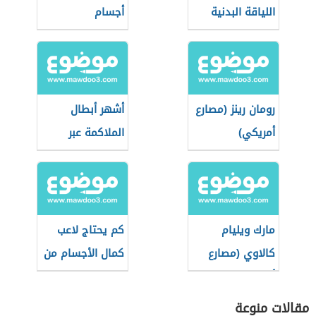
اللياقة البدنية
أجسام
رومان رينز (مصارع
أشهر أبطال
أمريكي)
الملاكمة عبر
التاريخ
مارك ويليام
كم يحتاج لاعب
كالاوي (مصارع
كمال الأجسام من
أمريكي)
الماء
مقالات منوعة