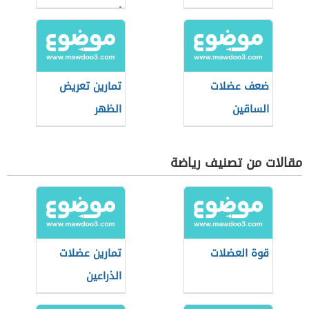
أجسام
ضعف عضلات
تمارين تعريض
الساقين
الظهر
مقالات من تصنيف رياضة
قوة العضلات
تمارين عضلات
الذراعين