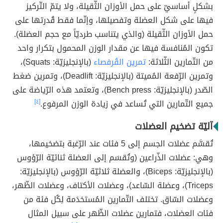
بشكلٍ أساسيّ على حمل الأوزان الثّقيلة، ولا يتمّ التّركيز
فيها على شكل العضلة وتفصيلها، وإنّما فقط قُدرتها على
حمل الأوزان الثّقيلة (والذي يتناسب طرديّاً مع حجم العضلة).
تكون المُنافسة فيها عن مقدار الوزن المحمول بتكرار واحد
من التّمارين الثّلاثة:
تمرين القُرفصاء
(بالإنجليزيّة: Squats)،
وتمرين الرّفعة المُميتة (بالإنجليزيّة: Deadlift)، وتمرين ضغط
الصّدر (بالإنجليزيّة: Bench press)، وتعتمد هذه الرّياضة على
جميع التّمارين التي تُساعد في زيادة الوزن المرفوع.
[٤]
آليّة تضخيم العضلات
تُقسَّم عضلات الجسم إلى 5 فئات عند الرّغبة بتضخيمها،
وهي: عضلات الذّراعين (وتُقسَم إلى العضلة ثنائيّة الرّؤوس
(بالإنجليزيّة: Biceps)، والعضلة ثلاثيّة الرّؤوس (بالإنجليزيّة:
Triceps)، وعضلة السّاعد)، وعضلات الأكتاف، وعضلات الظّهر،
وعضلات السّاق. تختلف التّمارين المُستخدَمة لِكُل فئة من
فئات العضلات، فتمارين عضلات الظّهر على سبيل المثال