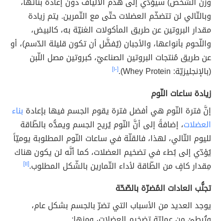
وزن الشّخص) سيؤدّي إلى هدم الألياف دون إعادة بنائها،
وبالتّالي لن تتضخّم العضلات حتّى مع التّمرين. يتم زيادة
مقدار البروتين عن طريق المأكولات الغنيّة به، كالبيض،
واللّحوم بأنواعها، والأجبان (يُفضَّل أن تكون قليلة الدّسم)، أو
عن طريق مُنتجات البروتين الصناعيّ، كبروتين مصل اللّبن
(بالإنجليزيّة: Whey Protein).
[١٠]
زيادة ساعات النّوم
إنَّ فترة النّوم هي أفضل فترة يقوم الجسم فيها بإعادة
بناء
العضلات
، إضافةً إلى أنَّ النّوم يُريح الجسم ويمدُّه بالطّاقة
لليوم التّالي، لهذا، فالقلّة في ساعات النّوم المطلوبة يوميّاً
يُؤدّي إلى بُطء في تضخيم العضلات، كما أنَّه لن يكون هناك
مِقدار كافٍ من الطّاقة لأداء التّمارين بالشّكل المطلوب.
[١١]
تجنُّب العادات المُضرّة بالصّحّة
يوجد العديد من الأسباب التي تضرّ بالجسم بشكل عام،
وتُبطئ من عمليّة تضخيم العضلات، ومنها: