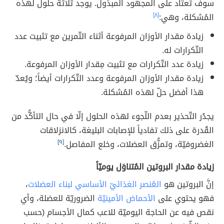
سوف تعتاد على المجهود المبذول. يوجد ثلاثة حلول لهذه
المُشكلة، وهي:
[٨]
زيادة مقدار الأوزان المرفوعة أثناء التّمرين مع تثبيت عدد
التّكرارات له.
زيادة عدد التّكرارات مع تثبيت مِقدار الأوزان المرفوعة.
زيادة مقدار الأوزان المرفوعة وعدد التّكرارات أيضاً؛ ويُعدّ
هذا أفضل حلّ لهذه المُشكلة.
يجدُر التّحذير بعدم اللّجوء لهذه الحلول إلّا في حال التأكُّد من
القُدرة على ذلك تفادياً للإصابات البليغة، كالانزلاقات
الغضروفيّة، وتمزُّق العضلات، وخلع المفاصل.
[٩]
زيادة مقدار البروتين المُتناوَل يوميّاً
إنَّ البروتين هو
العُنصر الغذائيّ الأساسي لبناء العضلات
،
فهو يحتوي على
الأحماض الأمينيّة
الضروريّة للعضلة، وأي
نقص فيه عن الحاجة اليوميّة للاعب كمال الأجسام (حسب