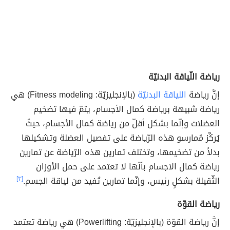
رياضة اللّياقة البدنيّة
إنَّ رياضة
اللياقة البدنيّة
(بالإنجليزيّة: Fitness modeling) هي
رياضة شبيهة برياضة كمال الأجسام، يتمّ فيها تضخيم
العضلات وإنّما بشكل أقلّ من رياضة كمال الأجسام، حيثُ
يُركِّز مُمارسو هذه الرّياضة على تفصيل العضلة وتشكيلها
بدلاً من تضخيمها، وتختلف تمارين هذه الرّياضة عن تمارين
رياضة كمال الاجسام بأنّها لا تعتمد على حمل الأوزان
الثّقيلة بشكلٍ رئيس، وإنّما تمارين تُفيد من لياقة الجسم.
[٣]
رياضة القوّة
إنَّ رياضة القوّة (بالإنجليزيّة: Powerlifting) هي رياضة تعتمد