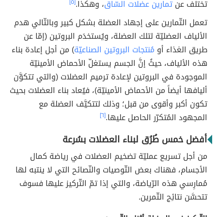
تختلف عن
تمارين عضلات السّاق
، وهكذا.
[٥]
تعمل التّمارين على إجهاد العضلة بشكل كبير وبالتّالي هدم
الألياف العضليّة لتلك العضلة، ويُستخدَم البروتين (إمّا عن
طريق الغذاء أو
مُنتجات البروتين الصناعيّة
) من أجل إعادة بناء
هذه الألياف، حيثُ إنَّ الجسم يستغلّ الأحماض الأمينيّة
الموجودة في البروتين لإعادة ترميم العضلات (والتي تتكوَّن
أليافها أيضاً من الأحماض الأمينيّة)، فيُعاد بناء العضلات بحيث
تكون أكبر وأقوى من قبل؛ وذلك لتتكيَّف العضلة مع
المجهود المُتكرّر الحاصل عليها.
[٦]
أفضل خمس طُرُق لبناء العضلات بسُرعة
من أجل تسريع عمليّة تضخيم العضلات في رياضة كمال
الأجسام، فهناك بعض التّوصيات والنّصائح التي لا ينتبه لها
مُمارِسي هذه الرّياضة، والتي إذا تمّ التّركيز عليها فسوف
تتحسَّن نتائِج التّمرين.