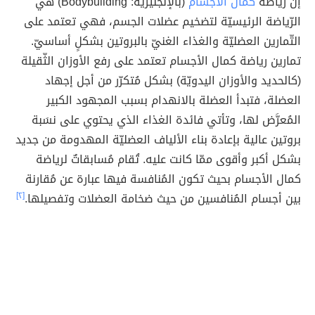
إنَّ رياضة
كمال الأجسام
(بالإنجليزيّة: Bodybuilding) هي
الرّياضة الرئيسيّة لتضخيم عضلات الجسم، فهي تعتمد على
التّمارين العضليّة والغذاء الغنيّ بالبروتين بشكلٍ أساسيّ.
تمارين رياضة كمال الأجسام تعتمد على رفع الأوزان الثّقيلة
(كالحديد والأوزان اليدويّة) بشكل مُتكرّر من أجل إجهاد
العضلة، فتبدأ العضلة بالانهدام بسبب المجهود الكبير
المُعرَّض لها، وتأتي فائدة الغذاء الذي يحتوي على نسَبة
بروتين عالية بإعادة بناء الألياف العضليّة المهدومة من جديد
بشكل أكبر وأقوى ممّا كانت عليه. تُقام مُسابقاتٌ لرياضة
كمال الأجسام بحيث تكون المُنافسة فيها عبارة عن مُقارنة
بين أجسام المُنافسين من حيث ضخامة العضلات وتفصيلها.
[٢]