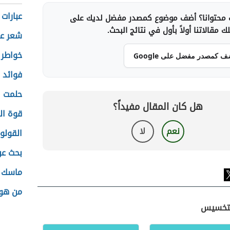
عبارات
محتوانا؟ أضف موضوع كمصدر مفضل لديك على
 مقالاتنا أولاً بأول في نتائج البحث.
شعر عن
خواطر 
ف كمصدر مفضل على Google
فوائد ا
حلمت ا
هل كان المقال مفيداً؟
قوة ال
نعم
لا
القولو
بحث عن
ماسك ت
من هو 
للتخسيس