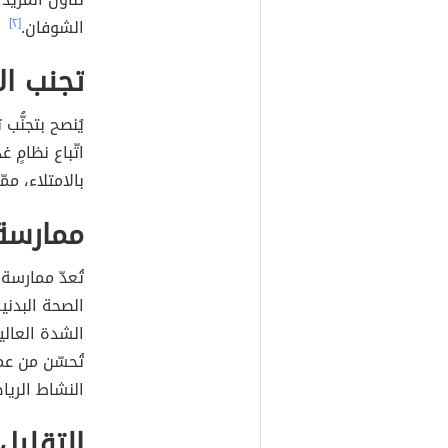
الشوفان.
[٢]
تجنب ال
يُنصح بتجنُّ
اتّباع نظامٍ 
بالامتلاء، م
ممارسة 
تُعدّ ممارسة
الصحة البدنية
الشدة العالي
تُحسّن من ع
النشاط الريا
التقليل