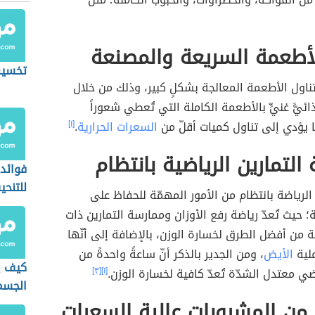
أطعمة السريعة والمصنعة
تخسيس
ب تناول الأطعمة المعالجة بشكلٍ كبير، وذلك من خلال
غذائيًّ غنيٍّ بالأطعمة الكاملة التي تُعطي شعوراً
مّا يؤدي إلى تناول كميات أقلّ من
السعرات الحرارية
.
[١]
التمارين الرياضية بانتظام
فوائد
للتنح
 الرياضة بانتظام من الأمور المهمّة للحفاظ على
؛ حيث تُعدّ رياضة رفع الأوزان وممارسة التمارين ذات
ة من أفضل الطرق لخسارة الوزن، بالإضافة إلى أنّها
ملية
الأيض
، ومن الجدير بالذكر أنّ ساعةً واحدةً من
كيف ي
ضي معتدل الشدّة تُعدّ كافية لخسارة الوزن.
[١]
[٣]
الجسم
 من المشروبات عالية السعرات