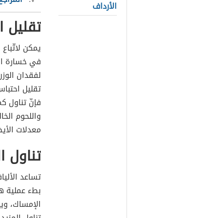
الأرداف
تقليل ا
يمكن لاتّباع 
في خسارة الوز
لفقدان الوز
تقليل احتباس
فإنّ تناول ك
واللحوم الخا
معدلات الأي
تناول ا
تساعد الأليا
بطء عملية هض
الإمساك، وي
تناول المزيد