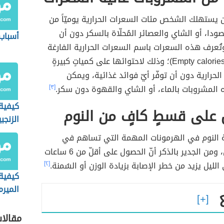
 يستهلك الشخص مئات السعرات الحرارية يوميّاً من
ودا، أو الشاي والعصائر المُحلّاة بالسكر دون أن
أسباب
وتُعرف هذه السعرات باسم السعرات الحرارية الفارغة
(بالإنجليزيّة: Empty calories)؛ وذلك لاحتوائها على كمياتٍ كبيرةٍ
لحرارية دون أن توفّر أيّ فوائد غذائية، ويمكن
 المشروبات بالماء، أو الشاي والقهوة دون سكر.
[٣]
كيفية
 على قسطٍ كافٍ من النوم
الزنج
ّة النوم في الهرمونات المهمة التي تساهم في
عملية الأيض، ومن الجدير بالذكر أنّ الحصول على أقلّ من 6 ساعات
لليل يزيد من خطر الإصابة بزيادة الوزن أو السُمنة.
[٢]
كيفية
الميرم
مقالا