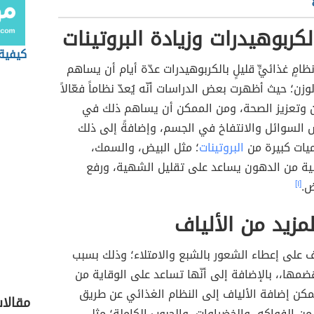
لكربوهيدرات وزيادة البروتينات
كيفية
نظامٍ غذائيٍّ قليلٍ بالكربوهيدرات عدّة أيام أن يساهم
ن؛ حيث أظهرت بعض الدراسات أنّه يُعدّ نظاماً فعّالاً
ن وتعزيز الصحة، ومن الممكن أن يساهم ذلك في
 السوائل والانتفاخ في الجسم، وإضافةً إلى ذلك
ميات كبيرة من
البروتينات
؛ مثل البيض، والسمك،
لية من الدهون يساعد على تقليل الشهية، ورفع
ض.
[١]
لمزيد من الألياف
ف على إعطاء الشعور بالشبع والامتلاء؛ وذلك بسبب
مها،، بالإضافة إلى أنّها تساعد على الوقاية من
مكن إضافة الألياف إلى النظام الغذائي عن طريق
مقالا
 من الفواكه، والخضراوات، والحبوب الكاملة؛ مثل