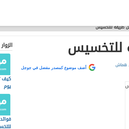
 طريقة للتخسيس
 للتخسيس
الزوار
د هماش
أضف موضوع كمصدر مفضل في جوجل
كيف ت
يوم
فوائد 
للتخ