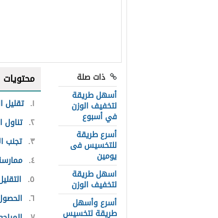
ذات صلة
محتويات
أسهل طريقة
١
تقليل ال
لتخفيف الوزن
في أسبوع
٢
تناول ا
أسرع طريقة
٣
تجنب ا
للتخسيس فى
يومين
٤
ممارسة 
اسهل طريقة
٥
التقلي
لتخفيف الوزن
٦
الحصول
أسرع وأسهل
طريقة لتخسيس
٧
المراجع