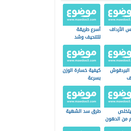
 الأرداف
أسرع طريقة
للتنحيف وشد
الجسم
 البردقوش
كيفية خسارة الوزن
يف
بسرعة
تخلص
طرق سد الشهية
 من الدهون