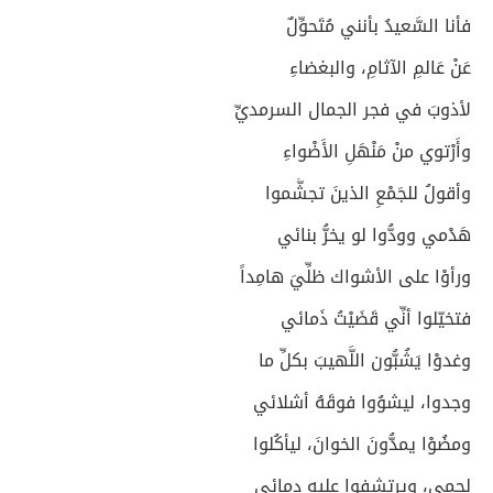
فأنا السَّعيدُ بأنني مُتَحوِّلٌ
عَنْ عَالمِ الآثامِ، والبغضاءِ
لأذوبَ في فجر الجمال السرمديِّ
وأَرْتوي منْ مَنْهَلِ الأَضْواءِ
وأقولُ للجَمْعِ الذينَ تجشَّموا
هَدْمي وودُّوا لو يخرُّ بنائي
ورأوْا على الأشواك ظلِّيَ هامِداً
فتخيّلوا أنِّي قَضَيْتُ ذَمائي
وغدوْا يَشُبُّون اللَّهيبَ بكلِّ ما
وجدوا، ليشوُوا فوقَهُ أشلائي
ومضُوْا يمدُّونَ الخوانَ، ليأكُلوا
لحمي، ويرتشفوا عليه دِمائي