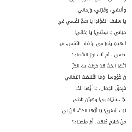
وأَليفي، وقُرّتي، وَرَجائي
يَا سُلافَ الفُؤَادِ! يا سُمَّ نَفْسي في
حَيَاتي يَا شِدَّتي! يَا رَخَائي!
ألهيبٌ يثورٌ في روْضَة ِ النَّفَسِ، فيـ
ـ‍‍‍‍طغى ، أم أنتَ نورُ السَّماءِ؟
أيُّها الحُبُّ قَدْ جَرَعْتُ بِكَ الحُزْ
نَ كُؤُوساً، وَمَا اقْتَنَصْتُ ابْتِغَائي
فَبِحَقِّ الجَمَال، يَا أَيُّها الحُـ
ـبُّ حنانَيْكَ بي! وهوِّن بَلائي
لَيْتَ شِعْري! يَا أَيُّها الحُبُّ، قُلْ لي:
مِنْ ظَلاَمٍ خُلِقَتَ، أَمْ مِنْضِيَاءِ؟