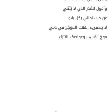
وأقول للقَدَرِ الذي لا يَنْثني
عن حرب آمالي بكل بلاءِ
لا يطفىء اللهبَ المؤجَّجَ في دَمي
موجُ الأسى، وعواصفُ الأرْزاءِ