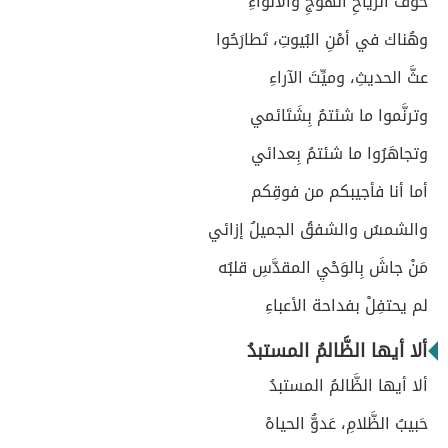
خَوْفَ الرِّياحِ الْهوجِ والأَنواءِ
وهُناك في أمْنِ البُيوتِ، تَطارَحُوا
عثَّ الحديثِ، وميِّتَ الآراءِ
وترنَّموا ما شئتمُ بِشَتَائمي
وتجاهَرُوا ما شئتمُ بِعدائي
أما أنا فأجيبكم من فوقِكم
والشمسُ والشفقُ الجميلُ إزائي
مَنْ جاشَ بِالوَحْيِ المقدَّسِ قلبُه
لم يحتفِلْ بفداحة الأعباءِ
ألا أيها الظَّالمُ المستبدُ
ألا أيها الظَّالمُ المستبدُ
حَبيبُ الظَّلامِ، عَدوُّ الحياهْ