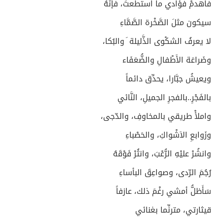
فاهدمْ فؤادي ما استطعتَ، فإنَّهُ
سيكون مثلَ الصَّخْرة الصَّمَّاءِ
لا يعرفُ الشكْوى الذَّليلة َ والبُكا،
وضَراعَة الأَطْفالِ والضُّعَفَاء
ويعيشُ جبَّارا، يحدِّق دائماً
بالفَجْرِ..بالفجرِ الجميلِ، النَّائي
واملأْ طريقي بالمخاوفِ، والدّجى،
وزَوابعِ الاَشْواكِ، والحَصْباءِ
وانشُرْ عليْهِ الرُّعْبَ، وانثُرْ فَوْقَهُ
رُجُمَ الرّدى، وصواعِقَ البأساءِ
سَأَظلُّ أمشي رغْمَ ذلك، عازفاً
قيثارتي، مترنِّما بغنائي