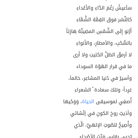
سَأعيشُ رَغْمَ الدَّاءِ والأَعْداءِ
كالنِّسْر فوقَ القِمَّة الشَّمَّاءِ
أَرْنو إِلَى الشَّمْسِ المضِيئّة ِهازِئاً
بالسُّحْبِ، والأمطارِ، والأَنواءِ
لا أرمقُ الظلَّ الكئيبَ ولا أَرى
ما في قرار الهَوّة السوداء
وأسيرُ في دُنيا المشاعِر، حَالماَ،
غرِداً- وتلكَ سعادة ُ الشعراءِ
أُصغِي لموسيقى
الحياة
، وَوَحْيها
وأذيبُ روحَ الكونِ في إنْشائي
وأُصِيخُ للصّوتِ الإلهيِّ، الَّذي
يُحيي بقلبي مَيِّتَ الأصْداءِ