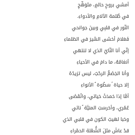
أمشي بروحٍ حالمٍ، متَوَهِّجٍ
في ظُلمة الآلامِ والأدواءِ.
النّور في قلبِي وبينَ جوانحي
فَعَلامَ أخشى السَّيرَ في الظلماءِ
إنّي أنا النّايُ الذي لا تنتهي
أنغامُهُ، ما دامَ في الأحياءِ
وأنا الخِضَمُّ الرحْبُ، ليس تزيدُهُ
إلا حياة ً سَطْوة ُ الأنواءِ
أمَّا إذا خمدَتْ حَياتي، وانْقَضَى
عُمُري، وأخرسَتِ المنيَّة ُ نائي
وخبا لهيبُ الكون في قلبي الذي
قدْ عاشَ مثلَ الشُّعْلة الحمْراءِ