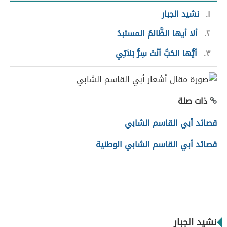
١
نشيد الجبار
٢
ألا أيها الظَّالمُ المستبدُ
٣
أيُّها الحُبُّ أنْتَ سِرُّ بَلاَئِي
ذات صلة
قصائد أبي القاسم الشابي
قصائد أبي القاسم الشابي الوطنية
نشيد الجبار