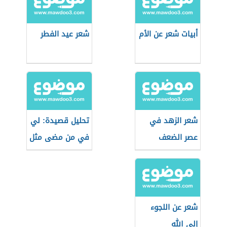
أبيات شعر عن الأم
شعر عيد الفطر
شعر الزهد في
تحليل قصيدة: لي
عصر الضعف
في من مضى مثل
للبارودي
شعر عن اللجوء
إلى الله