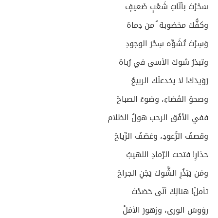
سَخَرْتَ بأنّاتِ شَعْبٍ ضَعيفٍ
وكفُّكَ مخضوبة ُ من دِماهُ
وَسِرْتَ تُشَوِّه سِحْرَ الوجودِ
وتبذرُ شوكَ الأسى في رُباهُ
رُوَيدَكَ! لا يخدعنْك الربيعُ
وصحوُ الفَضاءِ، وضوءُ الصباحْ
ففي الأفُق الرحب هولُ الظلام
وقصفُ الرُّعودِ، وعَصْفُ الرِّياحْ
حذارِ! فتحت الرّمادِ اللهيبُ
ومَن يَبْذُرِ الشَّوكَ يَجْنِ الجراحْ
تأملْ! هنالِكَ أنّى حَصَدْتَ
رؤوسَ الورى، وزهورَ الأمَلْ