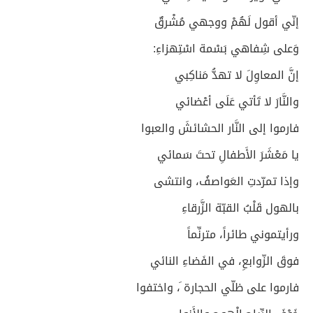
إنّي أقول لَهُمْ ووجهي مُشْرقٌ
وَعلى شِفاهي بَسْمة اسْتِهزاءِ:
إنَّ المعاوِلَ لا تهدُّ مَناكِبي
والنَّارَ لا تَأتي عَلَى أعْضائي
فارموا إلى النَّار الحشائشَ والعبوا
يا مَعْشَرَ الأَطفالِ تحتَ سَمائي
وإذا تمرّدتِ العَواصفُ، وانتشى
بالهول قَلْبُ القبّة الزَّرقاءِ
ورأيتموني طائراً، مترنِّماً
فوقَ الزّوابعِ، في الفَضاءِ النائي
فارموا على ظلّي الحجارة َ، واختفوا