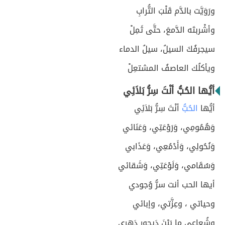
ورَوَيَّت بالدَّم قَلْبَ التُّرابِ
وأشْربتَه الدَّمعَ، حتَّى ثَمِلْ
سيجرفُكَ السيلُ، سيلُ الدماء
ويأكلُك العاصفُ المشتعِلْ
أيُّها الحُبُّ أنْتَ سِرُّ بَلاَئِي
أيُّها
الحُبُّ
أنْتَ سِرُّ بَلاَئِي
وَهُمُومِي، وَرَوْعَتِي، وَعَنَائي
وَنُحُولِي، وَأَدْمُعِي، وَعَذَابي
وَسُقَامي، وَلَوْعَتِي، وَشَقائي
أيها الحب أنت سرُّ وُجودي
وحياتي ، وعِزَّتي، وإبائي
وشُعاعي ما بَيْنَ دَيجورِ دَهري