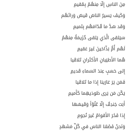
مِنَ الناسِ إِلّا مِنهُمُ بِمُقيمِ
وَكَيفَ يَسيرُ الناسُ قَيسٌ وَرائَهُم
وَقَد سُدَّ ما قُدّامَهُم بِتَميمِ
سَيَلقى الَّذي يَلقى خُزَيمَةُ مِنهُمُ
لَهُم أُمُّ بَذّاخينَ غَيرَ عَقيمِ
هُما الأَطيَبانِ الأَكثَرانِ تَلاقَيا
إِلى حَسَبٍ عِندَ السَماءِ قَديمِ
فَمَن يَرَ غارَينا إِذا ما تَلاقَيا
يَكُن مَن يَرى طَودَيهِما كَأَميمِ
أَبَت خِندِفٌ إِلّا عُلُوّاً وَقَيسُها
إِذا فَخَرَ الأَقوامُ غَيرَ نُجومِ
وَنَحنُ فَضَلنا الناسَ في كُلِّ مَشهَدٍ