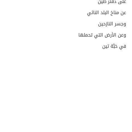
على دفتر طينْ
عن مناخ البلد النائي
وجسر النازحين
وعن الأرض التي تحملها
في حَبَّة تين