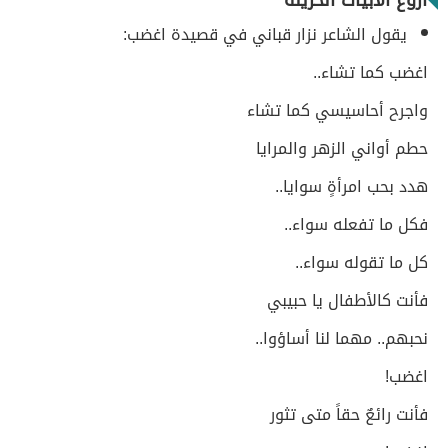
أروع الأبيات الحزينة
يقول الشاعر نزار قباني في قصيدة اغضب:
اغضب كما تشاء..
واجرح أحاسيسي كما تشاء
حطم أواني الزهر والمرايا
هدد بحب امرأةٍ سوايا..
فكل ما تفعله سواء..
كل ما تقوله سواء..
فأنت كالأطفال يا حبيبي
نحبهم.. مهما لنا أساؤوا..
اغضب!
فأنت رائعٌ حقاً متى تثور