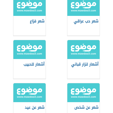
شعر حب عراقي
شعر فزاع
أشعار لنزار قباني
أشعار للحبيب
شعر عن شخص
شعر عن عيد