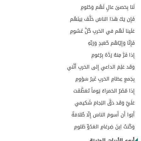
لَنا بِحَصىً عالٍ لَهُم وَحُلومِ
فَإِن يَكُ هَذا الناسُ حَلَّفَ بَينَهُم
عَلَينا لَهُم في الحَربِ كُلَّ غَشومِ
فَإِنّا وَإِيّاهُم كَعَبدٍ وَرَبِّهِ
إِذا فَرَّ مِنهُ رَدَّهُ بِرُغومِ
وَقَد عَلِمَ الداعي إِلى الحَربِ أَنَّني
بِجَمعِ عِظامِ الحَربِ غَيرُ سَؤومِ
إِذا مُضَرُ الحَمراءُ يَوماً تَعَطَّفَت
عَلَيَّ وَقَد دَقَّ اللِجامَ شَكيمي
أَبَوا أَن أَسومَ الناسَ إِلّا ظُلامَةً
وَكُنتُ اِبنَ ضِرغامِ العَدُوِّ ظَلومِ