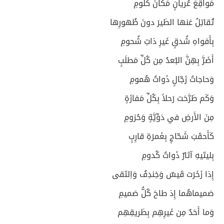
مَواقِعَ عُريانٍ مَكانَ كُلومِ
تُقاتِلُ عَنها الطَيرَ دونَ ظُهورِها
بِأَفواهِ شُدقٍ غَيرِ ذاتِ شُحومِ
أَضَرَّ بِهِنَّ البُعدُ مِن كُلِّ مَطلَبٍ
وَحاجاتُ زَجّالٍ ذَواتُ هُمومِ
وَكَم طَرَّحَت رَحلاً بِكُلِّ مَفازَةٍ
مِنَ الأَرضِ في دَوِّيَّةٍ وَحُزومِ
كَأَحقَبَ شَحّاجٍ بِغَمرَةِ قارِبٍ
بِليتَيهِ آثارٌ ذَواتُ كُدومِ
إِذا زَخَرَت قَيسٌ وَخِندِفُ وَاِلتَقى
صَميماهُما إِذ طاحَ كُلُّ صَميمِ
وَما أَحَدٌ مِن غَيرِهِم بِطَريقِهِم