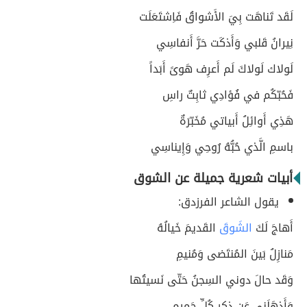
لَقَد تَناهَت بِيَ الأَشواقُ فَاِشتَعَلَت
نِيرانُ قَلبي وَأَذكَت حَرَّ أَنفاسِي
لَولاك لَولاكَ لَم أَعرِف هَوىً أَبَداً
فَحُبّكُم في فُؤادِي ثابِتٌ راسِ
هَذِي أَوائِلُ أَبياتي مُخَبّرَةٌ
باسمِ الَّذي حُبُّهُ رُوحِي وَإِيناسِي
أبيات شعرية جميلة عن الشوق
يقول الشاعر الفرزدق:
أَهاجَ لَكَ
الشَوقَ
القَديمَ خَيالُهُ
مَنازِلُ بَينَ المُنتَضى وَمُنيمِ
وَقَد حالَ دوني السِجنُ حَتّى نَسيتُها
وَأَذهَلَني عَن ذِكرِ كُلِّ حَميمِ