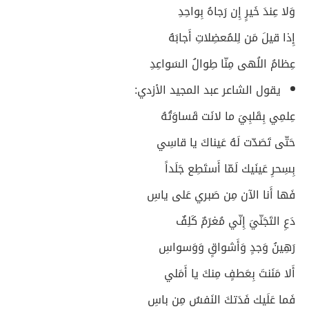
وَلا عِندَ خَيرٍ إِن رَجاهُ بِواحِدِ
إِذا قيلَ مَن لِلمُعضِلاتِ أَجابَهُ
عِظامُ اللُهى مِنّا طِوالُ السَواعِدِ
يقول الشاعر عبد المجيد الأزدي:
عِلمِي بِقَلبِيَ ما لانَت قَساوَتُهُ
حَتّى تَصَدّت لَهُ عَيناكَ يا قاسِي
بِسِحرِ عَينَيك لَمّا أَستَطِع جَلَداً
فَها أَنا الآن مِن صَبري عَلى ياسِ
دَعِ التَجَنّيَ إِنّي مُغرَمٌ كَلِفٌ
رَهِينُ وَجدٍ وَأَشواقٍ وَوَسواسِ
أَلا مَنَنتَ بِعَطفٍ مِنكَ يا أَمَلي
فَما عَلَيك فَدَتكَ النَفسُ مِن باسِ