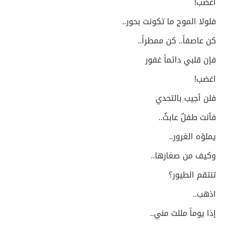
اغضب!
فلولا الموج ما تكونت بحور..
كن عاصفاً.. كن ممطراً..
فإن قلبي دائماً غفور
اغضب!
فلن أجيب بالتحدي
فأنت طفلٌ عابثٌ..
يملؤه الغرور..
وكيف من صغارها..
تنتقم الطيور؟
اذهب..
إذا يوماً مللت مني..