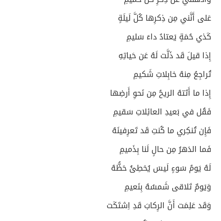
عَلى أَنَّني مِن ذِكرِها كُلَّ لَيلَةٍ
كَذي حُمَةٍ يَعتادُ داءَ سَليمِ
إِذا قيلَ قَد ذَلَّت لَهُ عَن حَياتِهِ
تُراجِعُ مِنهُ خابِلاتِ شَكيمِ
إِذا ما أَتَتهُ الريحُ مِن نَحوِ أَرضِها
فَقُل في بَعيدِ العائِلاتِ سَقيمِ
فَإِن تُنكِري ما كُنتِ قَد تَعرِفينَهُ
فَما الدَهرُ مِن حالٍ لَنا بِذَميمِ
لَهُ يَومُ سَوءٍ لَيسَ يُخطِئُ حَظُّهُ
وَيَومٌ تَلاقى شَمسُهُ بِنَعيمِ
وَقَد عَلِمَت أَنَّ الرِكابَ قَدِ اِشتَكَت