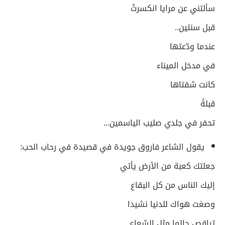
سألتني عن مرايا انكسرتْ
قبل سنتين..
عندما ودّعتها
في مدخل الميناء
كانت شفتاها
قبلةً
تحفر في جلدي صليب الياسمين...
يقول الشاعر فاروق جويدة في قصيدة في رحاب الحب:
جعلتك كعبة من الأرض يأتي
إليك الناس من كل البقاع
وصغت هواك للدنيا نشيدا
تراقص حالما مثل الشعاع