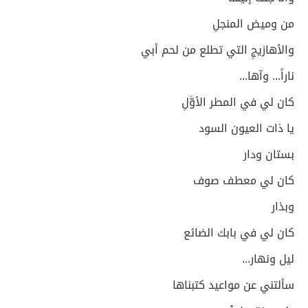
من وميض المنجلِ
والأهازيجِ التي تطلع من لحم أبي
ناراً... وآها...
كان لي في المطر الأوَّلِ
يا ذات العيون السود
بستان ودار
كان لي معطف صوف
وبذار
كان لي في بابك الضائع
ليل ونهار...
سألتني عن مواعيد كتبناها