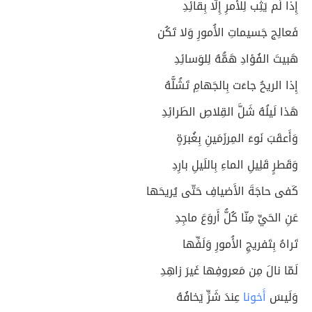
إِذا لَم يَثِب لِلأَمرِ إِلّا بِقائِدِ
فَعالِج جَسيماتِ الأُمورِ وَلا تَكُن
هَبيتَ الفُؤادِ هَمُّهُ لِلوَسائِدِ
إِذا الريحُ جاءَت بِالجَهامِ تَشُلُّهُ
هَذا لَيلُهُ شَلَّ القِلاصِ الطَرائِدِ
وَأَعقَبَ نَوءَ المِرزَمَينِ بِغُبرَةٍ
وَقَطرٍ قَلِيلِ الماءِ بِاللَيلِ بارِدِ
كَفى حاجَةَ الأَضيافِ حَتّى يُريحَها
عَنِ الحَيِّ مِنّا كُلُّ أَروَعَ ماجِدِ
تَراهُ بِتَفريجِ الأُمورِ وَلَفِّها
لَمّا نالَ مِن مَعروفِها غَيرَ زاهِدِ
وَلَيسَ
أَخونا
عِندَ شَرٍّ يَخافُهُ