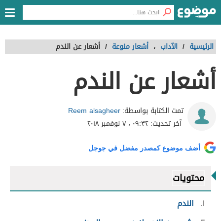
الرئيسية
/
الآداب
،
أشعار منوعة
/
أشعار عن الندم
أشعار عن الندم
Reem alsagheer
تمت الكتابة بواسطة:
آخر تحديث:
٠٩:٣٢ ، ٧ نوفمبر ٢٠١٨
أضف موضوع كمصدر مفضل في جوجل
محتويات
١
الندم