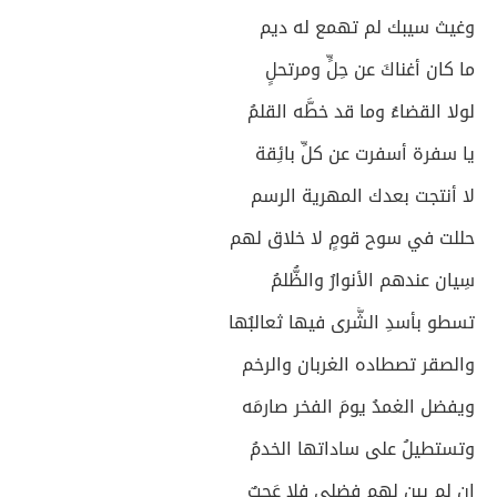
وغيث سيبك لم تهمع له ديم
ما كان أغناكَ عن حِلٍّ ومرتحلٍ
لولا القضاءُ وما قد خطَّه القلمُ
يا سفرة أسفرت عن كلِّ بائِقة
لا أنتجت بعدك المهرية الرسم
حللت في سوح قومٍ لا خلاق لهم
سِيان عندهم الأنوارُ والظُّلمُ
تسطو بأسدِ الشَّرى فيها ثعالبُها
والصقر تصطاده الغربان والرخم
ويفضل الغمدُ يومَ الفخر صارمَه
وتستطيلُ على ساداتها الخدمُ
إن لم يبِن لهم فضلي فلا عَجبٌ