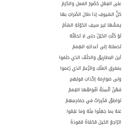
على الفِعْلِ حُضُورُ الفعل وَالكَرَمُ
كلُّ السّيوفِ إذا طالَ الضّرَابُ بهَا
يَمَسُّهَا غَيرَ سَيفِ الدّوْلَةِ السّأمُ
لَوْ كَلّتِ الخَيْلُ حتى لا تَحَمَّلُهُ
تَحَملتهُ إلى أعدائِهِ الهِمَمُ
أينَ البَطارِيقُ وَالحَلْفُ الذي حَلَفوا
بمَفرِقِ المَلْكِ وَالزّعمُ الذي زَعَموا
وَلى صَوَارِمَهُ إكْذابَ قولِهِمِ
فَهُنّ ألْسِنَةٌ أفْوَاهُها القِمَمُ
نَوَاطِقٌ مُخْبِرَاتٌ في جَمَاجِمِهِمْ
عَنهُ بما جَهِلُوا مِنْهُ وَما عَلِمُوا
الرّاجعُ الخَيلَ مُحْفَاةً مُقودَةً