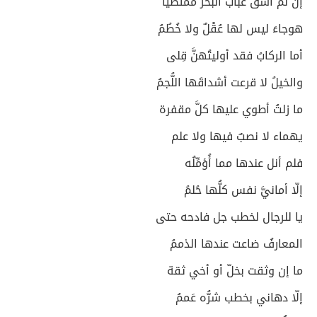
إن لم أشقَّ عُباب البحر ممتطياً
هوجاءَ ليس لها عُقْلٌ ولا خُطُمُ
أما الركابُ فقد أوليتُهنَّ قِلى
والخيلُ لا قرعت أشداقَها اللُّجمُ
ما زلتُ أطوي عليها كلَّ مقفرة
يهماء لا نصبٌ فيها ولا علم
فلم أنل عندها مما أُؤمِّلُه
إلّا أمانيَّ نفس كلُّها حُلمُ
يا للرجال لخطب جل فادحه حتى
المعارفُ ضاعت عندها الذممُ
ما إن وثقت بخلّ أو أخي ثقة
إلّا دهاني بخطب شرُّه عَممُ