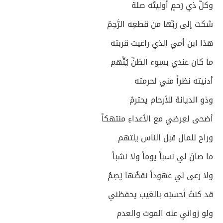
وكلُّ ذي رَحمٍ أوليتُه صلة
شكت إلى ربِّها من قطعِه الرَّحِمُ
هذا ابن أمي الذي راعيت قربته
ما كان عندي بسوء الظنِّ يُتَّهم
أدنيته نظراً مني لحرمته
وذو الديانة للأرحام يحترمُ
أضحى لعِرضي مع الأعداءِ منتهكاً
وراح للمال قبل الناس يلتهم
ما صانَ لي نسباً يوماً ولا نشباً
ولا رعى لي عهوداً نقضُها يَصِمُ
قد كنتُ أحسبَه بالغيب يحفظني
ولو زواني عنه الموت والعدم