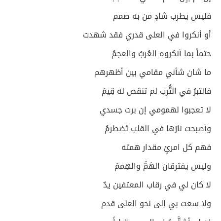
فليس يطرب شادٍ من به صمم
أو أنكروا في العلى قدري فقد شهدت
حتماً بما أنكروه العُربُ والعجمُ
ما شان شأني مقامي بين أظهرهم
فالتبرُ في التُّرب لم تنقص له قِيمُ
لا تعجبوا لهمومي إن برت جسدي
وأصبحت نارُها في القلب تَضطرمُ
فهم كل امرئٍ مقدار همته
وليس يفترقان الهَمُّ والهِممُ
لا كان لي في رقاب المعتفين يدٌ
ولا سعت بي إلى نحو العلى قدم