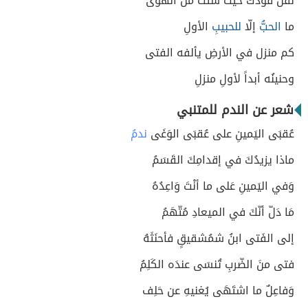
نقلْ فؤدكَ حيثُ شئتَ من الهوى
ما
الحبُّ
إلّا
للحبيبِ
الأولِ
كم منزل في الأرضِ يألفه الفتى
وحنينُه أبداً لأولِ منزلِ
شعر عن الندم للمتنبي
عُقبَى اليَمينِ على عُقبَى الوَغَى
ندمُ
ماذا يزيدُكَ في إقدامِكَ القَسَمُ
وَفي اليَمينِ عَلى ما أنْتَ وَاعِدُهُ
مَا دَلّ أنّكَ في الميعادِ مُتّهَمُ
إلى الفَتى ابنُ شمُشقيقٍ فأحنَثَهُ
فتى منَ الضّربِ تُنسَى عندَه الكَلِمُ
وَفاعِلٌ ما اشتَهَى يُغنيهِ عن حَلِف