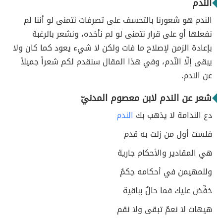
الندم
الندم هو شعورنا بالتحسف على تصرفات نتمنى لو أننا لم
نفعلها أو على قرار نتمنى لو لم نأخده، ونشعر بالرغبة
بإعادة الزمن لإصلاح ما فات ولكن لا شيء يعود كما كان ولا
يبقى إلّا النّدم، وفي هذا المقال سنقدم لكم شعراً جميلاً
عن الندم.
شعر عن الندم لابن معصوم المدنيّ
دع الندامة لا يذهب بك
الندم
فلست أول من زلت به قدم
هي المقادير والأحكام جارية
وللمهيمن في أحكامه حِكمُ
خفِّض عليك فما حالٌ بباقية
هيهات لا نعمٌ تبقى ولا نقم