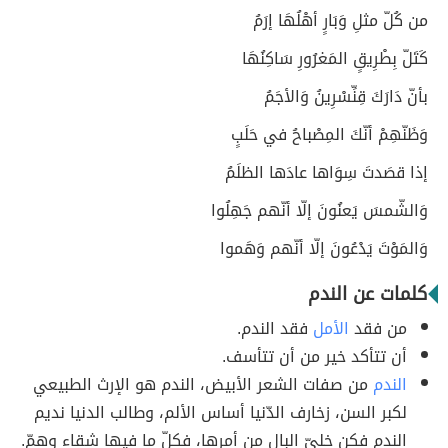
من كُلّ مثلِ وَبَارٍ أهْلُهَا إرَمُ
كَتَلّ بِطْرِيقٍ المَغرُورِ سَاكِنُهَا
بأنّ دَارَكَ قِنِّسْرِينُ وَالأجَمُ
وَظَنّهِمْ أنّكَ المِصْباحُ في حَلَبٍ
إذا قصَدتَ سِوَاها عادَها الظلَمُ
وَالشّمسَ يَعنُونَ إلّا أنّهم جَهِلُوا
وَالمَوْتَ يَدْعُونَ إلّا أنّهم وَهَموا
كلمات عن الندم
من فقد
الأمل
فقد الندم.
أن تتأكد خير من أن تتأسف.
الندم
من صفات الشعر الأبيض، الندم هو الإرث الطبيعي
لكبر السن، زخارف الدّنيا أساس الألم، وطالب الدنيا نديم
الندم فكن خليّ البال من أمرها، فكلّ ما فيها شقاء وهمّ.