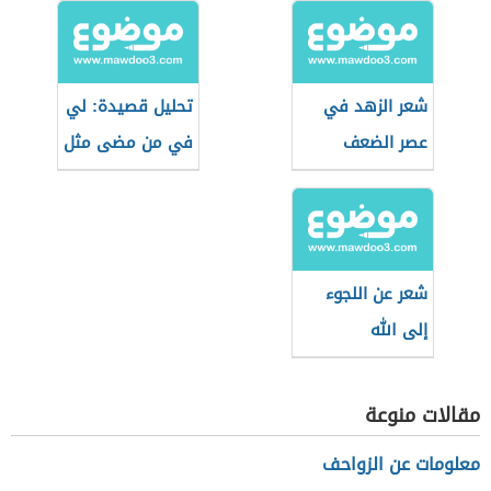
شعر الزهد في
تحليل قصيدة: لي
عصر الضعف
في من مضى مثل
للبارودي
شعر عن اللجوء
إلى الله
مقالات منوعة
معلومات عن الزواحف