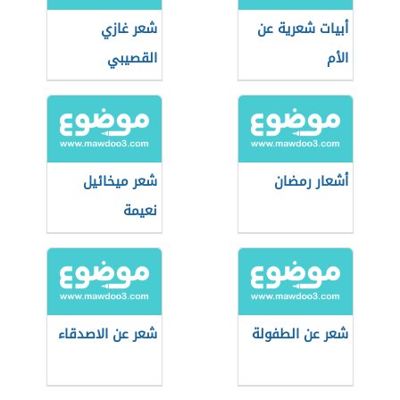
أبيات شعرية عن
شعر غازي
الأم
القصيبي
أشعار رمضان
شعر ميخائيل
نعيمة
شعر عن الطفولة
شعر عن الاصدقاء