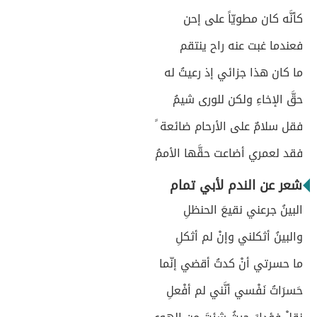
كأنَّه كان مطويّاً على إحن
فعندما غبت عنه راح ينتقم
ما كان هذا جزائي إذ رعيتُ له
حقَّ الإخاءِ ولكن للورى شيمُ
فقل سلامٌ على الأرحام ضائعة ً
فقد لعمري أضاعت حقَّها الأممُ
شعر عن الندم لأبي تمام
البينُ جرعني نقيعَ الحنظلِ
والبينُ أثكلني وإنْ لم أثكلِ
ما حسرتي أنْ كدتُ أقضي إنّما
حَسرَاتُ نَفْسي أنَّني لم أفْعلِ