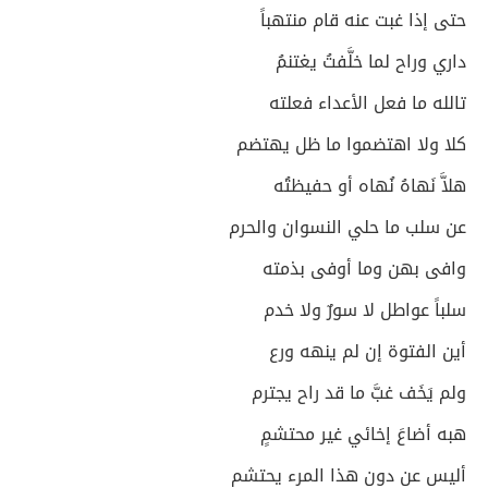
حتى إذا غبت عنه قام منتهباً
داري وراح لما خلَّفتُ يغتنمُ
تالله ما فعل الأعداء فعلته
كلا ولا اهتضموا ما ظل يهتضم
هلاَّ نَهاهُ نُهاه أو حفيظتُه
عن سلب ما حلي النسوان والحرم
وافى بهن وما أوفى بذمته
سلباً عواطل لا سورٌ ولا خدم
أين الفتوة إن لم ينهه ورع
ولم يَخَف غبَّ ما قد راح يجترم
هبه أضاعَ إخائي غير محتشمٍ
أليس عن دون هذا المرء يحتشم