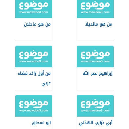
من هو مانديلا
من هو ماجلان
إبراهيم نصر الله
من أول رائد فضاء
عربي
أبي ذؤيب الهذلي
ابو اسحاق