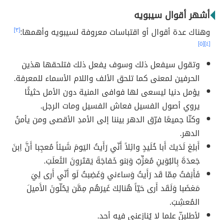
أشهر أقوال سيبويه
وهناك عدة أقوال أو اقتباسات معروفة لسيبويه وأهمها:
[٣]
[٥]
[٤]
وتقول سيفعل ذلك وسوف يفعل ذلك فتلحقها هذين
الحرفين لمعنى كما تلحق الألف واللام الأسماء للمعرفة.
يؤمل دنيا ليسعى لها فوافى المنية دون الأمل حثيثًا
يروي أصول الفسيل فعاش الفسيل ومات الرجل.
وكنّا جميعًا فرّق الدهر بيننا إلى الأمدِ الأقصى ومن يأمنُ
الدهر.
أَبلِغ لَدَيكَ أَبا خُلَيدٍ وائِلاً أَنّي رَأَيتُ اليَومَ شَيئاً مُعجِبا أَنَّ اِبنَ
جَعدَةَ بِالبُوَينِ مُعَزِّبٌ وَبَنو خَفاجَةَ يَقتَرونَ الثَعلَبَ.
فَأَنِفتُ مِمّا قَد رَأَيتُ وَساءَني وَغَضِبتُ لَو أَنّي أَرى لِيَ
مَغضَبا وَلَقَد أَرى حَيّاً هُنالِكَ غَيرَهُم مِمَّن يَحُلّونَ الأَميلَ
المُعشِبَ.
لأطلبنّ علما لا يُنازعني فيه أحد.