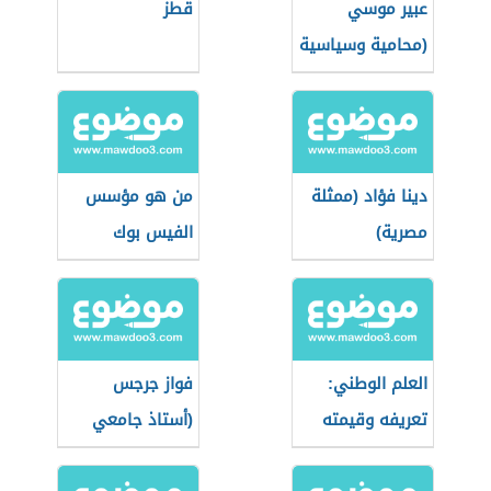
عبير موسي
قطز
(محامية وسياسية
تونسية)
دينا فؤاد (ممثلة
من هو مؤسس
مصرية)
الفيس بوك
العلم الوطني:
فواز جرجس
تعريفه وقيمته
(أستاذ جامعي
المعنوية
لبناني)