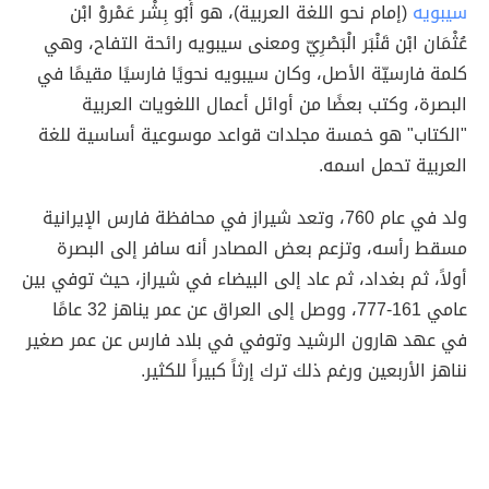
سيبويه
(إمام نحو اللغة العربية)، هو أَبُو بِشْر عَمْروْ ابْن
عُثْمَان ابْن قَنْبَر الْبَصْرِيّ ومعنى سيبويه رائحة التفاح، وهي
كلمة فارسيّة الأصل، وكان سيبويه نحويًا فارسيًا مقيمًا في
البصرة، وكتب بعضًا من أوائل أعمال اللغويات العربية
"الكتاب" هو خمسة مجلدات قواعد موسوعية أساسية للغة
العربية تحمل اسمه.
ولد في عام 760، وتعد شيراز في محافظة فارس الإيرانية
مسقط رأسه، وتزعم بعض المصادر أنه سافر إلى البصرة
أولاً، ثم بغداد، ثم عاد إلى البيضاء في شيراز، حيث توفي بين
عامي 161-777، ووصل إلى العراق عن عمر يناهز 32 عامًا
في عهد هارون الرشيد وتوفي في بلاد فارس عن عمر صغير
نناهز الأربعين ورغم ذلك ترك إرثاً كبيراً للكثير.