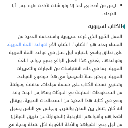
ليس من أصحابي أحد إلا ولو شئت لأخذت عليه ليس أبا
الدرداء.
الكتاب لسيبويه
العمل الكبير الذي عُرف لسيبويه واستخدمه العديد من
العلماء بعده هو "الكتاب"، الكتاب الأم
لقواعد اللغة العربية
،
على نطاق واسع باعتباره أول عمل في قواعد اللغة العربية
وقواعدها، يغطي هذا العمل الرائع جميع جوانب اللغة
العربية، بما في ذلك الاقتباسات من العبارات والتعبيرات
العربية، ويعتبر عملاً تأسيسياً في هذا موضوع القواعد،
وتحتوي نسخة الكتاب على خمسة مجلدات، مدققة وموثقة
من المخطوطات السابقة مع الحركات وفهارس البحث وقد
وضع في كتابه هذا العديد من المصطلحات النحوية، ويقال
أنه كان يتنقل بين المدن والقرى، ويجلس مع الناس يسجل
أشعارهم وأقوالهم التاريخية (المتوارثة عن طريق القبائل)
من أجل جمع الشواهد والأدلة اللغوية لكل نقطة وحجة في