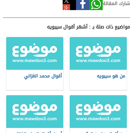
شارك المقالة
مواضيع ذات صلة بـ : أشهر أقوال سيبويه
من هو سيبويه
أقوال محمد الغزالي