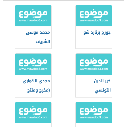
جورج برنارد شو
محمد موسى
الشريف
خير الدين
مجدي الهواري
التونسي
(مخرج ومنتج
مصري)