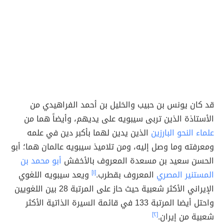
قد كان يونس بن حبيب والخليل بن أحمد الفراهيدي من
الأستاذة الذين تربى سيبويه على يديهم، وأيضاً هما من
علماء النحو البارزين
الذين يدين لهما بأكبر دين في علمه
ومعرفته وما وصل إليه، ومن تلاميذ سيبويه عالمان هما؛ أبو
الحسن سعيد بن مسعدة المعروف بالأخفش
أبو محمد بن
المستنير المصري
المعروف بقطرب.
[١]
ويعد سيبويه اللغوي
الإيراني الأكثر شعبية حيث حاز على المرتبة 28 بين اللغويين
واحتل أيضا المرتبة 133 في قائمة السيرة الذاتية الأكثر
شعبية من إيران.
[٢]