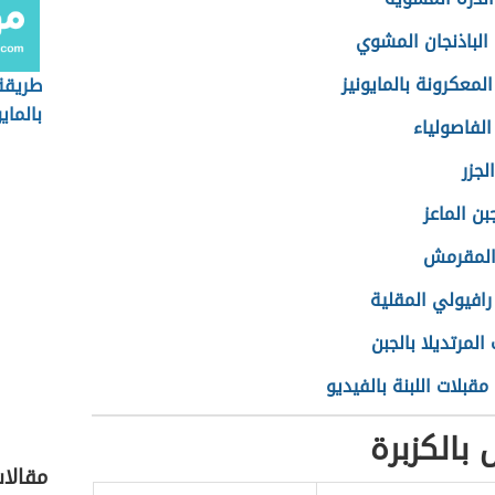
لباذنجان المشوي
معكرونة بالمايونيز
طريقة
بالمايو
لفاصولياء
لجزر
بن الماعز
 المقرمش
رافيولي المقلية
المرتديلا بالجبن
قبلات اللبنة بالفيديو
بالكزبرة
مقالا