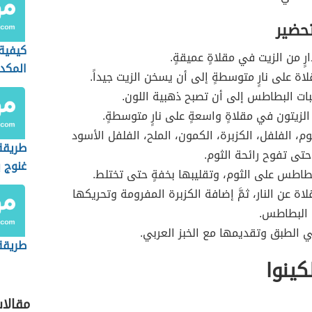
تحضير
كيفية
ٍ من الزيت في مقلاةٍ عميقةٍ.
المك
اة على نارٍ متوسطةٍ إلى أن يسخن الزيت جيداً.
ت البطاطس إلى أن تصبح ذهبية اللون.
لزيتون في مقلاةٍ واسعةٍ على نارٍ متوسطةٍ.
وم، الفلفل، الكزبرة، الكمون، الملح، الفلفل الأسود
طريقة 
حتى تفوح رائحة الثوم.
غنوج ب
طاطس على الثوم، وتقليبها بخفةٍ حتى تختلط.
والطح
لاة عن النار، ثمَّ إضافة الكزبرة المفرومة وتحريكها
 البطاطس.
الطبق وتقديمها مع الخبز العربي.
طريقة
كينوا
مقالا