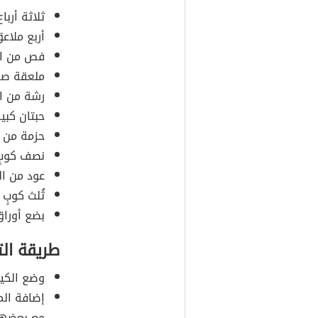
ثلاثة أربا
أربع ملاعق
فص من ال
ملعقة صغي
رشة من ال
حبتان كبي
حزمة من 
نصف كوبٍ 
عود من ال
ثُلث كوبٍ 
بضع أوراق
طريقة ال
وضع الكين
إضافة الم
مع بعضها