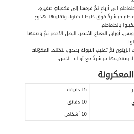
اطم الى أرباعٍ ثمَّ فرمها إلى مكعباتٍ صغيرةٍ.
طم مباشرةً فوق خليط الكينوا، وتقليبها بهدوءٍ
كينوا بالطماطم.
ونس، أوراق النعناع الأخضر، البصل الأخضر ثمَّ وضعها
وا.
الزيتون ثمَّ تقليب التبولة بهدوءٍ لتختلط المكوّنات
 وتقديمها مباشرةً مع أوراق الخس.
لمعكرونة
ر
15 دقيقة
ي
10 دقائق
10 أشخاص