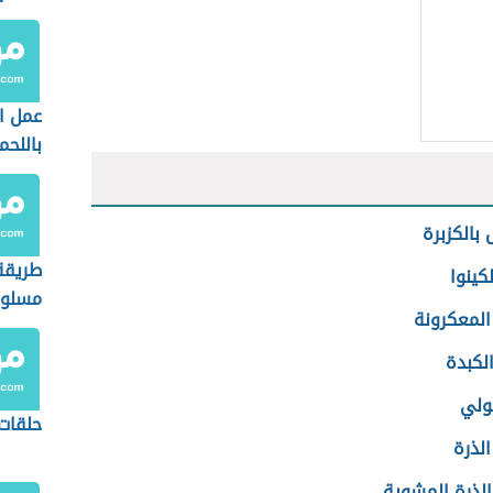
عمل ا
باللحم
الكزبرة
طريقة
لكينوا
مسلو
لمعكرونة
لكبدة
ولي
حلقات
لذرة
لذرة المشوية