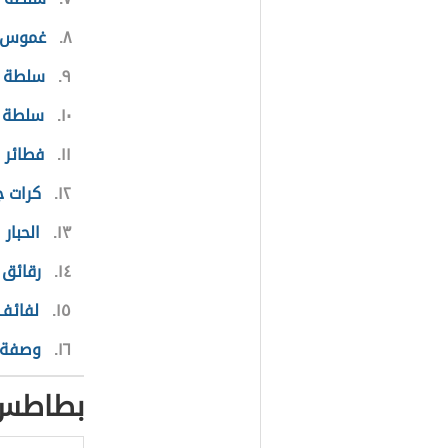
٨
غموس ا
٩
سلطة ال
١٠
سلطة ا
١١
فطائر ا
١٢
كرات ج
١٣
الحبار
١٤
رقائق 
١٥
لفائف 
١٦
وصفة م
بطاطس 