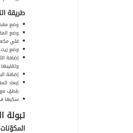
طريقة ال
وضع مقدار
وضع المقل
قلي مكعبا
وضع زيت ا
إضافة الث
وتقليبها 
إضافة الب
إبعاد المق
بلطفٍ مع
سكبها في 
تبولة ال
المكوّنات