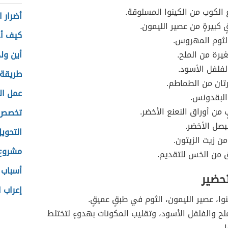
ع الكوب من الكينوا المسلوقة.
أضرار ا
ٍ كبيرةٍ من عصير الليمون.
كيف أج
ثوم المهروس.
رة من الملح.
أين ول
فلفل الأسود.
طريقة 
رتان من الطماطم.
عمل ال
البقدونس.
من أوراق النعنع الأخضر.
تخصص 
بصل الأخضر.
التحوي
من زيت الزيتون.
مشروع 
 من الخس للتقديم.
أسباب 
تحضير
إعراب 
وا، عصير الليمون، الثوم في طبقٍ عميقٍ.
لح والفلفل الأسود، وتقليب المكونات بهدوءٍ لتختلط
.