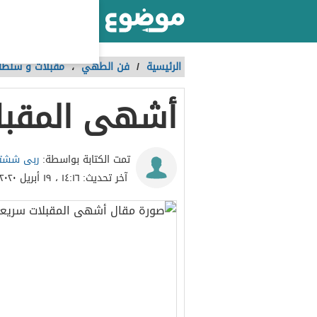
أكبر موقع عربي بالعالم
الرئيسية
/
فن الطهي
،
مقبلات و سلطا
أشهى المقبلا
ربى ششت
تمت الكتابة بواسطة:
آخر تحديث:
١٤:١٦ ، ١٩ أبريل ٢٠٢٠