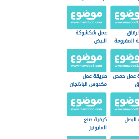
لرقاق
عمل شكشوكة
ة المفرومة
البيض
 عمل حمص
طريقة عمل
ق
مكدوس الباذنجان
المقطع
 البصل
كيفية صنع
المايونيز