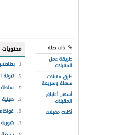
ذات صلة
محتويات
طريقة عمل
١
بطاطس ب
المقبلات
٢
تبولة ا
طرق مقبلات
سهلة وسريعة
٣
سلطة ا
أسهل أطباق
٤
صينية ا
المقبلات
٥
غواكام
أكلات مقبلات
٦
شوربة ا
٧
سلطة ا