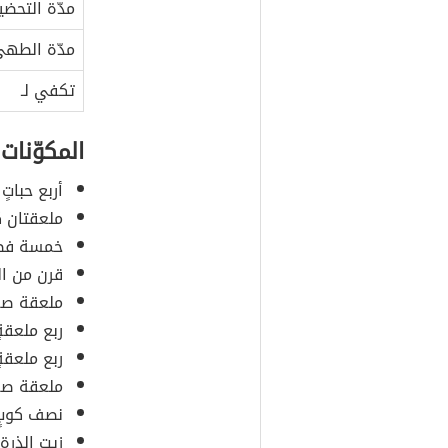
مدّة التحضي
مدّة الطه
تكفي لـ
المكوّنات
أربع حبات
ملعقتان ك
خمسة فصو
قرن من ال
ملعقة صغي
ربع ملعقة
ربع ملعقة
ملعقة صغي
نصف كوبٍ 
زيت الذرة