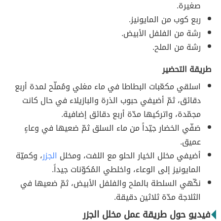
صغيرة.
ربع كوب من المايونيز.
رشة من الفلفل الأبيض.
رشة من الملح.
طريقة التحضير
اسلقي مكعّبات البطاطا في ماء مغلي ومُملّح لمدة أربع
دقائق، ثمّ أضيفي حبوب الذرة والبازيلاء في حال كانت
مجمّدة، واتركيها مدّة أربع دقائق إضافية.
صَفّي الخضار جيّداً من ماء السلق ثمّ ضعيها في وعاءٍ
عميق.
أضيفي مخلل الخيار الحلو مع اللفت، ومخلل
الجزر
، وكميّة
المايونيز إلى الوعاء، واخلطي المُكوّنات جيداً.
نكّهي السلطة بالملح والفلفل الأبيض، ثمّ ضعيها في
الثلاجة مدّة ثلاثين دقيقة.
فيديو حول طريقة عمل مخلل الجزر