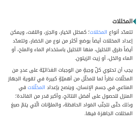
المخللات
تتعدّد أنواع
المخللات
؛ كمخلل الخيار، والجزر، واللفت، ويمكن
إعداد المخللات أيضاً بوضع أكثر من نوع من الخضار، وتتعدّد
أيضاً طرق التخليل، منها التخليل باستخدام الماء والملح، أو
الماء والخل، أو زيت الزيتون.
يجب أن تحتوي كلّ وجبةٍ من الوجبات الغذائيّة على عددٍ من
المخلّلات نظراً لما للمخلّل من أهميّةٍ كبيرة في تقوية الجهاز
المناعي في جسم الإنسان، وينصح بإعداد
المخلّلات
في
المنزل للحصول على أفضل النتائج، وأكبر قدر من الفائدة؛
وذلك حتّى نتجنّب المَواد الحافظة، والملوّنات الّتي يتمّ صبغ
المخللات الجاهزة فيها.