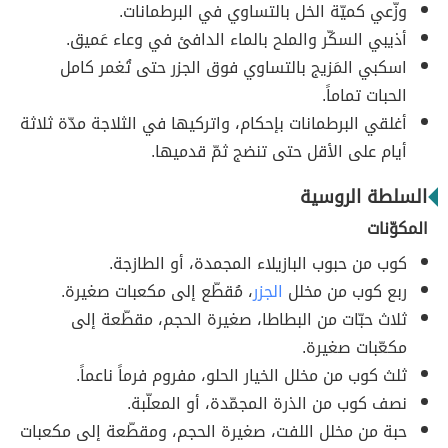
وزّعي كميّة الخل بالتساوي في البرطمانات.
أذيبي السكّر والملح بالماء الدافئ في وعاء عَميق.
اسكبي المَزيج بالتساوي فوق الجزر حتى تُغمر كامل
الحبات تماماً.
أغلقي البرطمانات بإحكام، واتركيها في الثلاجة مدّة ثلاثة
أيام على الأقل حتى تنضج ثمّ قدميها.
السلطة الروسية
المكوّنات
كوب من حبوب البازيلاء المجمدة، أو الطازجة.
ربع كوب من مخلل
الجزر
، مُقطّع إلى مكعبات صغيرة.
ثلاث حبّات من البطاطا، صغيرة الحجم، مقطّعة إلى
مكعّبات صغيرة.
ثلث كوب من مخلل الخيار الحلو، مفروم فرماً ناعماً.
نصف كوب من الذرة المجمّدة، أو المعلّبة.
حبة من مخلل اللفت، صغيرة الحجم، ومقطّعة إلى مكعبات