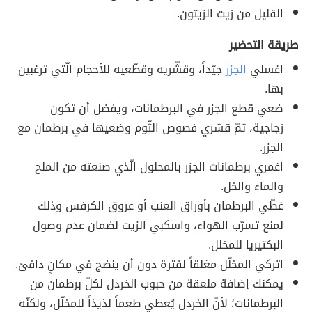
القليل من زيت الزيتون.
طريقة التحضير
اغسلي
الجزر
جيّداً، وقشّريه وقطّعيه للأحجام الّتي ترغبين
بها.
ضعي قطع الجزر في البرطمانات، ويفضل أن تكون
زجاجية، ثمّ قشري فصوص الثّوم وضعيها في برطمان مع
الجزر.
اغمري برطمانات الجزر بالمحلول الّذي صنعته من الملح
والماء والخل.
غطّي البرطمان بأوراق العنب أو عروق الكرفس وذلك
لمنع تسرّب الهواء، واسكبي الزيت لضمان عدم وصول
البكتيريا للمخلل.
اتركي المخلّل مغلقاً لفترة دون أن ينضج في مكانٍ دافئ.
يمكنك إضافة ملعقة من حبوب الخردل لكلّ برطمان من
البرطمانات؛ لأنّ الخردل يُعطي طعماً لذيذاً للمخلّل، ولكنّه