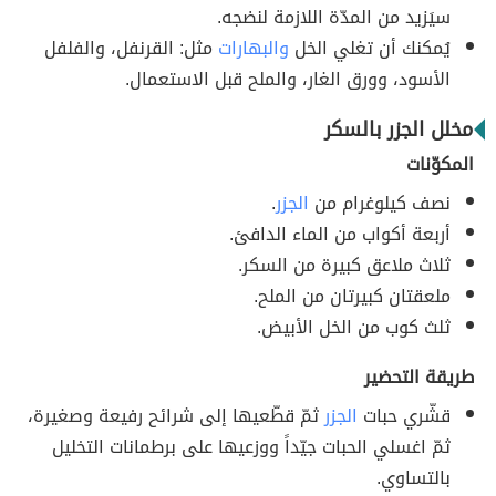
سيَزيد من المدّة اللازمة لنضجه.
يُمكنك أن تغلي الخل
والبهارات
مثل: القرنفل، والفلفل
الأسود، وورق الغار، والملح قبل الاستعمال.
مخلل الجزر بالسكر
المكوّنات
نصف كيلوغرام من
الجزر
.
أربعة أكواب من الماء الدافئ.
ثلاث ملاعق كبيرة من السكر.
ملعقتان كبيرتان من الملح.
ثلث كوب من الخل الأبيض.
طريقة التحضير
قشّري حبات
الجزر
ثمّ قطّعيها إلى شرائح رفيعة وصغيرة،
ثمّ اغسلي الحبات جيّداً ووزعيها على برطمانات التخليل
بالتساوي.